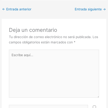
←
Entrada anterior
Entrada siguiente
→
Deja un comentario
Tu dirección de correo electrónico no será publicada.
Los
campos obligatorios están marcados con
*
Escribe
aquí...
Nombre*