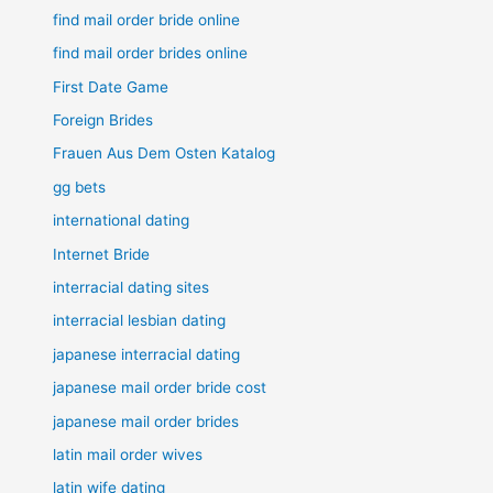
find mail order bride online
find mail order brides online
First Date Game
Foreign Brides
Frauen Aus Dem Osten Katalog
gg bets
international dating
Internet Bride
interracial dating sites
interracial lesbian dating
japanese interracial dating
japanese mail order bride cost
japanese mail order brides
latin mail order wives
latin wife dating