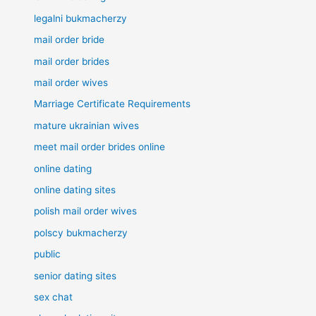
legalni bukmacherzy
mail order bride
mail order brides
mail order wives
Marriage Certificate Requirements
mature ukrainian wives
meet mail order brides online
online dating
online dating sites
polish mail order wives
polscy bukmacherzy
public
senior dating sites
sex chat