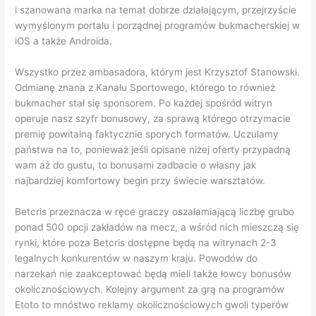
i szanowana marka na temat dobrze działającym, przejrzyście
wymyślonym portalu i porządnej programów bukmacherskiej w
iOS a także Androida.
Wszystko przez ambasadora, którym jest Krzysztof Stanowski.
Odmianę znana z Kanału Sportowego, którego to również
bukmacher stał się sponsorem. Po każdej spośród witryn
operuje nasz szyfr bonusowy, za sprawą którego otrzymacie
premię powitalną faktycznie sporych formatów. Uczulamy
państwa na to, ponieważ jeśli opisane niżej oferty przypadną
wam aż do gustu, to bonusami zadbacie o własny jak
najbardziej komfortowy begin przy świecie warsztatów.
Betcris przeznacza w ręce graczy oszałamiającą liczbę grubo
ponad 500 opcji zakładów na mecz, a wśród nich mieszczą się
rynki, które poza Betcris dostępne będą na witrynach 2-3
legalnych konkurentów w naszym kraju. Powodów do
narzekań nie zaakceptować będą mieli także łowcy bonusów
okolicznościowych. Kolejny argument za grą na programów
Etoto to mnóstwo reklamy okolicznościowych gwoli typerów