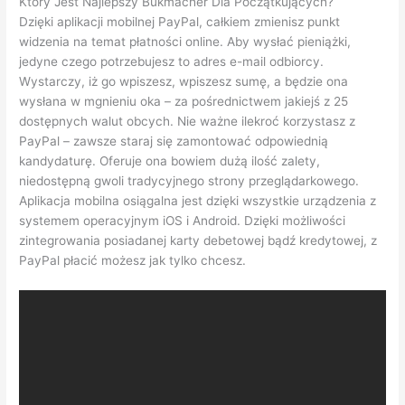
Który Jest Najlepszy Bukmacher Dla Początkujących?
Dzięki aplikacji mobilnej PayPal, całkiem zmienisz punkt
widzenia na temat płatności online. Aby wysłać pieniążki,
jedyne czego potrzebujesz to adres e-mail odbiorcy.
Wystarczy, iż go wpiszesz, wpiszesz sumę, a będzie ona
wysłana w mgnieniu oka – za pośrednictwem jakiejś z 25
dostępnych walut obcych. Nie ważne ilekroć korzystasz z
PayPal – zawsze staraj się zamontować odpowiednią
kandydaturę. Oferuje ona bowiem dużą ilość zalety,
niedostępną gwoli tradycyjnego strony przeglądarkowego.
Aplikacja mobilna osiągalna jest dzięki wszystkie urządzenia z
systemem operacyjnym iOS i Android. Dzięki możliwości
zintegrowania posiadanej karty debetowej bądź kredytowej, z
PayPal płacić możesz jak tylko chcesz.