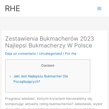
Ir
RHE
al
contenido
Zestawienia Bukmacherów 2023
Najlepsi Bukmacherzy W Polsce
Deja un comentario
/
Uncategorized
/ Por
rhe
Content
Jaki Jest Najlepszy Bukmacher Dla
Początkujących?
Pragniesz wiedzieć, którymi kryteriami kierowaliśmy się,
komponując aktualny rating bukmacherów? Jakkolwiek, wybór