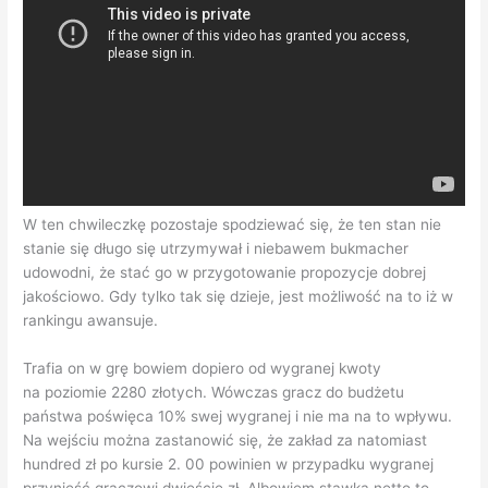
W ten chwileczkę pozostaje spodziewać się, że ten stan nie
stanie się długo się utrzymywał i niebawem bukmacher
udowodni, że stać go w przygotowanie propozycje dobrej
jakościowo. Gdy tylko tak się dzieje, jest możliwość na to iż w
rankingu awansuje.
Trafia on w grę bowiem dopiero od wygranej kwoty
na poziomie 2280 złotych. Wówczas gracz do budżetu
państwa poświęca 10% swej wygranej i nie ma na to wpływu.
Na wejściu można zastanowić się, że zakład za natomiast
hundred zł po kursie 2. 00 powinien w przypadku wygranej
przynieść graczowi dwieście zł. Albowiem stawka netto to