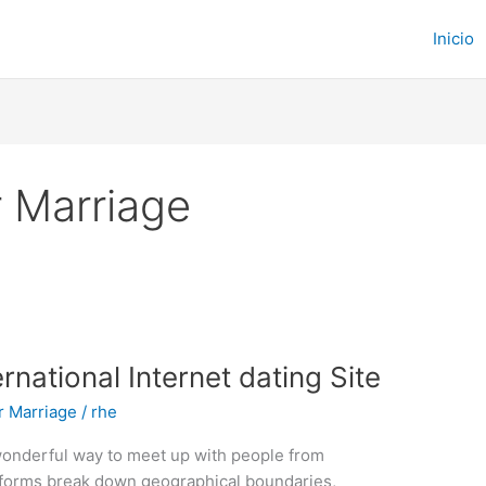
Inicio
 Marriage
national Internet dating Site
r Marriage
/
rhe
a wonderful way to meet up with people from
atforms break down geographical boundaries,