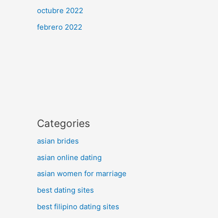
octubre 2022
febrero 2022
Categories
asian brides
asian online dating
asian women for marriage
best dating sites
best filipino dating sites