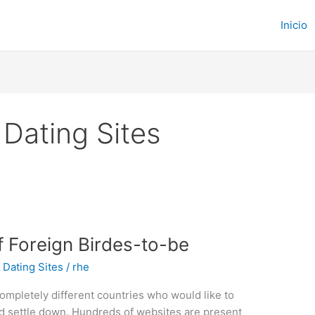
Inicio
 Dating Sites
f Foreign Birdes-to-be
 Dating Sites
/
rhe
mpletely different countries who would like to
d settle down. Hundreds of websites are present