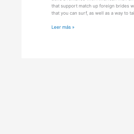
Birdes-
that support match up foreign brides w
to-
that you can surf, as well as a way to ta
be
Leer más »