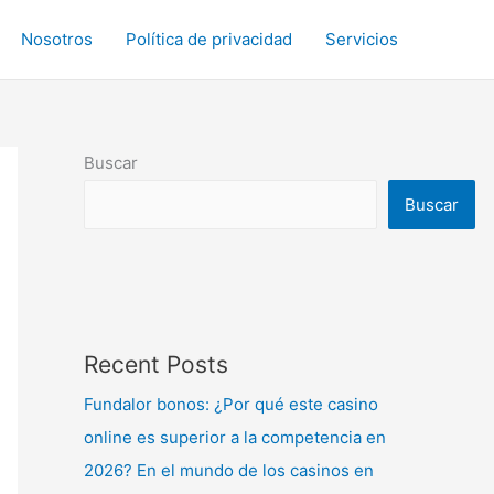
Nosotros
Política de privacidad
Servicios
Buscar
Buscar
Recent Posts
Fundalor bonos: ¿Por qué este casino
online es superior a la competencia en
2026? En el mundo de los casinos en