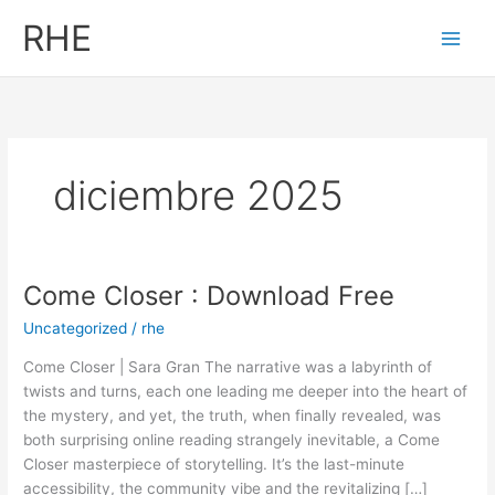
Ir
RHE
al
contenido
diciembre 2025
Come Closer : Download Free
Come
Closer
Uncategorized
/
rhe
:
Download
Come Closer | Sara Gran The narrative was a labyrinth of
Free
twists and turns, each one leading me deeper into the heart of
the mystery, and yet, the truth, when finally revealed, was
both surprising online reading strangely inevitable, a Come
Closer masterpiece of storytelling. It’s the last-minute
accessibility, the community vibe and the revitalizing […]