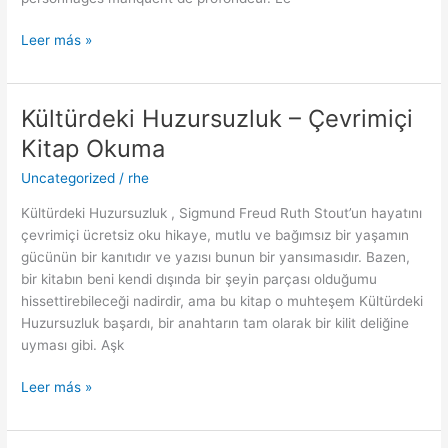
Leer más »
Kültürdeki Huzursuzluk – Çevrimiçi
Kültürdeki
Huzursuzluk
Kitap Okuma
–
Uncategorized
/
rhe
Çevrimiçi
Kitap
Kültürdeki Huzursuzluk , Sigmund Freud Ruth Stout’un hayatını
Okuma
çevrimiçi ücretsiz oku hikaye, mutlu ve bağımsız bir yaşamın
gücünün bir kanıtıdır ve yazısı bunun bir yansımasıdır. Bazen,
bir kitabın beni kendi dışında bir şeyin parçası olduğumu
hissettirebileceği nadirdir, ama bu kitap o muhteşem Kültürdeki
Huzursuzluk başardı, bir anahtarın tam olarak bir kilit deliğine
uyması gibi. Aşk
Leer más »