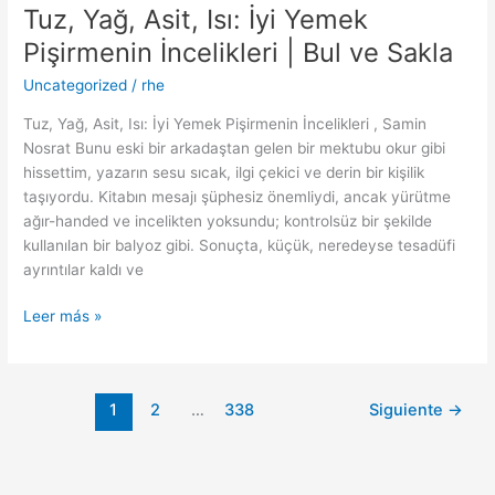
Tuz, Yağ, Asit, Isı: İyi Yemek
Tuz,
Yağ,
Pişirmenin İncelikleri | Bul ve Sakla
Asit,
Uncategorized
/
rhe
Isı:
İyi
Tuz, Yağ, Asit, Isı: İyi Yemek Pişirmenin İncelikleri , Samin
Yemek
Nosrat Bunu eski bir arkadaştan gelen bir mektubu okur gibi
Pişirmenin
hissettim, yazarın sesu sıcak, ilgi çekici ve derin bir kişilik
İncelikleri
taşıyordu. Kitabın mesajı şüphesiz önemliydi, ancak yürütme
|
ağır-handed ve incelikten yoksundu; kontrolsüz bir şekilde
Bul
kullanılan bir balyoz gibi. Sonuçta, küçük, neredeyse tesadüfi
ve
ayrıntılar kaldı ve
Sakla
Leer más »
1
2
…
338
Siguiente
→