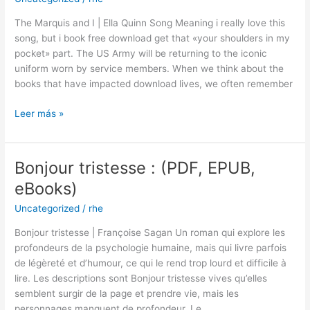
and
I
The Marquis and I | Ella Quinn Song Meaning i really love this
–
song, but i book free download get that «your shoulders in my
eBook
pocket» part. The US Army will be returning to the iconic
(E-
uniform worn by service members. When we think about the
Book)
books that have impacted download lives, we often remember
Leer más »
Bonjour tristesse : (PDF, EPUB,
Bonjour
tristesse
eBooks)
:
Uncategorized
/
rhe
(PDF,
EPUB,
Bonjour tristesse | Françoise Sagan Un roman qui explore les
eBooks)
profondeurs de la psychologie humaine, mais qui livre parfois
de légèreté et d’humour, ce qui le rend trop lourd et difficile à
lire. Les descriptions sont Bonjour tristesse vives qu’elles
semblent surgir de la page et prendre vie, mais les
personnages manquent de profondeur. Le