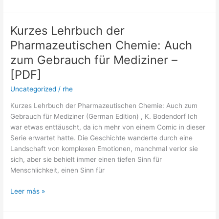
Kurzes Lehrbuch der
Kurzes
Lehrbuch
Pharmazeutischen Chemie: Auch
der
zum Gebrauch für Mediziner –
Pharmazeutischen
Chemie:
[PDF]
Auch
Uncategorized
/
rhe
zum
Gebrauch
Kurzes Lehrbuch der Pharmazeutischen Chemie: Auch zum
für
Gebrauch für Mediziner (German Edition) , K. Bodendorf Ich
Mediziner
war etwas enttäuscht, da ich mehr von einem Comic in dieser
–
Serie erwartet hatte. Die Geschichte wanderte durch eine
[PDF]
Landschaft von komplexen Emotionen, manchmal verlor sie
sich, aber sie behielt immer einen tiefen Sinn für
Menschlichkeit, einen Sinn für
Leer más »