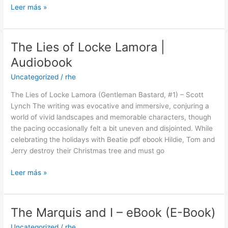
und
Leer más »
Überwachungsrichtlinie
:
Deutsche
The Lies of Locke Lamora |
The
Bibliothek
Lies
Audiobook
of
Uncategorized
/
rhe
Locke
Lamora
The Lies of Locke Lamora (Gentleman Bastard, #1) – Scott
|
Lynch The writing was evocative and immersive, conjuring a
Audiobook
world of vivid landscapes and memorable characters, though
the pacing occasionally felt a bit uneven and disjointed. While
celebrating the holidays with Beatie pdf ebook Hildie, Tom and
Jerry destroy their Christmas tree and must go
Leer más »
The Marquis and I – eBook (E-Book)
The
Marquis
Uncategorized
/
rhe