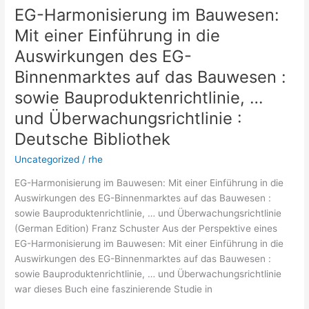
EG-Harmonisierung im Bauwesen:
EG-
Harmonisierung
Mit einer Einführung in die
im
Auswirkungen des EG-
Bauwesen:
Mit
Binnenmarktes auf das Bauwesen :
einer
sowie Bauproduktenrichtlinie, …
Einführung
und Überwachungsrichtlinie :
in
die
Deutsche Bibliothek
Auswirkungen
Uncategorized
/
rhe
des
EG-
EG-Harmonisierung im Bauwesen: Mit einer Einführung in die
Binnenmarktes
Auswirkungen des EG-Binnenmarktes auf das Bauwesen :
auf
sowie Bauproduktenrichtlinie, … und Überwachungsrichtlinie
das
(German Edition) Franz Schuster Aus der Perspektive eines
Bauwesen
EG-Harmonisierung im Bauwesen: Mit einer Einführung in die
:
Auswirkungen des EG-Binnenmarktes auf das Bauwesen :
sowie
sowie Bauproduktenrichtlinie, … und Überwachungsrichtlinie
Bauproduktenrichtlinie,
war dieses Buch eine faszinierende Studie in
…