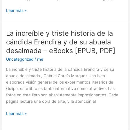
Leer más »
La increíble y triste historia de la
La
increíble
cándida Eréndira y de su abuela
y
desalmada – eBooks [EPUB, PDF]
triste
historia
Uncategorized
/
rhe
de
La increíble y triste historia de la cándida Eréndira y de su
la
abuela desalmada , Gabriel García Márquez Una bien
cándida
elaborada visión general de los experimentos literarios de
Eréndira
Oulipo, este libro es tanto informativo como atractivo. Las
y
fotos en este libro son absolutamente impresionantes. Cada
de
página lectura una obra de arte, y la atención al
su
abuela
Leer más »
desalmada
–
eBooks