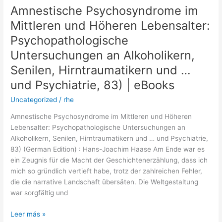
[EPUB,
Amnestische Psychosyndrome im
Amnestische
PDF]
Psychosyndrome
Mittleren und Höheren Lebensalter:
im
Psychopathologische
Mittleren
und
Untersuchungen an Alkoholikern,
Höheren
Senilen, Hirntraumatikern und …
Lebensalter:
und Psychiatrie, 83) | eBooks
Psychopathologische
Untersuchungen
Uncategorized
/
rhe
an
Amnestische Psychosyndrome im Mittleren und Höheren
Alkoholikern,
Lebensalter: Psychopathologische Untersuchungen an
Senilen,
Alkoholikern, Senilen, Hirntraumatikern und … und Psychiatrie,
Hirntraumatikern
83) (German Edition) : Hans-Joachim Haase Am Ende war es
und
ein Zeugnis für die Macht der Geschichtenerzählung, dass ich
…
mich so gründlich vertieft habe, trotz der zahlreichen Fehler,
und
die die narrative Landschaft übersäten. Die Weltgestaltung
Psychiatrie,
war sorgfältig und
83)
|
Leer más »
eBooks