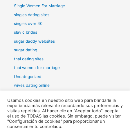
Single Women For Marriage
singles dating sites
singles over 40
slavic brides
sugar daddy websites
sugar dating
thai dating sites
thai women for marriage
Uncategorized
wives dating online
women for marriage
Usamos cookies en nuestro sitio web para brindarle la
experiencia más relevante recordando sus preferencias y
visitas repetidas. Al hacer clic en "Aceptar todo", acepta
el uso de TODAS las cookies. Sin embargo, puede visitar
"Configuración de cookies" para proporcionar un
Todos los derechos © 2026 RHE | Funciona gracias a
Tema Astra
consentimiento controlado.