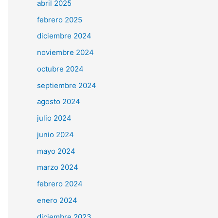
abril 2025
febrero 2025
diciembre 2024
noviembre 2024
octubre 2024
septiembre 2024
agosto 2024
julio 2024
junio 2024
mayo 2024
marzo 2024
febrero 2024
enero 2024
diciembre 2023