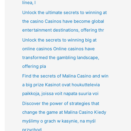
línea, l
Unlock the ultimate secrets to winning at
the casino Casinos have become global
entertainment destinations, offering thr
Unlock the secrets to winning big at
online casinos Online casinos have
transformed the gambling landscape,
offering pla
Find the secrets of Malina Casino and win
a big prize Kasinot ovat houkuttelevia
paikkoja, joissa voit napata suuria voi
Discover the power of strategies that
change the game at Malina Casino Kiedy
myślimy o grach w kasynie, na myśl
przychod