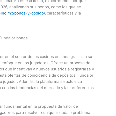
cional. En este artículo, exploraremos por qué
026, analizando sus bonos, como los que se
sino.mx/bonos-y-codigo/
, características y la
r en el sector de los casinos en línea gracias a su
 enfoque en los jugadores. Ofrece un proceso de
nos que incentivan a nuevos usuarios a registrarse y
asta ofertas de coincidencia de depósitos, Fundalor
e jugador. Además, la plataforma se actualiza
 con las tendencias del mercado y las preferencias
lar fundamental en la propuesta de valor de
jugadores para resolver cualquier duda o problema