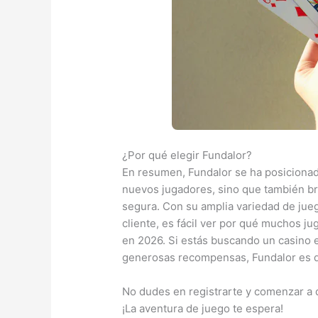
¿Por qué elegir Fundalor?
En resumen, Fundalor se ha posicionad
nuevos jugadores, sino que también br
segura. Con su amplia variedad de jueg
cliente, es fácil ver por qué muchos j
en 2026. Si estás buscando un casino 
generosas recompensas, Fundalor es d
No dudes en registrarte y comenzar a d
¡La aventura de juego te espera!