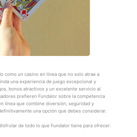
o como un casino en línea que no solo atrae a
inda una experiencia de juego excepcional y
os, bonos atractivos y un excelente servicio al
ugadores prefieren Fundalor sobre la competencia
en línea que combine diversión, seguridad y
efinitivamente una opción que debes considerar.
isfrutar de todo lo que Fundalor tiene para ofrecer.