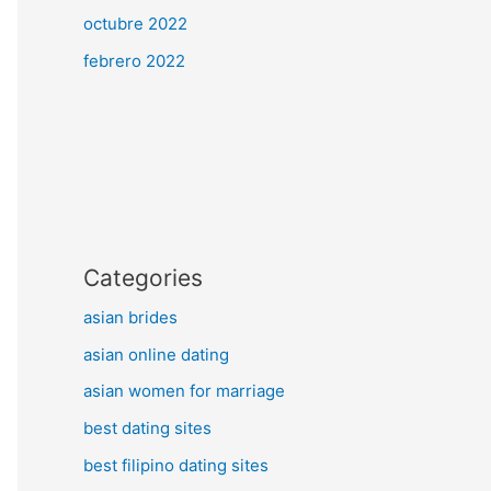
octubre 2022
febrero 2022
Categories
asian brides
asian online dating
asian women for marriage
best dating sites
best filipino dating sites