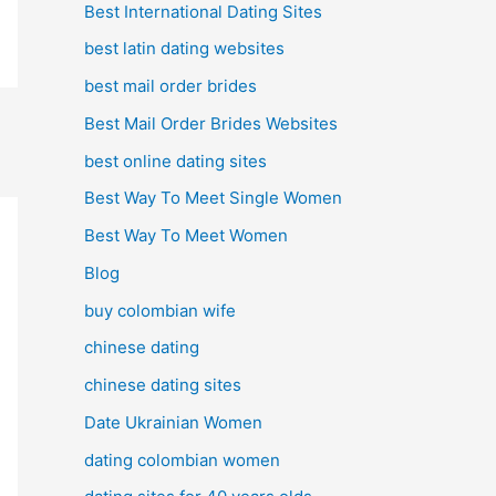
Best International Dating Sites
best latin dating websites
best mail order brides
Best Mail Order Brides Websites
best online dating sites
Best Way To Meet Single Women
Best Way To Meet Women
Blog
buy colombian wife
chinese dating
chinese dating sites
Date Ukrainian Women
dating colombian women