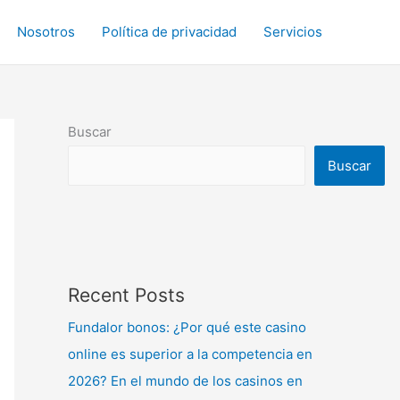
Nosotros
Política de privacidad
Servicios
Buscar
Buscar
Recent Posts
Fundalor bonos: ¿Por qué este casino
online es superior a la competencia en
2026? En el mundo de los casinos en