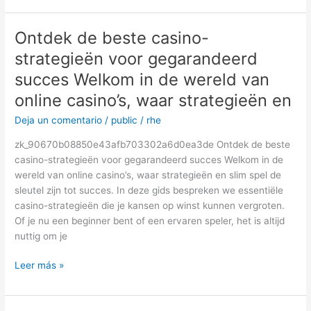
к
Ontdek de beste casino-
Ontdek
de
strategieën voor gegarandeerd
beste
succes Welkom in de wereld van
casino-
strategieën
online casino’s, waar strategieën en
voor
Deja un comentario
/
public
/
rhe
gegarandeerd
succes
zk_90670b08850e43afb703302a6d0ea3de Ontdek de beste
Welkom
casino-strategieën voor gegarandeerd succes Welkom in de
in
wereld van online casino’s, waar strategieën en slim spel de
de
sleutel zijn tot succes. In deze gids bespreken we essentiële
wereld
casino-strategieën die je kansen op winst kunnen vergroten.
van
Of je nu een beginner bent of een ervaren speler, het is altijd
online
nuttig om je
casino’s,
waar
Leer más »
strategieën
en