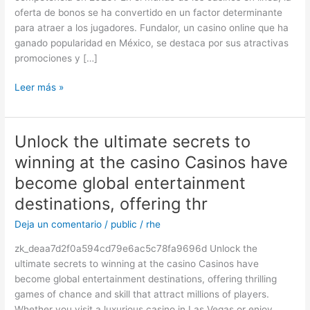
a
oferta de bonos se ha convertido en un factor determinante
la
para atraer a los jugadores. Fundalor, un casino online que ha
competencia
ganado popularidad en México, se destaca por sus atractivas
en
promociones y […]
2026?
En
Leer más »
el
mundo
de
Unlock the ultimate secrets to
Unlock
los
the
winning at the casino Casinos have
casinos
ultimate
en
become global entertainment
secrets
línea,
to
destinations, offering thr
l
winning
Deja un comentario
/
public
/
rhe
at
the
zk_deaa7d2f0a594cd79e6ac5c78fa9696d Unlock the
casino
ultimate secrets to winning at the casino Casinos have
Casinos
become global entertainment destinations, offering thrilling
have
games of chance and skill that attract millions of players.
become
Whether you visit a luxurious casino in Las Vegas or enjoy