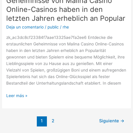
Geheimnisse von Malina Casino
erstaunlichen
Online-Casinos haben in den
Geheimnisse
von
letzten Jahren erheblich an Popular
Malina
Deja un comentario
/
public
/
rhe
Casino
Online-
zk_ac3dc8cf23384f7aae13325ae7fa2ee6 Entdecke die
Casinos
erstaunlichen Geheimnisse von Malina Casino Online-Casinos
haben
haben in den letzten Jahren erheblich an Popularität
in
gewonnen und bieten Spielern eine bequeme Möglichkeit, ihre
den
Lieblingsspiele von zu Hause aus zu genießen. Mit einer
letzten
Vielzahl von Spielen, großzügigen Boni und einem aufregenden
Jahren
Spielerlebnis hat sich das Online-Glücksspiel als fester
erheblich
Bestandteil der Unterhaltungslandschaft etabliert. In diesem
an
Popular
Leer más »
1
2
Siguiente
→