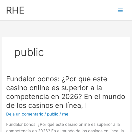
Ir
RHE
al
contenido
public
Fundalor bonos: ¿Por qué este
Fundalor
bonos:
casino online es superior a la
¿Por
competencia en 2026? En el mundo
qué
este
de los casinos en línea, l
casino
Deja un comentario
/
public
/
rhe
online
es
Fundalor bonos: ¿Por qué este casino online es superior a la
superior
competencia en 2026? En el mundo de los casinos en línea, la