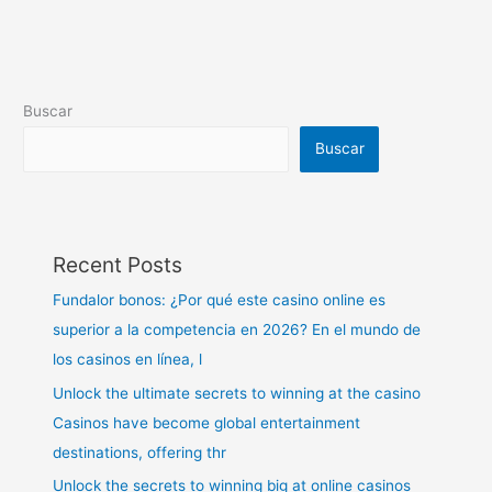
Buscar
Buscar
Recent Posts
Fundalor bonos: ¿Por qué este casino online es
superior a la competencia en 2026? En el mundo de
los casinos en línea, l
Unlock the ultimate secrets to winning at the casino
Casinos have become global entertainment
destinations, offering thr
Unlock the secrets to winning big at online casinos