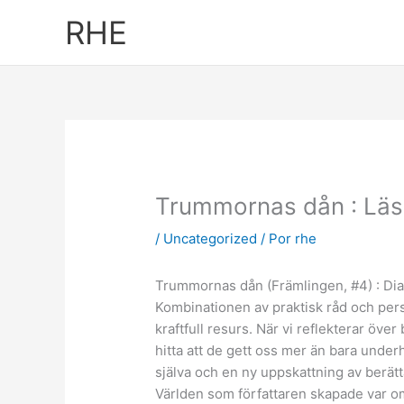
Ir
RHE
al
contenido
Trummornas dån : Läs
/
Uncategorized
/ Por
rhe
Trummornas dån (Främlingen, #4) : Di
Kombinationen av praktisk råd och person
kraftfull resurs. När vi reflekterar ö
hitta att de gett oss mer än bara underh
själva och en ny uppskattning av berätta
Världen som författaren skapade var o