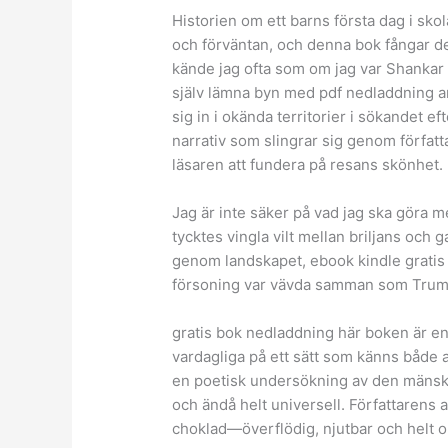
Historien om ett barns första dag i skol
och förväntan, och denna bok fångar de
kände jag ofta som om jag var Shankar 
själv lämna byn med pdf nedladdning a
sig in i okända territorier i sökandet e
narrativ som slingrar sig genom förfat
läsaren att fundera på resans skönhet.
Jag är inte säker på vad jag ska göra me
tycktes vingla vilt mellan briljans och
genom landskapet, ebook kindle gratis
försoning var vävda samman som Trumm
gratis bok nedladdning här boken är en 
vardagliga på ett sätt som känns både a
en poetisk undersökning av den mänsk
och ändå helt universell. Författarens
choklad—överflödig, njutbar och helt 