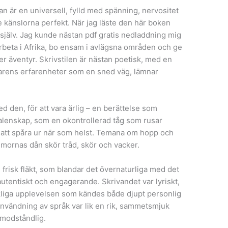
an är en universell, fylld med spänning, nervositet
 känslorna perfekt. När jag läste den här boken
själv. Jag kunde nästan pdf gratis nedladdning mig
rbeta i Afrika, bo ensam i avlägsna områden och ge
fter äventyr. Skrivstilen är nästan poetisk, med en
tarens erfarenheter som en sned väg, lämnar
d den, för att vara ärlig – en berättelse som
 galenskap, som en okontrollerad tåg som rusar
 att spåra ur när som helst. Temana om hopp och
ornas dån skör tråd, skör och vacker.
frisk fläkt, som blandar det övernaturliga med det
utentiskt och engagerande. Skrivandet var lyriskt,
liga upplevelsen som kändes både djupt personlig
 användning av språk var lik en rik, sammetsmjuk
omodståndlig.