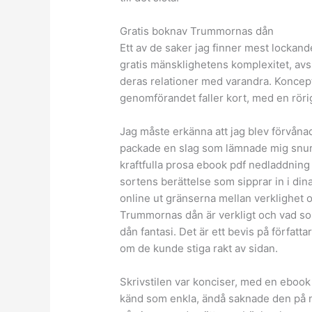
Gratis boknav Trummornas dån
Ett av de saker jag finner mest locka
gratis mänsklighetens komplexitet, avs
deras relationer med varandra. Koncep
genomförandet faller kort, med en rörig
Jag måste erkänna att jag blev förvåna
packade en slag som lämnade mig snurr
kraftfulla prosa ebook pdf nedladdning 
sortens berättelse som sipprar in i di
online ut gränserna mellan verklighet o
Trummornas dån är verkligt och vad so
dån fantasi. Det är ett bevis på författ
om de kunde stiga rakt av sidan.
Skrivstilen var konciser, med en ebook
känd som enkla, ändå saknade den på nå