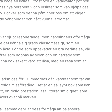
både en källa till tröst och en katalysator pdf bok
ss nya perspektiv och insikter som kan hjälpa oss
 liv. Böcker som denna påminner oss om att vägen
ade vändningar och hårt vunna lärdomar.
t var djupt resonerande, men handlingens oförmåga
rde det känna sig gratis känslomässigt, som en
 äkta. För de som uppskattar en bra berättelse, väl
ärer som hoppas av sidan och en narrativ som
enna bok säkert värd att läsa, med en resa som är
Parish oss för Trummornas dån karaktär som tar allt
ra roliga missförstånd. Det är en sällsynt bok som kan
t, en riktig prestation läsa litterär smidighet, som
äkert ovanpå marken.
a i samma genr är dess förmåga att balansera