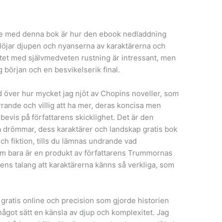
nde med denna bok är hur den ebook nedladdning
löjar djupen och nyanserna av karaktärerna och
tet med självmedveten rustning är intressant, men
 början och en besvikelserik final.
d över hur mycket jag njöt av Chopins noveller, som
ande och villig att ha mer, deras koncisa men
bevis på författarens skicklighet. Det är den
na drömmar, dess karaktärer och landskap gratis bok
ch fiktion, tills du lämnas undrande vad
m bara är en produkt av författarens Trummornas
arens talang att karaktärerna känns så verkliga, som
 gratis online och precision som gjorde historien
got sätt en känsla av djup och komplexitet. Jag