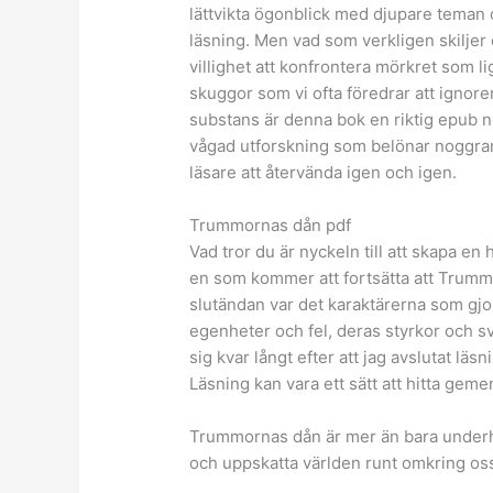
lättvikta ögonblick med djupare teman oc
läsning. Men vad som verkligen skiljer 
villighet att konfrontera mörkret som lig
skuggor som vi ofta föredrar att ignor
substans är denna bok en riktig epub 
vågad utforskning som belönar noggra
läsare att återvända igen och igen.
Trummornas dån pdf
Vad tror du är nyckeln till att skapa e
en som kommer att fortsätta att Trummor
slutändan var det karaktärerna som gjo
egenheter och fel, deras styrkor och s
sig kvar långt efter att jag avslutat lä
Läsning kan vara ett sätt att hitta gem
Trummornas dån är mer än bara underhå
och uppskatta världen runt omkring os