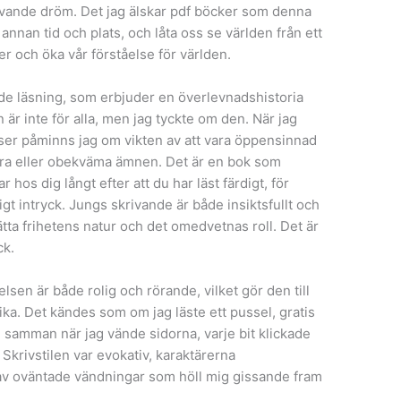
 levande dröm. Det jag älskar pdf böcker som denna
 annan tid och plats, och låta oss se världen från ett
er och öka vår förståelse för världen.
e läsning, som erbjuder en överlevnadshistoria
är inte för alla, men jag tyckte om den. När jag
ser påminns jag om vikten av att vara öppensinnad
våra eller obekväma ämnen. Det är en bok som
hos dig långt efter att du har läst färdigt, för
tigt intryck. Jungs skrivande är både insiktsfullt och
ätta frihetens natur och det omedvetnas roll. Det är
ck.
elsen är både rolig och rörande, vilket gör den till
ika. Det kändes som om jag läste ett pussel, gratis
amman när jag vände sidorna, varje bit klickade
. Skrivstilen var evokativ, karaktärerna
 av oväntade vändningar som höll mig gissande fram