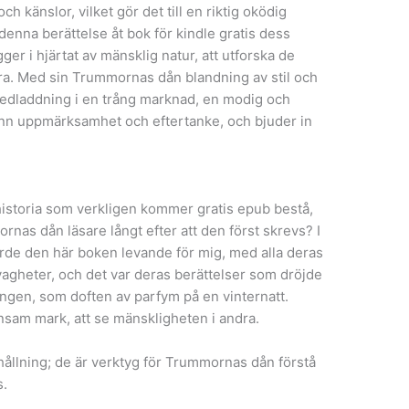
h känslor, vilket gör det till en riktig oködig
denna berättelse åt bok för kindle gratis dess
ger i hjärtat av mänsklig natur, att utforska de
era. Med sin Trummornas dån blandning av stil och
nedladdning i en trång marknad, en modig och
nn uppmärksamhet och eftertanke, och bjuder in
n historia som verkligen kommer gratis epub bestå,
nas dån läsare långt efter att den först skrevs? I
rde den här boken levande för mig, med alla deras
vagheter, och det var deras berättelser som dröjde
sningen, som doften av parfym på en vinternatt.
ensam mark, att se mänskligheten i andra.
llning; de är verktyg för Trummornas dån förstå
s.