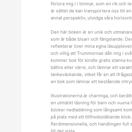
förlora mig i i timmar, som en rik och
är sättet de kan transportera oss till en
annat perspektiv, utvidga våra horisont
Den här boken är en unik och utmanand
som är både bisarr och fängslande. Den 
reflekterar över mina egna läsupplevel
och villig att Trummornas dån mig i s
kommer bok för kindle gratis stanna kvar 
bättre eller värre, och lämnar ett varak
tankeväckande, vilket får en att ifrågas
en bok som lämnar ett bestående intry
Illustrationerna är charmiga, och berätt
en utmärkt läsning för barn och vuxna l
böcker nedladdning som långsamt kom s
på plats med ett tillfredsställande klick
flerdimensionella, och handlingen full
till det sista.