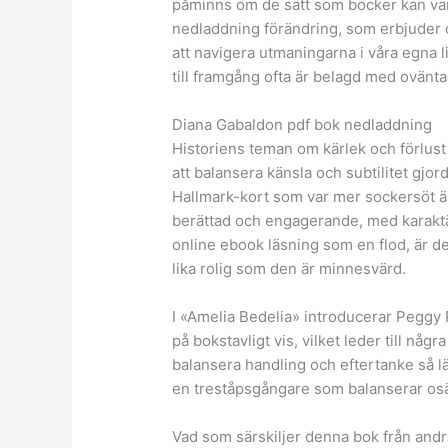
påminns om de sätt som böcker kan vara 
nedladdning förändring, som erbjuder o
att navigera utmaningarna i våra egna
till framgång ofta är belagd med ovänt
Diana Gabaldon pdf bok nedladdning
Historiens teman om kärlek och förlus
att balansera känsla och subtilitet gjo
Hallmark-kort som var mer sockersöt än
berättad och engagerande, med karakt
online ebook läsning som en flod, är d
lika rolig som den är minnesvärd.
I «Amelia Bedelia» introducerar Peggy 
på bokstavligt vis, vilket leder till någ
balansera handling och eftertanke så lät
en treståpsgångare som balanserar os
Vad som särskiljer denna bok från andr