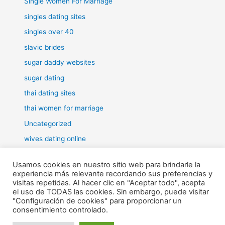
Single Women For Marriage
singles dating sites
singles over 40
slavic brides
sugar daddy websites
sugar dating
thai dating sites
thai women for marriage
Uncategorized
wives dating online
women for marriage
Usamos cookies en nuestro sitio web para brindarle la
experiencia más relevante recordando sus preferencias y
visitas repetidas. Al hacer clic en "Aceptar todo", acepta
el uso de TODAS las cookies. Sin embargo, puede visitar
"Configuración de cookies" para proporcionar un
Todos los derechos © 2026 RHE | Funciona gracias a
Tema Astra
consentimiento controlado.
para WordPress
¿Necesitas ayuda?