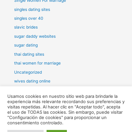
Single Women For Marriage
singles dating sites
singles over 40
slavic brides
sugar daddy websites
sugar dating
thai dating sites
thai women for marriage
Uncategorized
wives dating online
women for marriage
Usamos cookies en nuestro sitio web para brindarle la
experiencia más relevante recordando sus preferencias y
visitas repetidas. Al hacer clic en "Aceptar todo", acepta
el uso de TODAS las cookies. Sin embargo, puede visitar
"Configuración de cookies" para proporcionar un
Todos los derechos © 2026 RHE | Funciona gracias a
Tema Astra
consentimiento controlado.
para WordPress