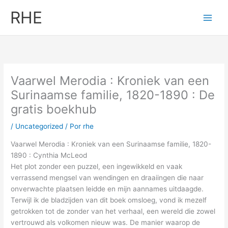
Ir
RHE
al
contenido
Vaarwel Merodia : Kroniek van een
Surinaamse familie, 1820-1890 : De
gratis boekhub
/
Uncategorized
/ Por
rhe
Vaarwel Merodia : Kroniek van een Surinaamse familie, 1820-
1890 : Cynthia McLeod
Het plot zonder een puzzel, een ingewikkeld en vaak
verrassend mengsel van wendingen en draaiingen die naar
onverwachte plaatsen leidde en mijn aannames uitdaagde.
Terwijl ik de bladzijden van dit boek omsloeg, vond ik mezelf
getrokken tot de zonder van het verhaal, een wereld die zowel
vertrouwd als volkomen nieuw was. De manier waarop de