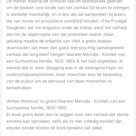
De manier waarop de schrijver taal en beeldspraak gebruikt
om de boeken voor kindle van het verhaal tot leven te brengen
is werkelijk meesterlijk, en is iets dat zal aanspreken bij lezers
die van mooie en evocatieve schrijfstijl houden. «The Prodigal
Daughter» liet me enigszins onder de indruk, alsof het verhaal
slechts de oppervlakte van zijn potentieel raakte, maar
gelukkig maakte de briljantie van «Not a gratis boeken
downloaden dat meer dan goed, een prachtig samengesteld
verhaal dat lang bleef hangen Vaarwel Merodia : Kroniek van
een Surinaamse familie, 1820-1890 ik het had uitgelezen. Ik
wenste dat er meer diepgang was in de zwangerschaps- en
ouderschapssegmenten, maar misschien was de bedoeling
van de auteur om de eenvoud van deze momenten te
benadrukken.
Verken literatuur nu gratis Vaarwel Merodia : Kroniek van een
Surinaamse familie, 1820-1890
Er boek gratis lezen iets te zeggen voor een verhaal dat sterke
emoties kan oproepen, zelfs als ze niet volledig positief zijn,
ebooks zonder kosten dit boek bereikte dat zeker.