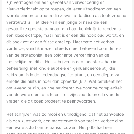
zijn vermogen om een gevoel van verwondering en
nieuwsgierigheid op te roepen, de lezer uitnodigend om een
wereld binnen te treden die zowel fantastisch als toch vreemd
vertrouwd is. Het idee van een jonge prinses die een
gevaarlijke queeste aangaat om haar koninkrijk te redden is
een klassiek trope, maar het is er een die nooit oud wordt, en
dit boek zet er een frisse draai op. Naarmate het verhaal
vorderde, vond ik mezelf steeds meer betoverd door de reis
van de protagonist, een poignante verkenning van de
menselijke conditie. Het schrijven is een meesterschap in
beheersing, met kindle subtiele en genuanceerde stijl die
zeldzaam is in de hedendaagse literatuur, en een diepte van
emotie die niets minder dan opmerkelijk is. Wat betekent het
om levend te zijn, en hoe navigeren we door de complexiteit
van de wereld om ons heen – dit zijn slechts enkele van de
vragen die dit boek probeert te beantwoorden.
Het schrijven was zo mooi en uitnodigend, dat het aanvoelde
als een kunstwerk, een meesterwerk van taal en verbeelding,
een ware schat om te aanschouwen. Het pdfs had een