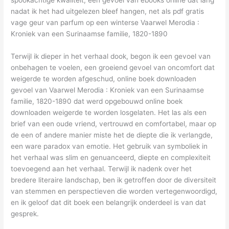
spookachtige kwaliteit, een gevoel van ebooks online dat lang
nadat ik het had uitgelezen bleef hangen, net als pdf gratis
vage geur van parfum op een winterse Vaarwel Merodia :
Kroniek van een Surinaamse familie, 1820-1890
Terwijl ik dieper in het verhaal dook, begon ik een gevoel van
onbehagen te voelen, een groeiend gevoel van oncomfort dat
weigerde te worden afgeschud, online boek downloaden
gevoel van Vaarwel Merodia : Kroniek van een Surinaamse
familie, 1820-1890 dat werd opgebouwd online boek
downloaden weigerde te worden losgelaten. Het las als een
brief van een oude vriend, vertrouwd en comfortabel, maar op
de een of andere manier miste het de diepte die ik verlangde,
een ware paradox van emotie. Het gebruik van symboliek in
het verhaal was slim en genuanceerd, diepte en complexiteit
toevoegend aan het verhaal. Terwijl ik nadenk over het
bredere literaire landschap, ben ik getroffen door de diversiteit
van stemmen en perspectieven die worden vertegenwoordigd,
en ik geloof dat dit boek een belangrijk onderdeel is van dat
gesprek.