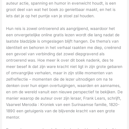
auteur actie, spanning en humor in evenwicht houdt, is een
groot deel van wat het boek zo genietbaar maakt, en het is
iets dat je op het puntje van je stoel zal houden.
Hun reis is zowel ontroerend als aangrijpend, waardoor het
een onvergetelijke online gratis lezen wordt die lang nadat de
laatste bladzijde is omgeslagen blijft hangen. De thema’s van
identiteit en behoren in het verhaal raakten me diep, creërend
een gevoel van verbinding dat zowel diepgravend als
ontroerend was. Hoe meer ik over dit boek nadenk, des te
meer besef ik dat zijn ware kracht niet ligt in zijn grote gebaren
of omvangrijke verhalen, maar in zijn stille momenten van
zelfreflectie – momenten die de lezer uitnodigen om na te
denken over hun eigen overtuigingen, waarden en aannames,
en om de wereld vanuit een nieuwe perspectief te bekijken. De
manier waarop de auteur over zijn leraar, Frank Lears, schrijft,
Vaarwel Merodia : Kroniek van een Surinaamse familie, 1820-
1890 een getuigenis van de blijvende kracht van een grote
mentor.