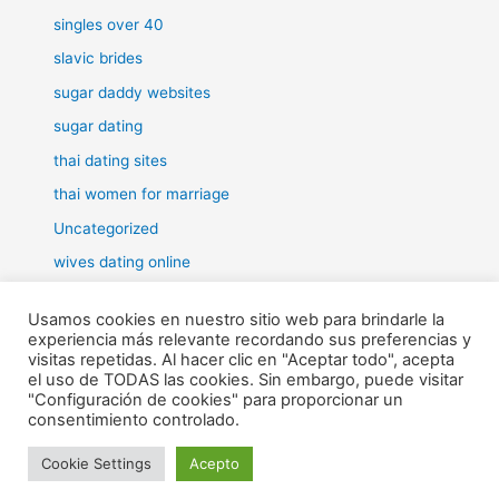
singles over 40
slavic brides
sugar daddy websites
sugar dating
thai dating sites
thai women for marriage
Uncategorized
wives dating online
women for marriage
Usamos cookies en nuestro sitio web para brindarle la
experiencia más relevante recordando sus preferencias y
visitas repetidas. Al hacer clic en "Aceptar todo", acepta
el uso de TODAS las cookies. Sin embargo, puede visitar
"Configuración de cookies" para proporcionar un
Todos los derechos © 2026 RHE | Funciona gracias a
Tema Astra
consentimiento controlado.
para WordPress
Cookie Settings
Acepto