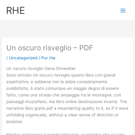
Ir
RHE
al
contenido
Un oscuro risveglio – PDF
/
Uncategorized
/ Por
rhe
Un oscuro risveglio Gena Showalter
Sono entrato Un oscuro risveglio questo libro con grandi
aspettative, e sebbene non le abbia completamente
soddisfatte, è stato comunque un viaggio degno di essere
fatto, come una strada che serpeggia tra le montagne, con
paesaggi mozzafiato, ma libro online destinazione incerta. The
narrative libro gratis pdf a meandering quality to it, as if it were
unfolding organically, without a clear sense of direction or
purpose.
Mentre esploriamo il mondo letterario, scopriamo che ci sono