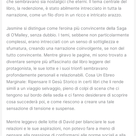
che sembravano sia nostalgici che eterni. Il tema centrale del
libro, la redenzione, è stato abilmente intrecciato in tutta la
narrazione, come un filo d’oro in un ricco e intricato arazzo.
Jasmine si distingue come l’eroina più convincente della Saga
di O’Malley, senza dubbio. I temi, sebbene non particolarmente
complessi, erano intrecciati con un senso di sottigliezza e
sfumatura, creando una narrazione coinvolgente, se non del
tutto convincente. Mentre giravo le pagine, mi sono trovato a
diventare sempre più affascinato dal libro leggere del
protagonista, le sue lotte e i suoi trionfi sembravano
profondamente personali e relazionabili. Cosa Un Ebreo
Marginale: Ripensare Il Gesù Storico in certi libri che li rende
simili a un viaggio selvaggio, pieno di colpi di scena che ci
tengono sul bordo della sedia e ci fanno desiderare di scoprire
cosa succederà poi, e come riescono a creare una tale
sensazione di tensione e suspense.
Mentre leggevo delle lotte di David per bilanciare le sue
relazioni e le sue aspirazioni, non potevo fare a meno di
pensare alla pressione di conformarsi alle norme sociali e alla