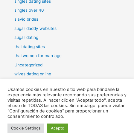
singles dating sites
singles over 40
slavic brides
sugar daddy websites
sugar dating
thai dating sites
thai women for marriage
Uncategorized
wives dating online
women for marriage
Usamos cookies en nuestro sitio web para brindarle la
experiencia más relevante recordando sus preferencias y
visitas repetidas. Al hacer clic en "Aceptar todo", acepta
el uso de TODAS las cookies. Sin embargo, puede visitar
"Configuración de cookies" para proporcionar un
Todos los derechos © 2026 RHE | Funciona gracias a
Tema Astra
consentimiento controlado.
para WordPress
Cookie Settings
Acepto