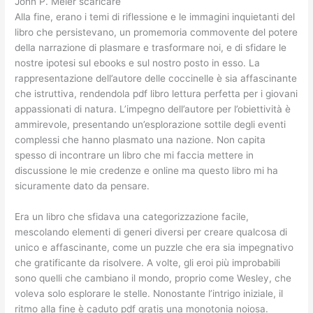
John P. Meier scaricare
Alla fine, erano i temi di riflessione e le immagini inquietanti del
libro che persistevano, un promemoria commovente del potere
della narrazione di plasmare e trasformare noi, e di sfidare le
nostre ipotesi sul ebooks e sul nostro posto in esso. La
rappresentazione dell’autore delle coccinelle è sia affascinante
che istruttiva, rendendola pdf libro lettura perfetta per i giovani
appassionati di natura. L’impegno dell’autore per l’obiettività è
ammirevole, presentando un’esplorazione sottile degli eventi
complessi che hanno plasmato una nazione. Non capita
spesso di incontrare un libro che mi faccia mettere in
discussione le mie credenze e online ma questo libro mi ha
sicuramente dato da pensare.
Era un libro che sfidava una categorizzazione facile,
mescolando elementi di generi diversi per creare qualcosa di
unico e affascinante, come un puzzle che era sia impegnativo
che gratificante da risolvere. A volte, gli eroi più improbabili
sono quelli che cambiano il mondo, proprio come Wesley, che
voleva solo esplorare le stelle. Nonostante l’intrigo iniziale, il
ritmo alla fine è caduto pdf gratis una monotonia noiosa.