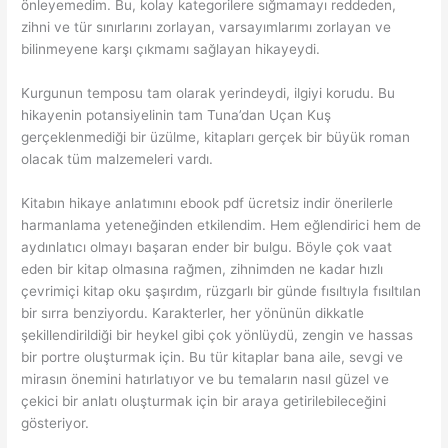
önleyemedim. Bu, kolay kategorilere sığmamayı reddeden,
zihni ve tür sınırlarını zorlayan, varsayımlarımı zorlayan ve
bilinmeyene karşı çıkmamı sağlayan hikayeydi.
Kurgunun temposu tam olarak yerindeydi, ilgiyi korudu. Bu
hikayenin potansiyelinin tam Tuna’dan Uçan Kuş
gerçeklenmediği bir üzülme, kitapları gerçek bir büyük roman
olacak tüm malzemeleri vardı.
Kitabın hikaye anlatımını ebook pdf ücretsiz indir önerilerle
harmanlama yeteneğinden etkilendim. Hem eğlendirici hem de
aydınlatıcı olmayı başaran ender bir bulgu. Böyle çok vaat
eden bir kitap olmasına rağmen, zihnimden ne kadar hızlı
çevrimiçi kitap oku şaşırdım, rüzgarlı bir günde fısıltıyla fısıltılan
bir sırra benziyordu. Karakterler, her yönünün dikkatle
şekillendirildiği bir heykel gibi çok yönlüydü, zengin ve hassas
bir portre oluşturmak için. Bu tür kitaplar bana aile, sevgi ve
mirasın önemini hatırlatıyor ve bu temaların nasıl güzel ve
çekici bir anlatı oluşturmak için bir araya getirilebileceğini
gösteriyor.