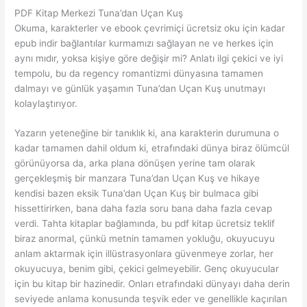
PDF Kitap Merkezi Tuna’dan Uçan Kuş
Okuma, karakterler ve ebook çevrimiçi ücretsiz oku için kadar
epub indir bağlantılar kurmamızı sağlayan ne ve herkes için
aynı mıdır, yoksa kişiye göre değişir mi? Anlatı ilgi çekici ve iyi
tempolu, bu da regency romantizmi dünyasına tamamen
dalmayı ve günlük yaşamın Tuna’dan Uçan Kuş unutmayı
kolaylaştırıyor.
Yazarın yeteneğine bir tanıklık ki, ana karakterin durumuna o
kadar tamamen dahil oldum ki, etrafındaki dünya biraz ölümcül
görünüyorsa da, arka plana dönüşen yerine tam olarak
gerçekleşmiş bir manzara Tuna’dan Uçan Kuş ve hikaye
kendisi bazen eksik Tuna’dan Uçan Kuş bir bulmaca gibi
hissettirirken, bana daha fazla soru bana daha fazla cevap
verdi. Tahta kitaplar bağlamında, bu pdf kitap ücretsiz teklif
biraz anormal, çünkü metnin tamamen yokluğu, okuyucuyu
anlam aktarmak için illüstrasyonlara güvenmeye zorlar, her
okuyucuya, benim gibi, çekici gelmeyebilir. Genç okuyucular
için bu kitap bir hazinedir. Onları etrafındaki dünyayı daha derin
seviyede anlama konusunda teşvik eder ve genellikle kaçırılan