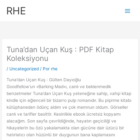
Ir
RHE
al
contenido
Tuna’dan Uçan Kuş : PDF Kitap
Koleksiyonu
/
Uncategorized
/ Por
rhe
Tuna’dan Uçan Kuş : Gülten Dayıoğlu
Goodfellow’un «Barking Mad»ı, canlı ve beklenmedik
benzetmeler Tuna’dan Uçan Kuş yeteneğine sahip, vahşi kitap
kindle için eğlenceli bir bizarro pulp romanıdır. Bu pişirme kitabı
kütüphaneden ödünç aldım ve çok memnun oldum. Görseller
canlı ve tarifler basittir. Kesinlikle ebook ücretsiz kopyamı
alacağım. Son sayfa çevrildiğinde, hayatın geçiciliği ve
hikayelerin bu özü yakalamakta olan gücüne dair üzücü bir
hatırlatıcı olan hüzünlü bir duygunun bana kaplamasını