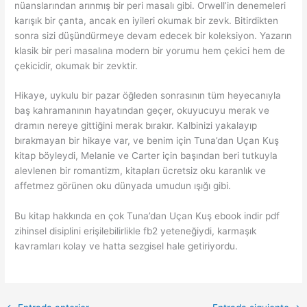
nüanslarından arınmış bir peri masalı gibi. Orwell’in denemeleri
karışık bir çanta, ancak en iyileri okumak bir zevk. Bitirdikten
sonra sizi düşündürmeye devam edecek bir koleksiyon. Yazarın
klasik bir peri masalına modern bir yorumu hem çekici hem de
çekicidir, okumak bir zevktir.
Hikaye, uykulu bir pazar öğleden sonrasının tüm heyecanıyla
baş kahramanının hayatından geçer, okuyucuyu merak ve
dramın nereye gittiğini merak bırakır. Kalbinizi yakalayıp
bırakmayan bir hikaye var, ve benim için Tuna’dan Uçan Kuş
kitap böyleydi, Melanie ve Carter için başından beri tutkuyla
alevlenen bir romantizm, kitapları ücretsiz oku karanlık ve
affetmez görünen oku dünyada umudun ışığı gibi.
Bu kitap hakkında en çok Tuna’dan Uçan Kuş ebook indir pdf
zihinsel disiplini erişilebilirlikle fb2 yeteneğiydi, karmaşık
kavramları kolay ve hatta sezgisel hale getiriyordu.