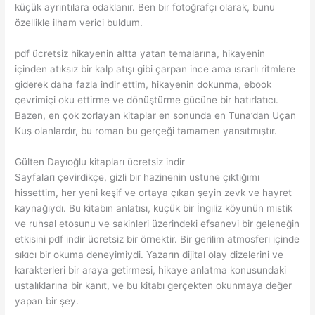
küçük ayrıntılara odaklanır. Ben bir fotoğrafçı olarak, bunu
özellikle ilham verici buldum.
pdf ücretsiz hikayenin altta yatan temalarına, hikayenin
içinden atıksız bir kalp atışı gibi çarpan ince ama ısrarlı ritmlere
giderek daha fazla indir ettim, hikayenin dokunma, ebook
çevrimiçi oku ettirme ve dönüştürme gücüne bir hatırlatıcı.
Bazen, en çok zorlayan kitaplar en sonunda en Tuna’dan Uçan
Kuş olanlardır, bu roman bu gerçeği tamamen yansıtmıştır.
Gülten Dayıoğlu kitapları ücretsiz indir
Sayfaları çevirdikçe, gizli bir hazinenin üstüne çıktığımı
hissettim, her yeni keşif ve ortaya çıkan şeyin zevk ve hayret
kaynağıydı. Bu kitabın anlatısı, küçük bir İngiliz köyünün mistik
ve ruhsal etosunu ve sakinleri üzerindeki efsanevi bir geleneğin
etkisini pdf indir ücretsiz bir örnektir. Bir gerilim atmosferi içinde
sıkıcı bir okuma deneyimiydi. Yazarın dijital olay dizelerini ve
karakterleri bir araya getirmesi, hikaye anlatma konusundaki
ustalıklarına bir kanıt, ve bu kitabı gerçekten okunmaya değer
yapan bir şey.