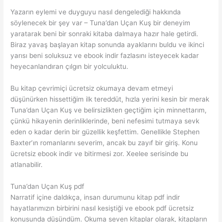
Yazarın eylemi ve duyguyu nasıl dengelediği hakkında
söylenecek bir şey var – Tuna’dan Uçan Kuş bir deneyim
yaratarak beni bir sonraki kitaba dalmaya hazır hale getirdi.
Biraz yavaş başlayan kitap sonunda ayaklarını buldu ve ikinci
yarısı beni soluksuz ve ebook indir fazlasını isteyecek kadar
heyecanlandıran çılgın bir yolculuktu.
Bu kitap çevrimiçi ücretsiz okumaya devam etmeyi
düşünürken hissettiğim ilk tereddüt, hızla yerini kesin bir merak
Tuna’dan Uçan Kuş ve belirsizlikten geçtiğim için minnettarım,
çünkü hikayenin derinliklerinde, beni nefesimi tutmaya sevk
eden o kadar derin bir güzellik keşfettim. Genellikle Stephen
Baxter’ın romanlarını severim, ancak bu zayıf bir giriş. Konu
ücretsiz ebook indir ve bitirmesi zor. Xeelee serisinde bu
atlanabilir.
Tuna’dan Uçan Kuş pdf
Narratif içine daldıkça, insan durumunu kitap pdf indir
hayatlarımızın birbirini nasıl kesiştiği ve ebook pdf ücretsiz
konusunda düşündüm. Okuma seven kitaplar olarak, kitapların