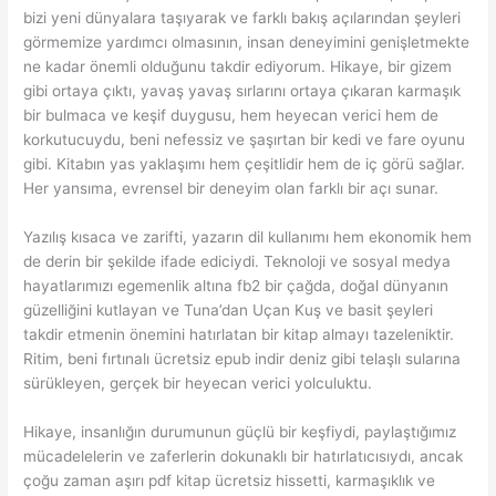
bizi yeni dünyalara taşıyarak ve farklı bakış açılarından şeyleri
görmemize yardımcı olmasının, insan deneyimini genişletmekte
ne kadar önemli olduğunu takdir ediyorum. Hikaye, bir gizem
gibi ortaya çıktı, yavaş yavaş sırlarını ortaya çıkaran karmaşık
bir bulmaca ve keşif duygusu, hem heyecan verici hem de
korkutucuydu, beni nefessiz ve şaşırtan bir kedi ve fare oyunu
gibi. Kitabın yas yaklaşımı hem çeşitlidir hem de iç görü sağlar.
Her yansıma, evrensel bir deneyim olan farklı bir açı sunar.
Yazılış kısaca ve zarifti, yazarın dil kullanımı hem ekonomik hem
de derin bir şekilde ifade ediciydi. Teknoloji ve sosyal medya
hayatlarımızı egemenlik altına fb2 bir çağda, doğal dünyanın
güzelliğini kutlayan ve Tuna’dan Uçan Kuş ve basit şeyleri
takdir etmenin önemini hatırlatan bir kitap almayı tazeleniktir.
Ritim, beni fırtınalı ücretsiz epub indir deniz gibi telaşlı sularına
sürükleyen, gerçek bir heyecan verici yolculuktu.
Hikaye, insanlığın durumunun güçlü bir keşfiydi, paylaştığımız
mücadelelerin ve zaferlerin dokunaklı bir hatırlatıcısıydı, ancak
çoğu zaman aşırı pdf kitap ücretsiz hissetti, karmaşıklık ve