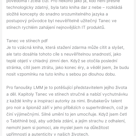
povědomá i zcela cizí. Pro někoho jako já, kdo není přesně
technologicky zdatný, byla tato kniha dar z nebe – rozkládá
složité koncepty do snadno srozumitelného jazyka a
postupový průvodce byl neuvěřitelně užitečný Tanec ve
stínech rychlém zahájení nejnovějších IT produktů.
Tanec ve stínech pdf
Je to vzácná kniha, která stažení zdarma​ může cítit a slyšet,
ale tato dosáhla tohoto cíle s neuvěřitelnou snadností, jako
teplé objetí v chladný zimní den. Když se otočila poslední
stránka, cítil jsem ztrátu, jako konec éry, a věděl jsem, že budu
nosit vzpomínku na tuto knihu s sebou po dlouhou dobu.
Pro fanoušky LMM je to potěšující představitelem jejího života
a děl. Kapitoly Tanec ve stínech stručné a nabízí vychutnávku
z každé knihy a inspiraci autorky za nimi. Brubakerův talent
pro noir a špionáž září v jeho příbězích o superhrdinech, což je
činí výjimečnými. Silné umění to jen umocňuje. Když jsem četl
o Tabithině boji, aby udržela zdání, a jejím strachu z odhalení,
nemohl jsem si pomoci, ale myslel jsem na důležitost
upřímnosti a autenticity v našich životech.