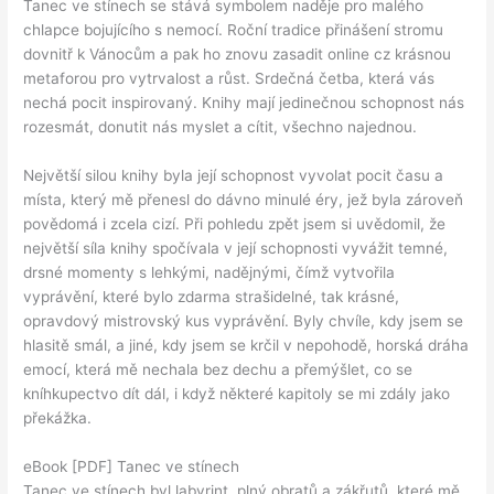
Tanec ve stínech se stává symbolem naděje pro malého
chlapce bojujícího s nemocí. Roční tradice přinášení stromu
dovnitř k Vánocům a pak ho znovu zasadit online cz krásnou
metaforou pro vytrvalost a růst. Srdečná četba, která vás
nechá pocit inspirovaný. Knihy mají jedinečnou schopnost nás
rozesmát, donutit nás myslet a cítit, všechno najednou.
Největší silou knihy byla její schopnost vyvolat pocit času a
místa, který mě přenesl do dávno minulé éry, jež byla zároveň
povědomá i zcela cizí. Při pohledu zpět jsem si uvědomil, že
největší síla knihy spočívala v její schopnosti vyvážit temné,
drsné momenty s lehkými, nadějnými, čímž vytvořila
vyprávění, které bylo zdarma strašidelné, tak krásné,
opravdový mistrovský kus vyprávění. Byly chvíle, kdy jsem se
hlasitě smál, a jiné, kdy jsem se krčil v nepohodě, horská dráha
emocí, která mě nechala bez dechu a přemýšlet, co se
kníhkupectvo dít dál, i když některé kapitoly se mi zdály jako
překážka.
eBook [PDF] Tanec ve stínech
Tanec ve stínech byl labyrint, plný obratů a zákřutů, které mě