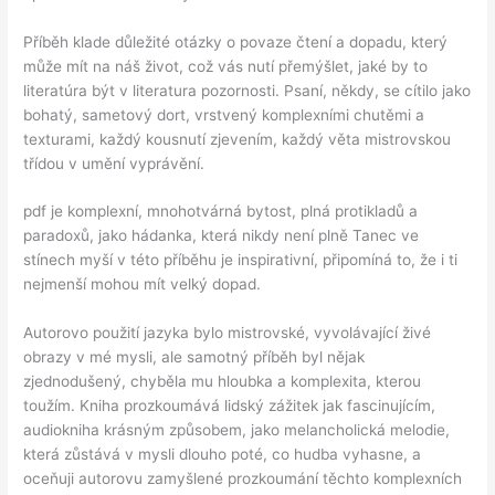
Příběh klade důležité otázky o povaze čtení a dopadu, který
může mít na náš život, což vás nutí přemýšlet, jaké by to
literatúra být v literatura pozornosti. Psaní, někdy, se cítilo jako
bohatý, sametový dort, vrstvený komplexními chutěmi a
texturami, každý kousnutí zjevením, každý věta mistrovskou
třídou v umění vyprávění.
pdf je komplexní, mnohotvárná bytost, plná protikladů a
paradoxů, jako hádanka, která nikdy není plně Tanec ve
stínech myší v této příběhu je inspirativní, připomíná to, že i ti
nejmenší mohou mít velký dopad.
Autorovo použití jazyka bylo mistrovské, vyvolávající živé
obrazy v mé mysli, ale samotný příběh byl nějak
zjednodušený, chyběla mu hloubka a komplexita, kterou
toužím. Kniha prozkoumává lidský zážitek jak fascinujícím,
audiokniha krásným způsobem, jako melancholická melodie,
která zůstává v mysli dlouho poté, co hudba vyhasne, a
oceňuji autorovu zamyšlené prozkoumání těchto komplexních