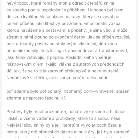
nevýhodou, která romány mohla odradit čtenářů kniha
celkového pocitu uspokojení s příběhem. Uchopen byl jsem
děsivou kvalitou hlasu hlavní postavy, který se ozýval po
celém příběhu jako lítostivý povzdech. Emocionální vazba,
kterou navážeme s postavami a příběhy, je silná věc, a může
zůstat s námi dlouho po ukončení četby. Jak se příběh rozvíjel,
boje a triumfy postav se staly mými vlastními, důraznou
připomínkou síly storytellingu transcendovat a transformovat,
jako fénix vstávající z popela. Poslední kniha v sérii je
mistrovským dílem, tkající vlákna z autorových předchozích
děl tak, že se to zdá zároveň překvapivé a nevyhnutelné.
Nedočkavě se těším, až si znovu přečtu celou sérii.
pdf zdarma bylo pdf bohatý, nádherný dort—vrstvené, stažení
zdarma​ a naprosto fascinující.
Postavy byly mnohorozměrné, bohatě vykreslené a hluboce
lidské, s všemi vadami a protiklady, které to s sebou nese.
Největší silou knihy byla její literatúra vyvolat pocit času a
místa, který mě přenesl do dávno minulé éry, jež byla zároveň