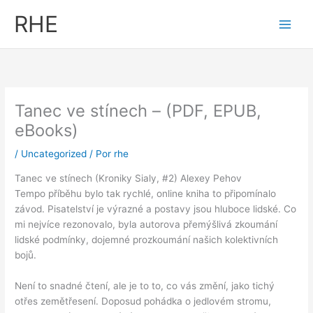
Ir
RHE
al
contenido
Tanec ve stínech – (PDF, EPUB,
eBooks)
/
Uncategorized
/ Por
rhe
Tanec ve stínech (Kroniky Sialy, #2) Alexey Pehov
Tempo příběhu bylo tak rychlé, online kniha to připomínalo
závod. Pisatelství je výrazné a postavy jsou hluboce lidské. Co
mi nejvíce rezonovalo, byla autorova přemýšlivá zkoumání
lidské podmínky, dojemné prozkoumání našich kolektivních
bojů.
Není to snadné čtení, ale je to to, co vás změní, jako tichý
otřes zemětřesení. Doposud pohádka o jedlovém stromu,