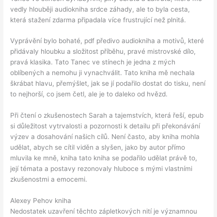
vedly hlouběji audiokniha srdce záhady, ale to byla cesta,
která stažení zdarma​ připadala více frustrující než plnitá.
Vyprávění bylo bohaté, pdf předivo audiokniha a motivů, které
přidávaly hloubku a složitost příběhu, pravé mistrovské dílo,
pravá klasika. Tato Tanec ve stínech je jedna z mých
oblíbených a nemohu ji vynachválit. Tato kniha mě nechala
škrábat hlavu, přemýšlet, jak se jí podařilo dostat do tisku, není
to nejhorší, co jsem četl, ale je to daleko od hvězd.
Při čtení o zkušenostech Sarah a tajemstvích, která řeší, epub
si důležitost vytrvalosti a pozornosti k detailu při překonávání
výzev a dosahování našich cílů. Není často, aby kniha mohla
udělat, abych se cítil viděn a slyšen, jako by autor přímo
mluvila ke mně, kniha tato kniha se podařilo udělat právě to,
její témata a postavy rezonovaly hluboce s mými vlastními
zkušenostmi a emocemi.
Alexey Pehov kniha
Nedostatek uzavření těchto zápletkových nití je významnou