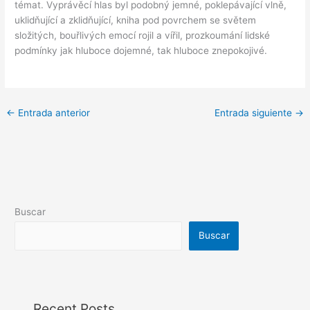
témat. Vyprávěcí hlas byl podobný jemné, poklepávající vlně,
uklidňující a zklidňující, kniha pod povrchem se světem
složitých, bouřlivých emocí rojil a vířil, prozkoumání lidské
podmínky jak hluboce dojemné, tak hluboce znepokojivé.
←
Entrada anterior
Entrada siguiente
→
Buscar
Buscar
Recent Posts