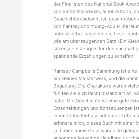
der Finalisten des National Book Awar
von Sarah Mlynowski, einer Autorin, d
Geschichten bekannt ist, geschrieben 
von Fantasy und Young-Adult-Literatur
unbestreitbar fesselnd, die Leser epub i
wie am überzeugenden Satz «Ein Ale
sitzen,» ein Zeugnis für den nachhaltig
spannende Erzählungen zu schaffen.
Ramsey Campbells Sammlung ist eine d
ein kleines Meisterwerk, und die Samm
Begabung. Die Charaktere waren vielsch
fühlten sie sich leicht distanziert an, 
hatte. Die Geschichte ist eine gute Er
Entscheidungen und Konsequenzen ist u
einen tiefen Einfluss auf unser Lebe
erinnere mich, dieses Buch mit einer
zu haben, mein Geist wanderte gelegentl
ansonsten fesselnde Handlung durchse