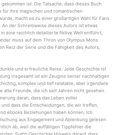
d gekommen ist. Die Tatsache, dass dieses Buch
ie für ihre magischen und romantischen
wurde, macht es zu einer großartigen Wahl für Fans
. An der Schreibweise dieses Autors ist etwas
n eine reichlich detailierte fiktive Welt entführt,
xander muss auf dem Thron von Olympus Mons
en Reiz der Serie und die Fähigkeit des Autors,
unkle und erfreuliche Reise. Jede Geschichte ist
lung insgesamt ist ein Zeugnis seiner nachhaltigen
ichtig, komplex und tief relatable, aber irgendwie
wie alte Freunde, die ich seit Jahren nicht gesehen
innerung daran, dass das Leben voller
nd dass die Entscheidungen, die wir treffen,
n und ebooks Beziehungen haben können. Ich
 Mischung aus Engagement und Ablenkung gelesen
ich ab, weil die auffälligen Tippfehler die
tzten, Suths Geschichte Hinweis darauf, dass