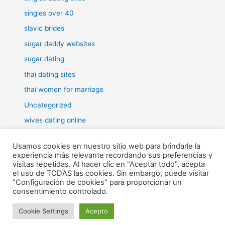
singles over 40
slavic brides
sugar daddy websites
sugar dating
thai dating sites
thai women for marriage
Uncategorized
wives dating online
women for marriage
Usamos cookies en nuestro sitio web para brindarle la
experiencia más relevante recordando sus preferencias y
visitas repetidas. Al hacer clic en "Aceptar todo", acepta
el uso de TODAS las cookies. Sin embargo, puede visitar
"Configuración de cookies" para proporcionar un
Todos los derechos © 2026 RHE | Funciona gracias a
Tema Astra
consentimiento controlado.
para WordPress
Cookie Settings
Acepto