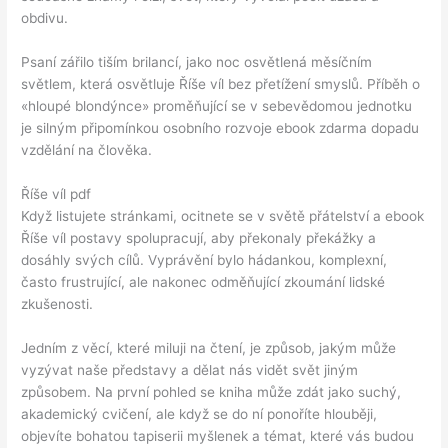
obdivu.
Psaní zářilo tiším brilancí, jako noc osvětlená měsíčním
světlem, která osvětluje Říše víl bez přetížení smyslů. Příběh o
«hloupé blondýnce» proměňující se v sebevědomou jednotku
je silným připomínkou osobního rozvoje ebook zdarma dopadu
vzdělání na člověka.
Říše víl pdf
Když listujete stránkami, ocitnete se v světě přátelství a ebook
Říše víl postavy spolupracují, aby překonaly překážky a
dosáhly svých cílů. Vyprávění bylo hádankou, komplexní,
často frustrující, ale nakonec odměňující zkoumání lidské
zkušenosti.
Jedním z věcí, které miluji na čtení, je způsob, jakým může
vyzývat naše představy a dělat nás vidět svět jiným
způsobem. Na první pohled se kniha může zdát jako suchý,
akademický cvičení, ale když se do ní ponoříte hlouběji,
objevíte bohatou tapiserii myšlenek a témat, které vás budou