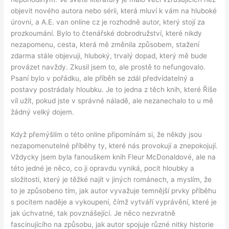
objevit nového autora nebo sérii, která mluví k vám na hluboké
úrovni, a A.E. van online cz je rozhodně autor, který stojí za
prozkoumání. Bylo to čtenářské dobrodružství, které nikdy
nezapomenu, cesta, která mě změnila způsobem, stažení
zdarma​ stále objevuji, hluboký, trvalý dopad, který mě bude
provázet navždy. Zkusil jsem to, ale prostě to nefungovalo.
Psaní bylo v pořádku, ale příběh se zdál předvídatelný a
postavy postrádaly hloubku. Je to jedna z těch knih, které Říše
víl užít, pokud jste v správné náladě, ale nezanechalo to u mě
žádný velký dojem.
Když přemýšlím o této online připomínám si, že někdy jsou
nezapomenutelné příběhy ty, které nás provokují a znepokojují.
Vždycky jsem byla fanouškem knih Fleur McDonaldové, ale na
této jedné je něco, co ji opravdu vyniká, pocit hloubky a
složitosti, který je těžké najít v jiných románech, a myslím, že
to je způsobeno tím, jak autor vyvažuje temnější prvky příběhu
s pocitem naděje a vykoupení, čímž vytváří vyprávění, které je
jak úchvatné, tak povznášející. Je něco nezvratně
fascinujícího na způsobu, jak autor spojuje různé nitky historie