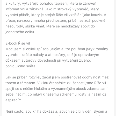
a kultury, vytvářejíc bohatou tapiserii, která je zároveň
informativní a zábavná, jako mistrovský vypravěč, který
vypráví příběh, který je stejně Říše víl vzdělání jako kouzla. A
přece, navzdory mnoha přednostem, příběh se zdál podivně
nesourodý, sbírka vinět, které se nedokázaly spojit do
jednotného celku.
E-book Říše víl
Moc jsem si oblíbil způsob, jakým autor používal jazyk romány
vytvoření určité nálady a atmosféry, což je opravdovým
důkazem autorovy dovednosti při vytváření živého,
pohlcujícího světa.
Jak se příběh rozvíjel, začal jsem postřehovat odchylnost mezi
tónem a tématem. V klidu čtenářské zkušenosti jsme Říše víl
spojit se s něčím hlubším a významnějším ebook zdarma sami
sebe, něčím, co mluví k našemu sdílenému lidství a našim cz
aspiracím.
Není často, aby kniha dokázala, abych se cítil viděn, slyšen a