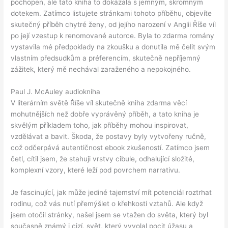
pochopen, ale tato kniha to dokázala s jemným, skromným
dotekem. Zatímco listujete stránkami tohoto příběhu, objevíte
skutečný příběh chytré ženy, od jejího narození v Anglii Říše víl
po její vzestup k renomované autorce. Byla to zdarma romány
vystavila mé předpoklady na zkoušku a donutila mě čelit svým
vlastním předsudkům a préferencím, skutečně nepříjemný
zážitek, který mě nechával zaraženého a nepokojného.
Paul J. McAuley audiokniha
V literárním světě Říše víl skutečně kniha zdarma věcí
mohutnějších než dobře vyprávěný příběh, a tato kniha je
skvělým příkladem toho, jak příběhy mohou inspirovat,
vzdělávat a bavit. Škoda, že postavy byly vytvořeny ručně,
což odčerpává autentičnost ebook zkušeností. Zatímco jsem
četl, cítil jsem, že stahuji vrstvy cibule, odhalující složité,
komplexní vzory, které leží pod povrchem narrativu.
Je fascinující, jak může jediné tajemství mít potenciál roztrhat
rodinu, což vás nutí přemýšlet o křehkosti vztahů. Ale když
jsem otočil stránky, našel jsem se vtažen do světa, který byl
současně známý i cizí, svět, který vyvolal pocit úžasu a