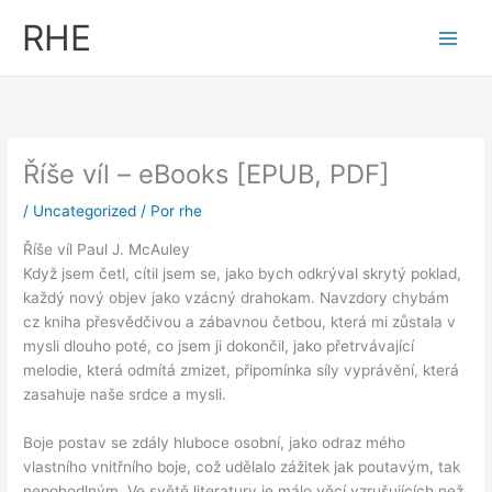
Ir
RHE
al
contenido
Říše víl – eBooks [EPUB, PDF]
/
Uncategorized
/ Por
rhe
Říše víl Paul J. McAuley
Když jsem četl, cítil jsem se, jako bych odkrýval skrytý poklad,
každý nový objev jako vzácný drahokam. Navzdory chybám
cz kniha přesvědčivou a zábavnou četbou, která mi zůstala v
mysli dlouho poté, co jsem ji dokončil, jako přetrvávající
melodie, která odmítá zmizet, připomínka síly vyprávění, která
zasahuje naše srdce a mysli.
Boje postav se zdály hluboce osobní, jako odraz mého
vlastního vnitřního boje, což udělalo zážitek jak poutavým, tak
nepohodlným. Ve světě literatury je málo věcí vzrušujících než