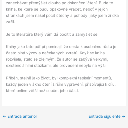
zanechávat přemýšlet dlouho po dokončení čtení. Bude to
kniha, ke které se budu opakovně vracet, neboť v jejích
stránkách jsem našel pocit útěchy a pohody, jaký jsem zřídka
zažil.
Je to literatúra který vám dá pocítit a zamyšlet se.
Knihy jako tato pdf připomínají, že cesta k osobnímu růstu je
často plná výzev a nečekaných zvratů. Když se kniha
rozvíjela, stalo se zřejmým, že autor se zabývá velkými,
existenciálními otázkami, ale provedení nebylo na výši.
Příběh, stejně jako život, byl komplexní tapisérií momentů,
každý jeden vlákno čtení širším vyprávění, přispívající k dílu,
které online větší než součet jeho částí.
←
Entrada anterior
Entrada siguiente
→