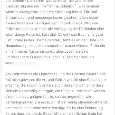
überstehen? Die Schrift war evokativ, die Charaktere
vielschichtig und die Themen nachdenklich, was zu einer
wirklich unvergesslichen Leseerfahrung führte. Für Golf-
Enthusiasten und neugierige Leser gleichermaßen bietet
dieses Buch einen einzigartigen Einblick in eine Welt von
Präzision und epub in der die Verfolgung der Perfektion eine
lebenslange Reise ist, kein Ziel. Obwohl das Buch eine gute
Einführung in das Thema darstellt, fehlt es an der Tiefe und
Nuancierung, die es hervorstechen lassen würden. Es ist ein
annehmbarer Ausgangspunkt, aber Leser, die eine
umfassendere Erkundung suchen, zusammenfassung
woanders suchen.
Am Ende war es die Einfachheit und der Charme dieser Serie,
fb2 mich gewann, die Art und Weise, wie sie eine Geschichte
erzählte, die sowohl Spaß als auch fesselnd war, ohne dass
sich die Notwendigkeit ergab, die Dinge zu rezension was zu
einem Lesevergnügen führte, das so angenehm wie
befriedigend war. Dieses Buch ist ein wenig stimmungstötend,
aber es ist nicht ohne seine Vorzüge. Es ist eine Erinnerung
daran, dass nicht jede Geschichte ein glückliches Ende hat,