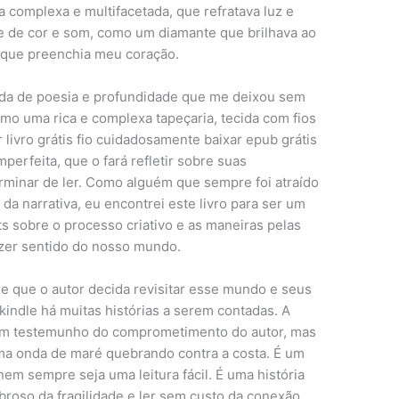
ia complexa e multifacetada, que refratava luz e
 de cor e som, como um diamante que brilhava ao
 que preenchia meu coração.
linda de poesia e profundidade que me deixou sem
omo uma rica e complexa tapeçaria, tecida com fios
 livro grátis fio cuidadosamente baixar epub grátis
mperfeita, que o fará refletir sobre suas
rminar de ler. Como alguém que sempre foi atraído
a narrativa, eu encontrei este livro para ser um
s sobre o processo criativo e as maneiras pelas
azer sentido do nosso mundo.
 que o autor decida revisitar esse mundo e seus
 kindle há muitas histórias a serem contadas. A
 um testemunho do comprometimento do autor, mas
a onda de maré quebrando contra a costa. É um
em sempre seja uma leitura fácil. É uma história
roso da fragilidade e ler sem custo da conexão