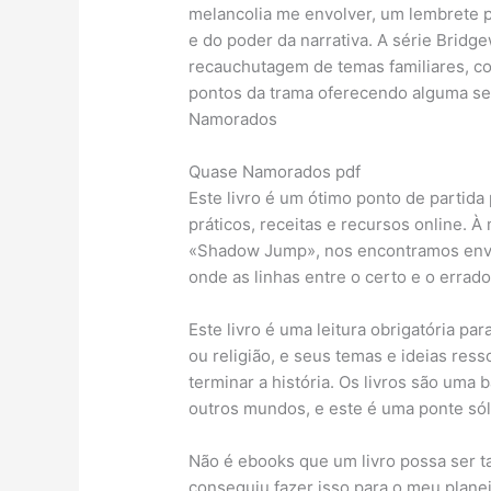
melancolia me envolver, um lembrete pu
e do poder da narrativa. A série Bridg
recauchutagem de temas familiares, 
pontos da trama oferecendo alguma s
Namorados
Quase Namorados pdf
Este livro é um ótimo ponto de partida 
práticos, receitas e recursos online.
«Shadow Jump», nos encontramos envol
onde as linhas entre o certo e o errad
Este livro é uma leitura obrigatória pa
ou religião, e seus temas e ideias res
terminar a história. Os livros são uma
outros mundos, e este é uma ponte sóli
Não é ebooks que um livro possa ser ta
conseguiu fazer isso para o meu plane