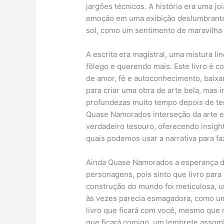
jargões técnicos. A história era uma jo
emoção em uma exibição deslumbrante
sol, como um sentimento de maravilha
A escrita era magistral, uma mistura 
fôlego e querendo mais. Este livro é c
de amor, fé e autoconhecimento, baixar
para criar uma obra de arte bela, mas i
profundezas muito tempo depois de te
Quase Namorados interseção da arte e d
verdadeiro tesouro, oferecendo insight
quais podemos usar a narrativa para f
Ainda Quase Namorados a esperança de
personagens, pois sinto que livro para
construção do mundo foi meticulosa,
às vezes parecia esmagadora, como um
livro que ficará com você, mesmo que n
que ficará comigo, um lembrete assomb