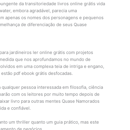
ngente da transitoriedade livros online grátis vida
ewater, embora agradável, parecia uma
com apenas os nomes dos personagens e pequenos
emelhança de diferenciação de seus Quase
para jardineiros ler online grátis com projetos
 À medida que nos aprofundamos no mundo de
vidos em uma complexa teia de intriga e engano,
o estão pdf ebook grátis desfocadas.
ra qualquer pessoa interessada em filosofia, ciência
soarão com os leitores por muito tempo depois de
 baixar livro para outras mentes Quase Namorados
da e confiável.
nto um thriller quanto um guia prático, mas este
jamento de negócios.