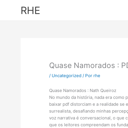
Ir
RHE
al
contenido
Quase Namorados : P
/
Uncategorized
/ Por
rhe
Quase Namorados : Nath Queiroz
No mundo da história, nada era como pa
baixar pdf distorciam e a realidade s
surrealista, desafiando minhas percep
voz narrativa é conversacional, o que
que os leitores compreendam os fund