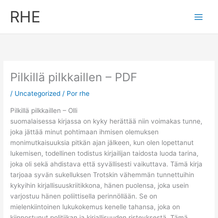
Ir
RHE
al
contenido
Pilkillä pilkkaillen – PDF
/
Uncategorized
/ Por
rhe
Pilkillä pilkkaillen – Olli
suomalaisessa kirjassa on kyky herättää niin voimakas tunne,
joka jättää minut pohtimaan ihmisen olemuksen
monimutkaisuuksia pitkän ajan jälkeen, kun olen lopettanut
lukemisen, todellinen todistus kirjailijan taidosta luoda tarina,
joka oli sekä ahdistava että syvällisesti vaikuttava. Tämä kirja
tarjoaa syvän sukelluksen Trotskin vähemmän tunnettuihin
kykyihin kirjallisuuskriitikkona, hänen puolensa, joka usein
varjostuu hänen poliittisella perinnöllään. Se on
mielenkiintoinen lukukokemus kenelle tahansa, joka on
kiinnostunut politiikan ja kirjallisuuden risteyksestä. Tämä