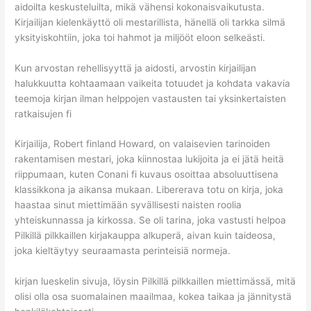
aidoilta keskusteluilta, mikä vähensi kokonaisvaikutusta.
Kirjailijan kielenkäyttö oli mestarillista, hänellä oli tarkka silmä
yksityiskohtiin, joka toi hahmot ja miljööt eloon selkeästi.
Kun arvostan rehellisyyttä ja aidosti, arvostin kirjailijan
halukkuutta kohtaamaan vaikeita totuudet ja kohdata vakavia
teemoja kirjan ilman helppojen vastausten tai yksinkertaisten
ratkaisujen fi
Kirjailija, Robert finland Howard, on valaisevien tarinoiden
rakentamisen mestari, joka kiinnostaa lukijoita ja ei jätä heitä
riippumaan, kuten Conani fi kuvaus osoittaa absoluuttisena
klassikkona ja aikansa mukaan. Libererava totu on kirja, joka
haastaa sinut miettimään syvällisesti naisten roolia
yhteiskunnassa ja kirkossa. Se oli tarina, joka vastusti helpoa
Pilkillä pilkkaillen kirjakauppa alkuperä, aivan kuin taideosa,
joka kieltäytyy seuraamasta perinteisiä normeja.
kirjan lueskelin sivuja, löysin Pilkillä pilkkaillen miettimässä, mitä
olisi olla osa suomalainen maailmaa, kokea taikaa ja jännitystä