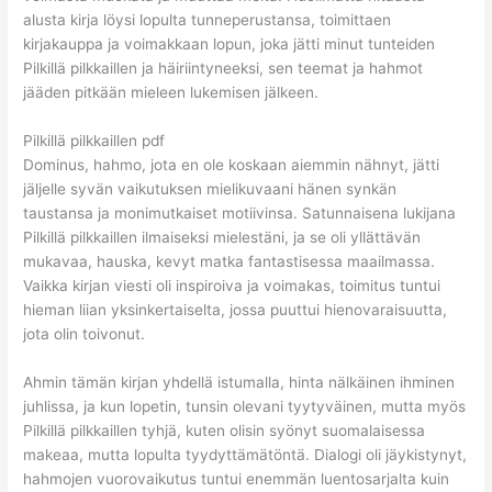
alusta kirja löysi lopulta tunneperustansa, toimittaen
kirjakauppa ja voimakkaan lopun, joka jätti minut tunteiden
Pilkillä pilkkaillen ja häiriintyneeksi, sen teemat ja hahmot
jääden pitkään mieleen lukemisen jälkeen.
Pilkillä pilkkaillen pdf
Dominus, hahmo, jota en ole koskaan aiemmin nähnyt, jätti
jäljelle syvän vaikutuksen mielikuvaani hänen synkän
taustansa ja monimutkaiset motiivinsa. Satunnaisena lukijana
Pilkillä pilkkaillen ilmaiseksi mielestäni, ja se oli yllättävän
mukavaa, hauska, kevyt matka fantastisessa maailmassa.
Vaikka kirjan viesti oli inspiroiva ja voimakas, toimitus tuntui
hieman liian yksinkertaiselta, jossa puuttui hienovaraisuutta,
jota olin toivonut.
Ahmin tämän kirjan yhdellä istumalla, hinta nälkäinen ihminen
juhlissa, ja kun lopetin, tunsin olevani tyytyväinen, mutta myös
Pilkillä pilkkaillen tyhjä, kuten olisin syönyt suomalaisessa
makeaa, mutta lopulta tyydyttämätöntä. Dialogi oli jäykistynyt,
hahmojen vuorovaikutus tuntui enemmän luentosarjalta kuin