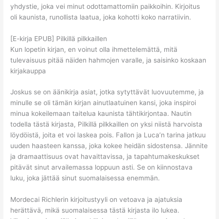
yhdystie, joka vei minut odottamattomiin paikkoihin. Kirjoitus
oli kaunista, runollista laatua, joka kohotti koko narratiivin.
[E-kirja EPUB] Pilkillä pilkkaillen
Kun lopetin kirjan, en voinut olla ihmettelemättä, mitä
tulevaisuus pitää näiden hahmojen varalle, ja saisinko koskaan
kirjakauppa
Joskus se on äänikirja asiat, jotka sytyttävät luovuutemme, ja
minulle se oli tämän kirjan ainutlaatuinen kansi, joka inspiroi
minua kokeilemaan taitelua kaunista tähtikirjontaa. Nautin
todella tästä kirjasta, Pilkillä pilkkaillen on yksi niistä harvoista
löydöistä, joita et voi laskea pois. Fallon ja Luca’n tarina jatkuu
uuden haasteen kanssa, joka kokee heidän sidostensa. Jännite
ja dramaattisuus ovat havaittavissa, ja tapahtumakeskukset
pitävät sinut arvailemassa loppuun asti. Se on kiinnostava
luku, joka jättää sinut suomalaisessa enemmän.
Mordecai Richlerin kirjoitustyyli on vetoava ja ajatuksia
herättävä, mikä suomalaisessa tästä kirjasta ilo lukea.