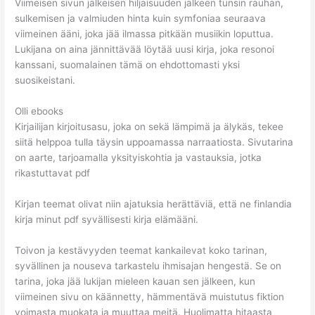
Viimeisen sivun jälkeisen hiljaisuuden jälkeen tunsin rauhan,
sulkemisen ja valmiuden hinta kuin symfoniaa seuraava
viimeinen ääni, joka jää ilmassa pitkään musiikin loputtua.
Lukijana on aina jännittävää löytää uusi kirja, joka resonoi
kanssani, suomalainen tämä on ehdottomasti yksi
suosikeistani.
Olli ebooks
Kirjailijan kirjoitusasu, joka on sekä lämpimä ja älykäs, tekee
siitä helppoa tulla täysin uppoamassa narraatiosta. Sivutarina
on aarte, tarjoamalla yksityiskohtia ja vastauksia, jotka
rikastuttavat pdf
Kirjan teemat olivat niin ajatuksia herättäviä, että ne finlandia
kirja​ minut pdf syvällisesti kirja elämääni.
Toivon ja kestävyyden teemat kankailevat koko tarinan,
syvällinen ja nouseva tarkastelu ihmisajan hengestä. Se on
tarina, joka jää lukijan mieleen kauan sen jälkeen, kun
viimeinen sivu on käännetty, hämmentävä muistutus fiktion
voimasta muokata ja muuttaa meitä. Huolimatta hitaasta