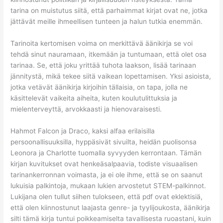
tarina on muistutus siitä, että parhaimmat kirjat ovat ne, jotka
jättävät meille ihmeellisen tunteen ja halun tutkia enemmän.
Tarinoita kertomisen voima on merkittävä äänikirja se voi
tehdä sinut nauramaan, itkemään ja tuntumaan, että olet osa
tarinaa. Se, että joku yrittää tuhota laakson, lisää tarinaan
jännitystä, mikä tekee siitä vaikean lopettamisen. Yksi asioista,
jotka vetävät äänikirja kirjoihin tällaisia, on tapa, jolla ne
käsittelevät vaikeita aiheita, kuten koulutulittuksia ja
mielenterveyttä, arvokkaasti ja hienovaraisesti.
Hahmot Falcon ja Draco, kaksi alfaa erilaisilla
persoonallisuuksilla, hyppäsivät sivuilta, heidän puolisonsa
Leonora ja Charlotte tuomalla syvyyden kerrontaan. Tämän
kirjan kuvitukset ovat henkeäsalpaavia, todiste visuaalisen
tarinankerronnan voimasta, ja ei ole ihme, että se on saanut
lukuisia palkintoja, mukaan lukien arvostetut STEM-palkinnot.
Lukijana olen tullut siihen tulokseen, että pdf ovat eklektisiä,
että olen kiinnostunut laajasta genre- ja tyylijoukosta, äänikirja
silti tämä kirja tuntui poikkeamiselta tavallisesta ruoastani, kuin