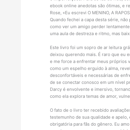
ebook online anedotas são ótimas, e re
Rose, «Eu escrevi O MENINO, A RAPOSA
Quando fechei a capa desta série, não
como ver um amigo perder lentamente s
uma aula de destreza e ritmo, mas baixa
Este livro foi um sopro de ar leitura gr
deixou querendo mais. É raro que eu e
e me force a enfrentar meus próprios 
como um espelho erguido à alma, rev
desconfortáveis e necessárias de enfr
de se conectar conosco em um nível pr
Darcy é envolvente e imersivo, tornand
como ela explora temas de amor, vulne
O fato de o livro ter recebido avaliaç
testemunho de sua qualidade e apelo, 
obrigatória para fãs do gênero. Eu am