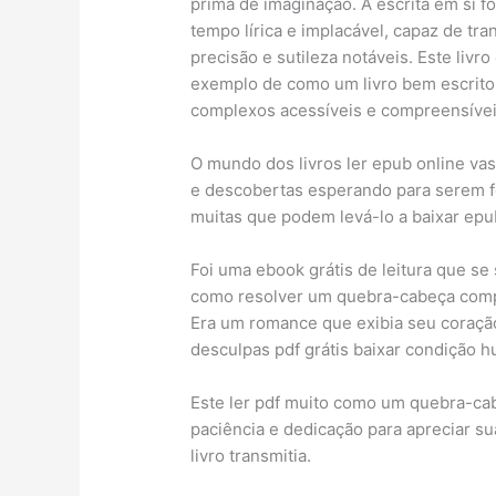
prima de imaginação. A escrita em si 
tempo lírica e implacável, capaz de t
precisão e sutileza notáveis. Este li
exemplo de como um livro bem escrito
complexos acessíveis e compreensívei
O mundo dos livros ler epub online vast
e descobertas esperando para serem feit
muitas que podem levá-lo a baixar ep
Foi uma ebook grátis de leitura que se
como resolver um quebra-cabeça compl
Era um romance que exibia seu coraçã
desculpas pdf grátis baixar condição h
Este ler pdf muito como um quebra-
paciência e dedicação para apreciar su
livro transmitia.