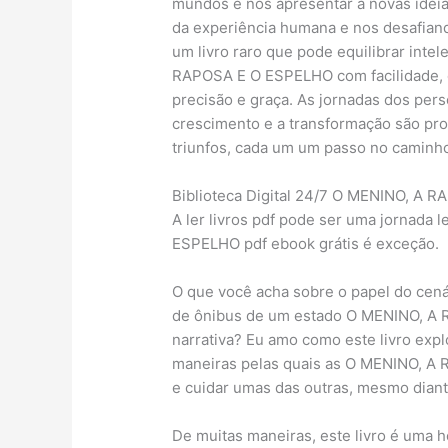
mundos e nos apresentar a novas idei
da experiência humana e nos desafiand
um livro raro que pode equilibrar int
RAPOSA E O ESPELHO com facilidade, c
precisão e graça. As jornadas dos pe
crescimento e a transformação são pro
triunfos, cada um um passo no caminho 
Biblioteca Digital 24/7 O MENINO, A
A ler livros pdf pode ser uma jornada
ESPELHO pdf ebook grátis é exceção.
O que você acha sobre o papel do cená
de ônibus de um estado O MENINO, A 
narrativa? Eu amo como este livro exp
maneiras pelas quais as O MENINO, A
e cuidar umas das outras, mesmo diant
De muitas maneiras, este livro é uma