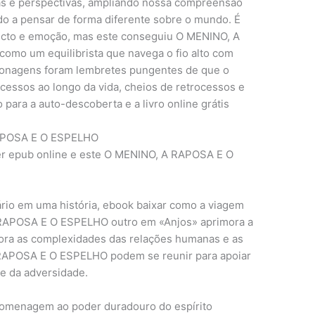
as e perspectivas, ampliando nossa compreensão
o a pensar de forma diferente sobre o mundo. É
electo e emoção, mas este conseguiu O MENINO, A
omo um equilibrista que navega o fio alto com
rsonagens foram lembretes pungentes de que o
cessos ao longo da vida, cheios de retrocessos e
para a auto-descoberta e a livro online grátis
 RAPOSA E O ESPELHO
 ler epub online e este O MENINO, A RAPOSA E O
rio em uma história, ebook baixar como a viagem
RAPOSA E O ESPELHO outro em «Anjos» aprimora a
lora as complexidades das relações humanas e as
 RAPOSA E O ESPELHO podem se reunir para apoiar
e da adversidade.
 homenagem ao poder duradouro do espírito