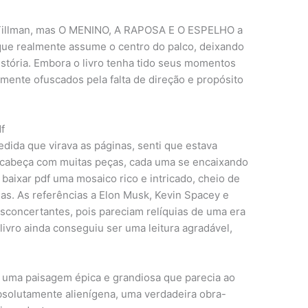
am Tillman, mas O MENINO, A RAPOSA E O ESPELHO a
que realmente assume o centro do palco, deixando
 história. Embora o livro tenha tido seus momentos
lmente ofuscados pela falta de direção e propósito
f
da que virava as páginas, senti que estava
cabeça com muitas peças, cada uma se encaixando
, baixar pdf uma mosaico rico e intricado, cheio de
as. As referências a Elon Musk, Kevin Spacey e
concertantes, pois pareciam relíquias de uma era
ivro ainda conseguiu ser uma leitura agradável,
 uma paisagem épica e grandiosa que parecia ao
bsolutamente alienígena, uma verdadeira obra-