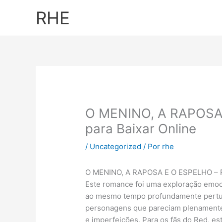
Ir
RHE
al
contenido
O MENINO, A RAPOSA E
para Baixar Online
/
Uncategorized
/ Por
rhe
O MENINO, A RAPOSA E O ESPELHO – Pe
Este romance foi uma exploração emoc
ao mesmo tempo profundamente pertu
personagens que pareciam plenamente r
e imperfeições. Para os fãs do Red, est