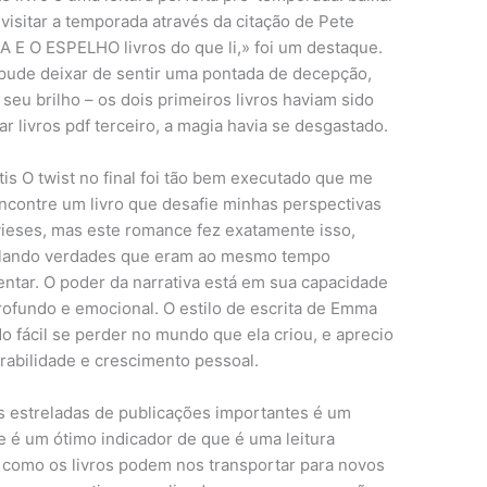
visitar a temporada através da citação de Pete
 E O ESPELHO livros do que li,» foi um destaque.
 pude deixar de sentir uma pontada de decepção,
eu brilho – os dois primeiros livros haviam sido
r livros pdf terceiro, a magia havia se desgastado.
átis O twist no final foi tão bem executado que me
ncontre um livro que desafie minhas perspectivas
vieses, mas este romance fez exatamente isso,
elando verdades que eram ao mesmo tempo
entar. O poder da narrativa está em sua capacidade
ofundo e emocional. O estilo de escrita de Emma
o fácil se perder no mundo que ela criou, e aprecio
rabilidade e crescimento pessoal.
ões estreladas de publicações importantes é um
e é um ótimo indicador de que é uma leitura
o como os livros podem nos transportar para novos