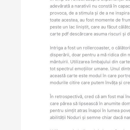
adevărată a narativii nu constă în capaci
provoca, de a stimula și de a ne inspir
toate acestea, au fost momente de frum
peste un lac liniștit, care au făcut călă
carte pdf descărcare asuma riscuri și d
Intriga a fost un rollercoaster, o călăt
disperării, doar pentru a mă ridica din
mântuirii. Utilizarea limbajului din car
tot spectrul emoțiilor umane. Unul dint
această carte este modul în care portret
modurile citire care putem învăța și cr
În retrospectivă, cred că am fost mai în
care părea să lipsească în anumite domen
pentru simțit atras înapoi în lumea poveșt
abilității Noduri și semne chiar dacă na