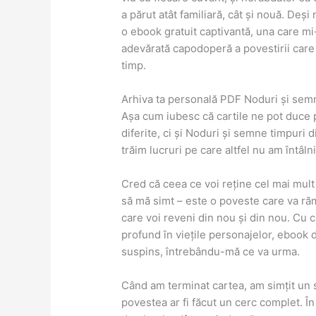
a părut atât familiară, cât și nouă. Deși 
o ebook gratuit captivantă, una care mi-
adevărată capodoperă a povestirii car
timp.
Arhiva ta personală PDF Noduri și sem
Așa cum iubesc că cartile ne pot duce p
diferite, ci și Noduri și semne timpuri di
trăim lucruri pe care altfel nu am întâlni
Cred că ceea ce voi reține cel mai mul
să mă simt – este o poveste care va ră
care voi reveni din nou și din nou. Cu 
profund în viețile personajelor, ebook d
suspins, întrebându-mă ce va urma.
Când am terminat cartea, am simțit un s
povestea ar fi făcut un cerc complet. Î