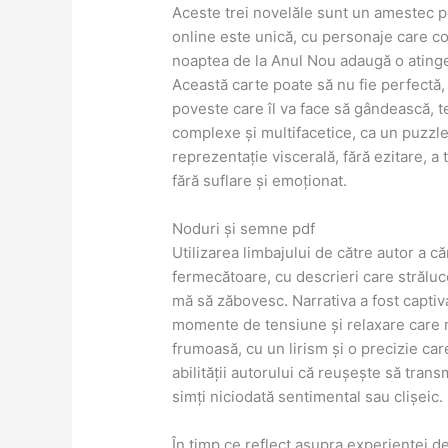
Aceste trei novelăle sunt un amestec p
online este unică, cu personaje care co
noaptea de la Anul Nou adaugă o atinge
Această carte poate să nu fie perfectă,
poveste care îl va face să gândească, 
complexe și multifacetice, ca un puzzle 
reprezentație viscerală, fără ezitare, a 
fără suflare și emoționat.
Noduri și semne pdf
Utilizarea limbajului de către autor a c
fermecătoare, cu descrieri care străluce
mă să zăbovesc. Narrativa a fost captiva
momente de tensiune și relaxare care 
frumoasă, cu un lirism și o precizie car
abilității autorului că reușește să tran
simți niciodată sentimental sau clișeic.
În timp ce reflect asupra experienței de