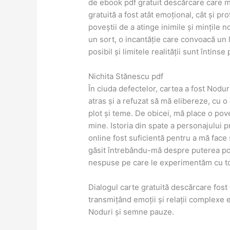
de ebook pdf gratuit descărcare care m
gratuită a fost atât emoțional, cât și p
poveștii de a atinge inimile și mințile n
un sort, o incantăție care convoacă un
posibil și limitele realității sunt întinse 
Nichita Stănescu pdf
În ciuda defectelor, cartea a fost Nodu
atras și a refuzat să mă elibereze, cu 
plot și teme. De obicei, mă place o po
mine. Istoria din spate a personajului pr
online fost suficientă pentru a mă fac
găsit întrebându-mă despre puterea poe
nespuse pe care le experimentăm cu toț
Dialogul carte gratuită descărcare fost o
transmițând emoții și relații complexe 
Noduri și semne pauze.