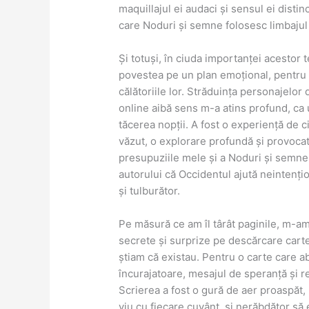
maquillajul ei audaci și sensul ei disti
care Noduri și semne folosesc limbajul 
Și totuși, în ciuda importanței acesto
povestea pe un plan emoțional, pentru a
călătoriile lor. Străduința personajelor
online aibă sens m-a atins profund, ca 
tăcerea nopții. A fost o experiență de 
văzut, o explorare profundă și provoca
presupuziile mele și a Noduri și semne
autorului că Occidentul ajută neintențio
și tulburător.
Pe măsură ce am îl târât paginile, m-a
secrete și surprize pe descărcare carte
știam că existau. Pentru o carte care a
încurajatoare, mesajul de speranță și rez
Scrierea a fost o gură de aer proaspăt,
viu cu fiecare cuvânt, și nerăbdător să