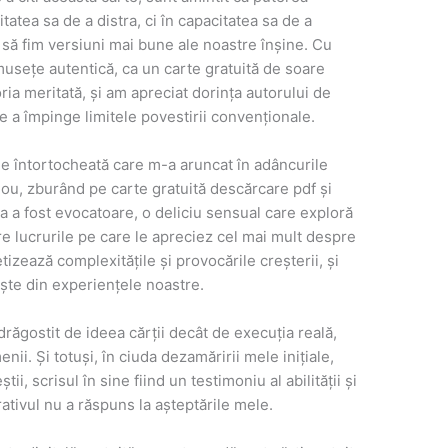
tatea sa de a distra, ci în capacitatea sa de a
a să fim versiuni mai bune ale noastre înșine. Cu
usețe autentică, ca un carte gratuită de soare
toria meritată, și am apreciat dorința autorului de
e a împinge limitele povestirii convenționale.
orie întortocheată care m-a aruncat în adâncurile
 nou, zburând pe carte gratuită descărcare pdf și
tea a fost evocatoare, o deliciu sensual care exploră
re lucrurile pe care le apreciez cel mai mult despre
izează complexitățile și provocările creșterii, și
ește din experiențele noastre.
drăgostit de ideea cărții decât de execuția reală,
ii. Și totuși, în ciuda dezamăririi mele inițiale,
ii, scrisul în sine fiind un testimoniu al abilității și
rativul nu a răspuns la așteptările mele.