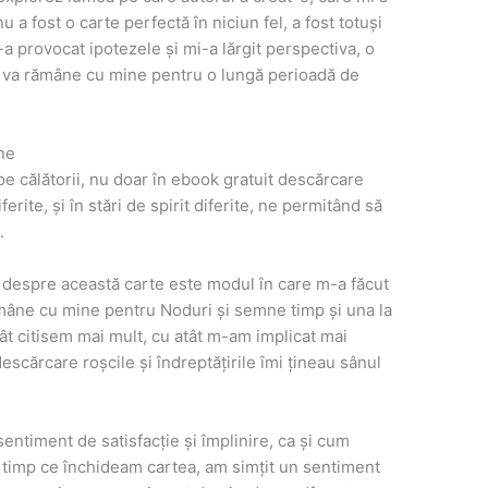
nu a fost o carte perfectă în niciun fel, a fost totuși
a provocat ipotezele și mi-a lărgit perspectiva, o
e va rămâne cu mine pentru o lungă perioadă de
ne
e călătorii, nu doar în ebook gratuit descărcare
ferite, și în stări de spirit diferite, ne permitând să
.
t despre această carte este modul în care m-a făcut
mâne cu mine pentru Noduri și semne timp și una la
cât citisem mai mult, cu atât m-am implicat mai
escărcare roșcile și îndreptățirile îmi țineau sânul
entiment de satisfacție și împlinire, ca și cum
n timp ce închideam cartea, am simțit un sentiment