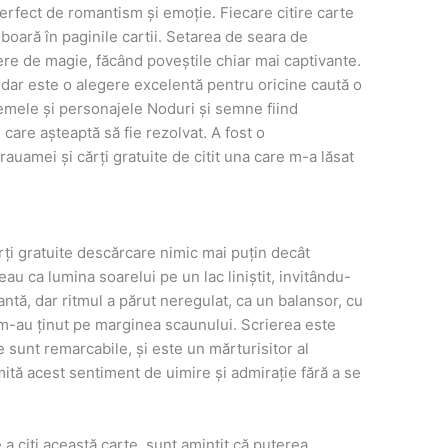
erfect de romantism și emoție. Fiecare citire carte
boară în paginile cartii. Setarea de seara de
re de magie, făcând poveștile chiar mai captivante.
 dar este o alegere excelentă pentru oricine caută o
temele și personajele Noduri și semne fiind
care așteaptă să fie rezolvat. A fost o
trauamei și cărți gratuite de citit una care m-a lăsat
ărți gratuite descărcare nimic mai puțin decât
au ca lumina soarelui pe un lac liniștit, invitându-
ntă, dar ritmul a părut neregulat, ca un balansor, cu
m-au ținut pe marginea scaunului. Scrierea este
e sunt remarcabile, și este un mărturisitor al
smită acest sentiment de uimire și admirație fără a se
 a citi această carte, sunt amintit că puterea