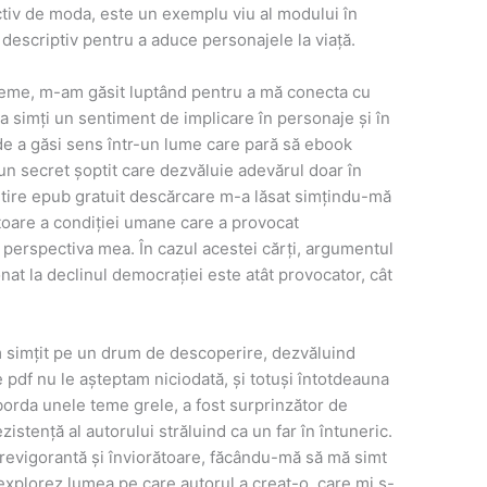
nctiv de moda, este un exemplu viu al modului în
descriptiv pentru a aduce personajele la viață.
r teme, m-am găsit luptând pentru a mă conecta cu
 simți un sentiment de implicare în personaje și în
 de a găsi sens într-un lume care pară să ebook
un secret șoptit care dezvăluie adevărul doar în
citire epub gratuit descărcare m-a lăsat simțindu-mă
toare a condiției umane care a provocat
 perspectiva mea. În cazul acestei cărți, argumentul
nat la declinul democrației este atât provocator, cât
m simțit pe un drum de descoperire, dezvăluind
 pdf nu le așteptam niciodată, și totuși întotdeauna
borda unele teme grele, a fost surprinzător de
istență al autorului străluind ca un far în întuneric.
 revigorantă și înviorătoare, făcându-mă să mă simt
 explorez lumea pe care autorul a creat-o, care mi s-