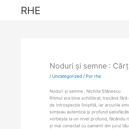
Ir
RHE
al
contenido
Noduri și semne : Cărț
/
Uncategorized
/ Por
rhe
Noduri și semne , Nichita Stănescu
Ritmul era bine echilibrat, trecând făr
de introspecție liniștită, iar arcurile 
simțeau autentice și profund satisfăcăto
vorbește la un nivel profund, făcându-te 
și mai conectat cu oamenii din jurul tă