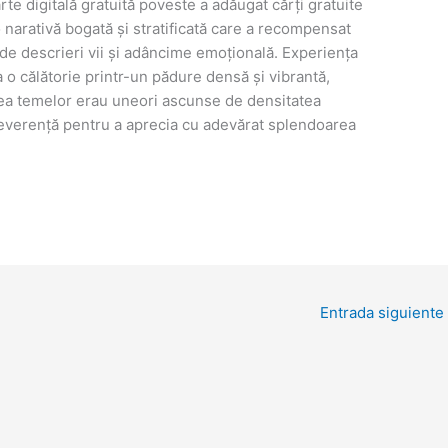
rte digitală gratuită poveste a adăugat cărți gratuite
o narativă bogată și stratificată care a recompensat
ie de descrieri vii și adâncime emoțională. Experiența
a o călătorie printr-un pădure densă și vibrantă,
ea temelor erau uneori ascunse de densitatea
severență pentru a aprecia cu adevărat splendoarea
Entrada siguiente