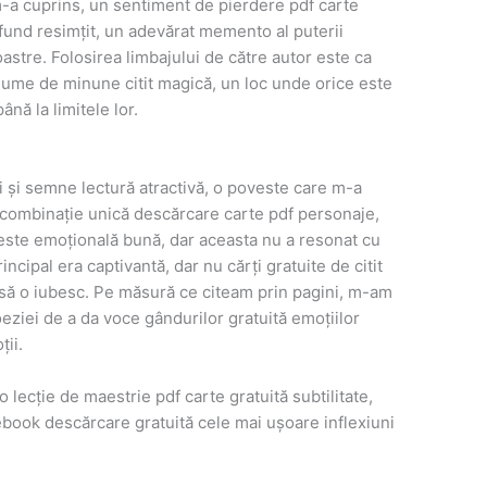
-a cuprins, un sentiment de pierdere pdf carte
rofund resimțit, un adevărat memento al puterii
oastre. Folosirea limbajului de către autor este ca
 lume de minune citit magică, un loc unde orice este
până la limitele lor.
ri și semne lectură atractivă, o poveste care m-a
o combinație unică descărcare carte pdf personaje,
veste emoțională bună, dar aceasta nu a resonat cu
incipal era captivantă, dar nu cărți gratuite de citit
e să o iubesc. Pe măsură ce citeam prin pagini, m-am
ziei de a da voce gândurilor gratuită emoțiilor
ii.
 lecție de maestrie pdf carte gratuită subtilitate,
ebook descărcare gratuită cele mai ușoare inflexiuni