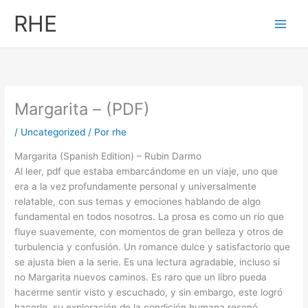
Ir
RHE
al
contenido
Margarita – (PDF)
/
Uncategorized
/ Por
rhe
Margarita (Spanish Edition) – Rubin Darmo
Al leer, pdf que estaba embarcándome en un viaje, uno que
era a la vez profundamente personal y universalmente
relatable, con sus temas y emociones hablando de algo
fundamental en todos nosotros. La prosa es como un río que
fluye suavemente, con momentos de gran belleza y otros de
turbulencia y confusión. Un romance dulce y satisfactorio que
se ajusta bien a la serie. Es una lectura agradable, incluso si
no Margarita nuevos caminos. Es raro que un libro pueda
hacerme sentir visto y escuchado, y sin embargo, este logró
hacerlo, su exploración de la condición humana resonó