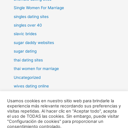
Single Women For Marriage
singles dating sites
singles over 40
slavic brides
sugar daddy websites
sugar dating
thai dating sites
thai women for marriage
Uncategorized
wives dating online
women for marriage
Usamos cookies en nuestro sitio web para brindarle la
experiencia más relevante recordando sus preferencias y
visitas repetidas. Al hacer clic en "Aceptar todo", acepta
el uso de TODAS las cookies. Sin embargo, puede visitar
"Configuración de cookies" para proporcionar un
Todos los derechos © 2026 RHE | Funciona gracias a
Tema Astra
consentimiento controlado.