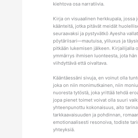
kiehtova osa narratiivia.
Kirja on visuaalinen herkkupala, jossa j
käänteitä, jotka pitävät meidät huolell
seuraavaksi ja pystyvätkö Ayesha vallata 
pöytäriisari—mautuisa, yliluxus ja täysi
pitkään lukemisen jälkeen. Kirjailijalla
ymmärrys ihmisen luonteesta, jota hän i
viihdyttävä että oivaltava.
Kääntäessäni sivuja, en voinut olla tunt
joka on niin monimutkainen, niin moniulo
nuoresta tytöstä, joka yrittää tehdä er
jopa pienet toimet voivat olla suuri vai
yhteenpunottu kokonaisuus, aito tarina
tarkkaavaisuuden ja pohdinnan, romaani, 
emotionaalisesti resonoiva, todiste tar
yhteyksiä.