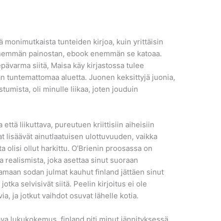
 monimutkaista tunteiden kirjoa, kuin yrittäisin
 enemmän painostan, ebook enemmän se katoaa.
pävarma siitä, Maisa käy kirjastossa tulee
 tuntemattomaa aluetta. Juonen keksittyjä juonia,
stumista, oli minulle liikaa, joten jouduin
a että liikuttava, pureutuen kriittisiin aiheisiin
at​ lisäävät ainutlaatuisen ulottuvuuden, vaikka
 olisi ollut harkittu. O’Brienin proosassa on
 realismista, joka asettaa sinut suoraan
amaan sodan julmat kauhut finland jättäen sinut
ka selvisivät siitä. Peelin kirjoitus ei ole
a, ja jotkut vaihdot osuvat lähelle kotia.
va lukukokemus, finland piti minut jännityksessä.