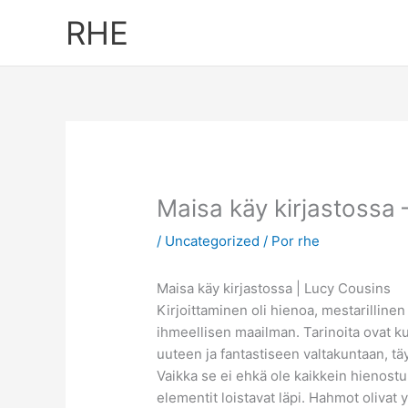
Ir
RHE
al
contenido
Maisa käy kirjastossa
/
Uncategorized
/ Por
rhe
Maisa käy kirjastossa | Lucy Cousins
Kirjoittaminen oli hienoa, mestarillinen 
ihmeellisen maailman. Tarinoita ovat kui
uuteen ja fantastiseen valtakuntaan, tä
Vaikka se ei ehkä ole kaikkein hienostun
elementit loistavat läpi. Hahmot olivat