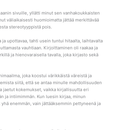
aanin sivuille, yllätti minut sen vanhakoukkaisten
ut väliaikaisesti huomioimatta jättää merkittävää
sta stereotyyppistä pois.
a upottavaa, tahti usein tuntui hitaalta, laihtavalta
uttamasta vauhtiaan. Kirjoittaminen oli raakaa ja
rkillä ja hienovaraisella tavalla, joka kirjasto sekä
nimaailma, joka koostui värikkäistä väreistä ja
emista siitä, että se antaa minulle mahdollisuuden
a jaetut kokemukset, vaikka kirjallisuutta eri
 ja intiimimmän. Kun luesin kirjaa, minun
vät yhä enemmän, vain jättääksemmin pettyneenä ja