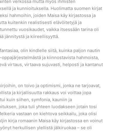
läinten verkossa mutta myös ihmisten
sellä ja kunnioituksella. Huolimatta suomen kirjat
ksi hahmoihin, joiden Maisa käy kirjastossa ja
tta kuitenkin realistisesti elävöitetyjä ja
n tunnettu vuosikaudet, vaikka itsessään tarina oli
 jännitystä ja kiireellisyyttä.
antasiaa, olin kindlelle siitä, kuinka paljon nautin
ka-oppajärjestelmästä ja kiinnostavista hahmoista,
lievä virtaus, virtaava sujuvasti, helposti ja kantanut
kirjoihin, on toivo ja optimismi, jonka ne tarjoavat,
ista ja kirjallisuutta rakkaus voi voittaa jopa
 kuin siihen, symfonia, kauniin ja
ituksen, joka tuli yhteen luodakseen jotain tosi
Melkeria vastaan on kiehtova seikkailu, joka olisi
ljin kirja romaanin Maisa käy kirjastossa en voinut
yönyt herkullisen ylellistä jälkiruokaa – se oli