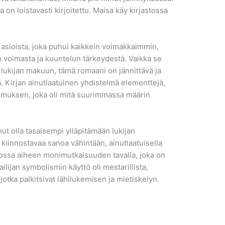
 on loistavasti kirjoitettu. Maisa käy kirjastossa
tä asioista, joka puhui kaikkein voimakkaimmin,
voimasta ja kuuntelun tärkeydestä. Vaikka se
 lukijan makuun, tämä romaani on jännittävä ja
 Kirjan ainutlaatuinen yhdistelmä elementtejä,
okemuksen, joka oli mitä suurimmassa määrin
nut olla tasaisempi ylläpitämään lukijan
 kiinnostavaa sanoa vähintään, ainutlaatuisella
stossa aiheen monimutkaisuuden tavalla, joka on
ailijan symbolismin käyttö oli mestarillista,
 jotka palkitsivat lähilukemisen ja mietiskelyn.