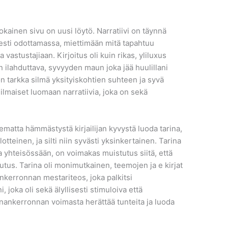
okainen sivu on uusi löytö. Narratiivi on täynnä
isesti odottamassa, miettimään mitä tapahtuu
vastustajiaan. Kirjoitus oli kuin rikas, yliluxus
n ilahduttava, syvyyden maun joka jää huulillani
 on tarkka silmä yksityiskohtien suhteen ja syvä
lmaiset luomaan narratiivia, joka on sekä
ematta hämmästystä kirjailijan kyvystä luoda tarina,
tteinen, ja silti niin syvästi yksinkertainen. Tarina
oa yhteisössään, on voimakas muistutus siitä, että
kutus. Tarina oli monimutkainen, teemojen ja e kirjat​
nkerronnan mestariteos, joka palkitsi
joka oli sekä älyllisesti stimuloiva että
inankerronnan voimasta herättää tunteita ja luoda