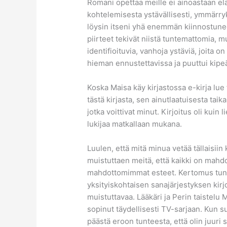
Romani opettaa meille ei ainoastaan e
kohtelemisesta ystävällisesti, ymmärryk
löysin itseni yhä enemmän kiinnostunee
piirteet tekivät niistä tuntemattomia, mu
identifioituvia, vanhoja ystäviä, joita o
hieman ennustettavissa ja puuttui kipeää
Koska Maisa käy kirjastossa e-kirja lue f
tästä kirjasta, sen ainutlaatuisesta tai
jotka voittivat minut. Kirjoitus oli kuin 
lukijaa matkallaan mukana.
Luulen, että mitä minua vetää tällaisiin 
muistuttaen meitä, että kaikki on mahdoll
mahdottomimmat esteet. Kertomus tuntui
yksityiskohtaisen sanajärjestyksen kirjo
muistuttavaa. Lääkäri ja Perin taistelu 
sopinut täydellisesti TV-sarjaan. Kun su
päästä eroon tunteesta, että olin juuri s