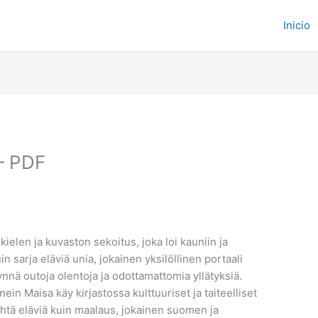
Inicio
 – PDF
kielen ja kuvaston sekoitus, joka loi kauniin ja
n sarja eläviä unia, jokainen yksilöllinen portaali
ynnä outoja olentoja ja odottamattomia yllätyksiä.
ein Maisa käy kirjastossa kulttuuriset ja taiteelliset
 yhtä eläviä kuin maalaus, jokainen suomen ja