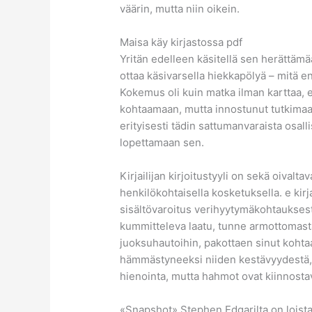
väärin, mutta niin oikein.
Maisa käy kirjastossa pdf
Yritän edelleen käsitellä sen herättämää
ottaa käsivarsella hiekkapölyä – mitä
Kokemus oli kuin matka ilman karttaa, e
kohtaamaan, mutta innostunut tutkimaan
erityisesti tädin sattumanvaraista osalli
lopettamaan sen.
Kirjailijan kirjoitustyyli on sekä oivaltav
henkilökohtaisella kosketuksella. e kirj
sisältövaroitus verihyytymäkohtauksesta
kummitteleva laatu, tunne armottomasta
juoksuhautoihin, pakottaen sinut kohta
hämmästyneeksi niiden kestävyydestä, jot
hienointa, mutta hahmot ovat kiinnostavi
«Snapshot» Stephen Edgarilta on loista