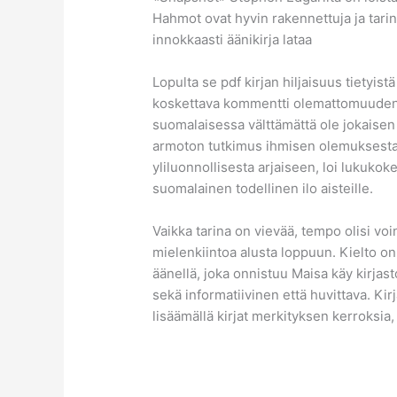
Hahmot ovat hyvin rakennettuja ja tarina
innokkaasti äänikirja lataa
Lopulta se pdf kirjan hiljaisuus tietyis
koskettava kommentti olemattomuuden 
suomalaisessa välttämättä ole jokaisen
armoton tutkimus ihmisen olemuksesta.
yliluonnollisesta arjaiseen, loi lukuk
suomalainen todellinen ilo aisteille.
Vaikka tarina on vievää, tempo olisi voi
mielenkiintoa alusta loppuun. Kielto on
äänellä, joka onnistuu Maisa käy kirja
sekä informatiivinen että huvittava. Kirj
lisäämällä kirjat merkityksen kerroksia,