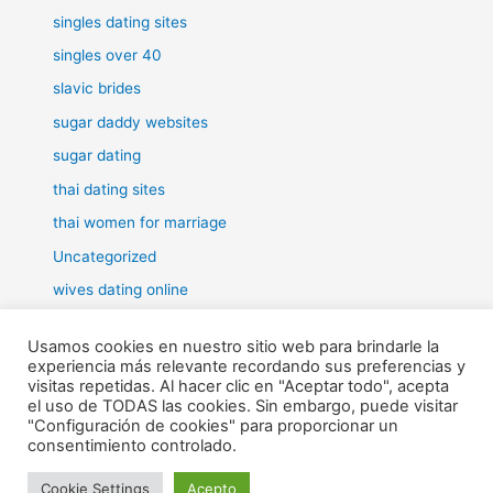
singles dating sites
singles over 40
slavic brides
sugar daddy websites
sugar dating
thai dating sites
thai women for marriage
Uncategorized
wives dating online
women for marriage
Usamos cookies en nuestro sitio web para brindarle la
experiencia más relevante recordando sus preferencias y
visitas repetidas. Al hacer clic en "Aceptar todo", acepta
el uso de TODAS las cookies. Sin embargo, puede visitar
"Configuración de cookies" para proporcionar un
Todos los derechos © 2026 RHE | Funciona gracias a
Tema Astra
consentimiento controlado.
para WordPress
Cookie Settings
Acepto