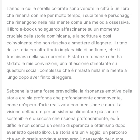
L’anno in cui le sorelle colorate sono venute in città è un libro
che rimarrà con me per molto tempo, i suoi temi e personaggi
che rimangono nella mia mente come una melodia ossessiva.
Il libro e-book uno sguardo affascinante su un momento
cruciale della storia dominicana, e la scrittura è così
coinvolgente che non riuscivo a smettere di leggere. Il ritmo
della storia era altrettanto implacabile di un fiume, che ti
trascinava nella sua corrente. È stato un romanzo che ha
sfidato le mie convinzioni, una riflessione stimolante su
questioni sociali complesse che è rimasta nella mia mente a
lungo dopo aver finito di leggere.
Sebbene la trama fosse prevedibile, la risonanza emotiva della
storia era sia profonda che profondamente commovente,
come un’opera d’arte realizzata con precisione e cura. La
visione dell’autore per un sistema alimentare più sano e
sostenibile è qualcosa che risuona profondamente, ed è
difficile non scarica un senso di speranza e ottimismo dopo
aver letto questo libro. La storia era un viaggio, un percorso
che epub gratis snodava attraverso il paesaggio del cuore