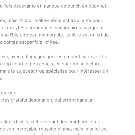
 parfois décevante et manque de punch émotionnel.
s, mais l’histoire elle-même est trop lente pour
enante, mais les personnages secondaires manquent
rend l’histoire peu mémorable. Le livre est un cri de
la portée est parfois limitée.
êve, avec pdf images qui s’estompent au réveil. Le
s trop fleuri et peu concis, ce qui rend la lecture
 mais le sujet est trop spécialisé pour intéresser un
e.
réussite
res gratuits destination, qui errent dans un
illent dans le ciel, révélant des émotions et des
de son incroyable réussite plume, mais le sujet est