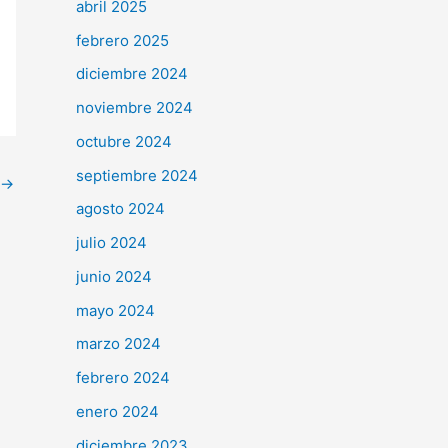
abril 2025
febrero 2025
diciembre 2024
noviembre 2024
octubre 2024
septiembre 2024
→
agosto 2024
julio 2024
junio 2024
mayo 2024
marzo 2024
febrero 2024
enero 2024
diciembre 2023