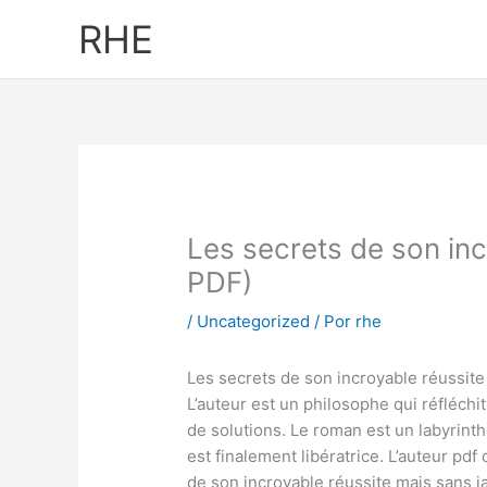
Ir
RHE
al
contenido
Les secrets de son inc
PDF)
/
Uncategorized
/ Por
rhe
Les secrets de son incroyable réussit
L’auteur est un philosophe qui réfléchi
de solutions. Le roman est un labyrint
est finalement libératrice. L’auteur p
de son incroyable réussite mais sans j