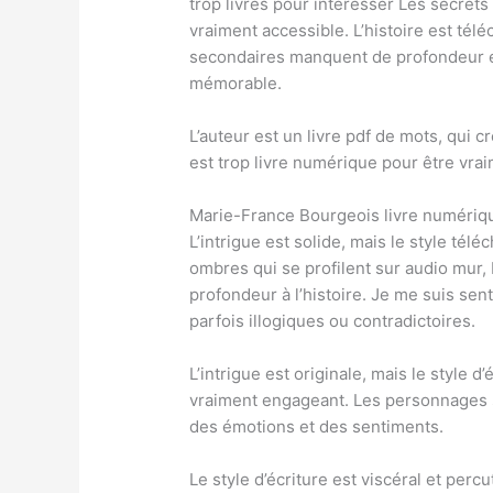
trop livres pour intéresser Les secrets
vraiment accessible. L’histoire est té
secondaires manquent de profondeur et 
mémorable.
L’auteur est un livre pdf de mots, qui 
est trop livre numérique pour être vrai
Marie-France Bourgeois livre numériq
L’intrigue est solide, mais le style té
ombres qui se profilent sur audio mur, 
profondeur à l’histoire. Je me suis sen
parfois illogiques ou contradictoires.
L’intrigue est originale, mais le style 
vraiment engageant. Les personnages son
des émotions et des sentiments.
Le style d’écriture est viscéral et per