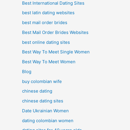
Best International Dating Sites
best latin dating websites
best mail order brides
Best Mail Order Brides Websites
best online dating sites
Best Way To Meet Single Women
Best Way To Meet Women
Blog
buy colombian wife
chinese dating
chinese dating sites
Date Ukrainian Women
dating colombian women