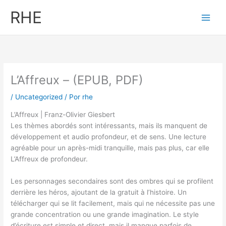
Ir
RHE
al
contenido
L’Affreux – (EPUB, PDF)
/
Uncategorized
/ Por
rhe
L’Affreux | Franz-Olivier Giesbert
Les thèmes abordés sont intéressants, mais ils manquent de
développement et audio profondeur, et de sens. Une lecture
agréable pour un après-midi tranquille, mais pas plus, car elle
L’Affreux de profondeur.
Les personnages secondaires sont des ombres qui se profilent
derrière les héros, ajoutant de la gratuit à l’histoire. Un
télécharger qui se lit facilement, mais qui ne nécessite pas une
grande concentration ou une grande imagination. Le style
d’écriture est simple et direct, mais il manque parfois de