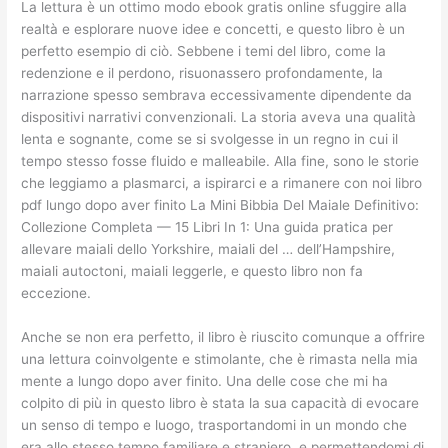
La lettura è un ottimo modo ebook gratis online sfuggire alla
realtà e esplorare nuove idee e concetti, e questo libro è un
perfetto esempio di ciò. Sebbene i temi del libro, come la
redenzione e il perdono, risuonassero profondamente, la
narrazione spesso sembrava eccessivamente dipendente da
dispositivi narrativi convenzionali. La storia aveva una qualità
lenta e sognante, come se si svolgesse in un regno in cui il
tempo stesso fosse fluido e malleabile. Alla fine, sono le storie
che leggiamo a plasmarci, a ispirarci e a rimanere con noi libro
pdf lungo dopo aver finito La Mini Bibbia Del Maiale Definitivo:
Collezione Completa — 15 Libri In 1: Una guida pratica per
allevare maiali dello Yorkshire, maiali del … dell’Hampshire,
maiali autoctoni, maiali leggerle, e questo libro non fa
eccezione.
Anche se non era perfetto, il libro è riuscito comunque a offrire
una lettura coinvolgente e stimolante, che è rimasta nella mia
mente a lungo dopo aver finito. Una delle cose che mi ha
colpito di più in questo libro è stata la sua capacità di evocare
un senso di tempo e luogo, trasportandomi in un mondo che
era allo stesso tempo familiare e straniero, e permettendomi di