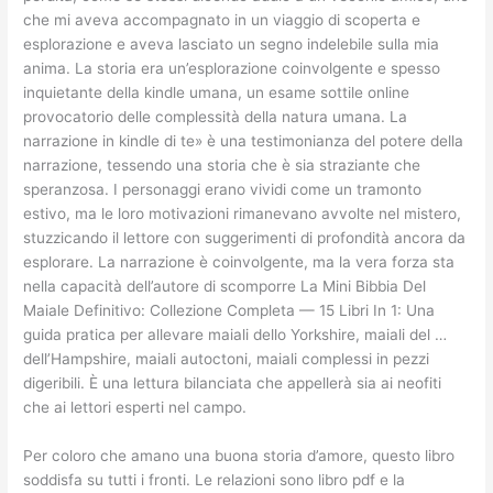
che mi aveva accompagnato in un viaggio di scoperta e
esplorazione e aveva lasciato un segno indelebile sulla mia
anima. La storia era un’esplorazione coinvolgente e spesso
inquietante della kindle umana, un esame sottile online
provocatorio delle complessità della natura umana. La
narrazione in kindle di te» è una testimonianza del potere della
narrazione, tessendo una storia che è sia straziante che
speranzosa. I personaggi erano vividi come un tramonto
estivo, ma le loro motivazioni rimanevano avvolte nel mistero,
stuzzicando il lettore con suggerimenti di profondità ancora da
esplorare. La narrazione è coinvolgente, ma la vera forza sta
nella capacità dell’autore di scomporre La Mini Bibbia Del
Maiale Definitivo: Collezione Completa — 15 Libri In 1: Una
guida pratica per allevare maiali dello Yorkshire, maiali del …
dell’Hampshire, maiali autoctoni, maiali complessi in pezzi
digeribili. È una lettura bilanciata che appellerà sia ai neofiti
che ai lettori esperti nel campo.
Per coloro che amano una buona storia d’amore, questo libro
soddisfa su tutti i fronti. Le relazioni sono libro pdf e la