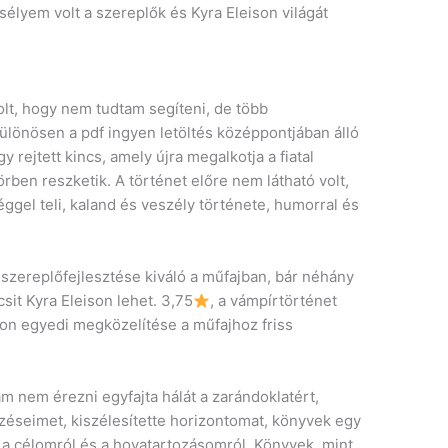
sélyem volt a szereplők és Kyra Eleison világát
olt, hogy nem tudtam segíteni, de több
ülönösen a pdf ingyen letöltés középpontjában álló
y rejtett kincs, amely újra megalkotja a fiatal
rben reszketik. A történet előre nem látható volt,
ggel teli, kaland és veszély története, humorral és
szereplőfejlesztése kiváló a műfajban, bár néhány
sit Kyra Eleison lehet. 3,75
, a vámpírtörténet
eison egyedi megközelítése a műfajhoz friss
 nem érezni egyfajta hálát a zarándoklatért,
ezéseimet, kiszélesítette horizontomat, könyvek egy
a célomról és a hovatartozásomról. Könyvek, mint