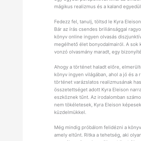
mágikus realizmus és a kaland egyedül
Fedezz fel, tanulj, töltsd le Kyra Eleiso
Bár az írás csendes briliánsággal rag
könyv online ingyen olvasás diszjunktí
megélhető élet bonyodalmairól. A sok k
vonzó olvasmány maradt, egy bizonyít
Ahogy a történet haladt előre, elmerül
könyv ingyen világában, ahol a jó és a
történet varázslatos realizmusának has
összetettséget adott Kyra Eleison nar
eszköznek tűnt. Az irodalomban számos
nem tökéletesek, Kyra Eleison képesek
küzdelmükkel.
Még mindig próbálom felidézni a könyv 
amely eltűnt. Ritka a tehetség, aki olya