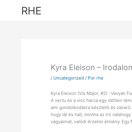
Ir
RHE
al
contenido
Kyra Eleison – Irodalo
/
Uncategorized
/ Por
rhe
Kyra Eleison (Vis Major, #2) : Vavyan F
A vertu és a vicc harca egy időtlen t
ami gondolkodásra késztető és zavaró. 
hogy lát és hall, mintha az író valaho
vágyaimat, valódi érzelmi élmény. Egy 