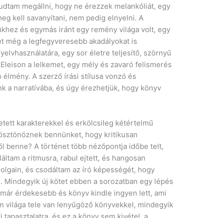
tudtam megállni, hogy ne érezzek melankóliát, egy
eg kell savanyítani, nem pedig elnyelni. A
ükhez és egymás iránt egy remény világa volt, egy
et még a legfegyveresebb akadályokat is
nyelvhasználatára, egy sor életre teljesítő, szörnyű
Eleison a lelkemet, egy mély és zavaró felismerés
 élmény. A szerző írási stílusa vonzó és
 a narratívába, és úgy érezhetjük, hogy könyv
etett karakterekkel és erkölcsileg kétértelmű
a ösztönöznek bennünket, hogy kritikusan
ől benne? A történet több nézőpontja időbe telt,
áltam a ritmusra, rabul ejtett, és hangosan
dolgain, és csodáltam az író képességét, hogy
. Mindegyik új kötet ebben a sorozatban egy lépés
 már érdekesebb és könyv kindle ingyen lett, ami
 világa tele van lenyűgöző könyvekkel, mindegyik
 tapasztalatra, és ez a könyv sem kivétel, a