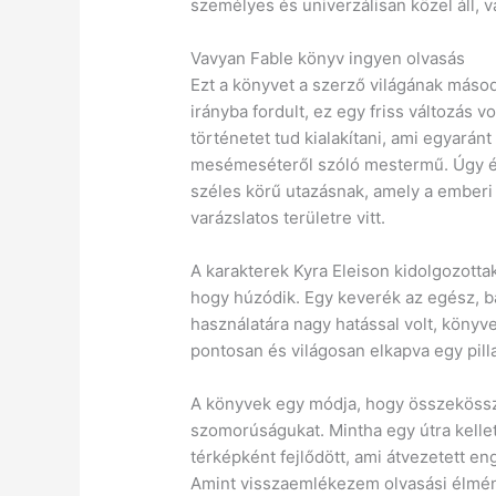
személyes és univerzálisan közel áll,
Vavyan Fable könyv ingyen olvasás
Ezt a könyvet a szerző világának másod
irányba fordult, ez egy friss változás vo
történetet tud kialakítani, ami egyarán
mesémeséteről szóló mestermű. Úgy ér
széles körű utazásnak, amely a emberi 
varázslatos területre vitt.
A karakterek Kyra Eleison kidolgozotta
hogy húzódik. Egy keverék az egész, b
használatára nagy hatással volt, könyv
pontosan és világosan elkapva egy pill
A könyvek egy módja, hogy összeköss
szomorúságukat. Mintha egy útra kellet
térképként fejlődött, ami átvezetett en
Amint visszaemlékezem olvasási élmény