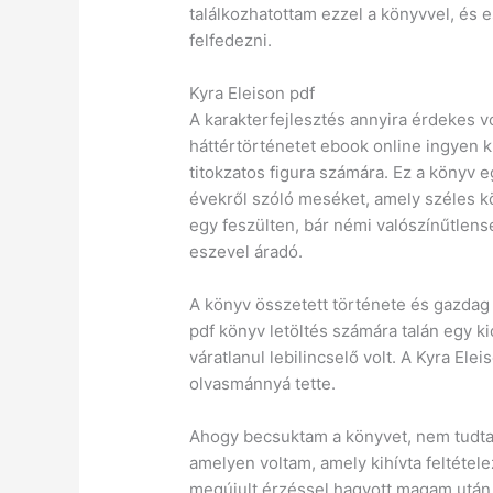
találkozhatottam ezzel a könyvvel, és e
felfedezni.
Kyra Eleison pdf
A karakterfejlesztés annyira érdekes v
háttértörténetet ebook online ingyen k
titokzatos figura számára. Ez a könyv eg
évekről szóló meséket, amely széles kö
egy feszülten, bár némi valószínűtlensé
eszevel áradó.
A könyv összetett története és gazdag 
pdf könyv letöltés számára talán egy kic
váratlanul lebilincselő volt. A Kyra El
olvasmánnyá tette.
Ahogy becsuktam a könyvet, nem tudtam
amelyen voltam, amely kihívta feltétel
megújult érzéssel hagyott magam után 