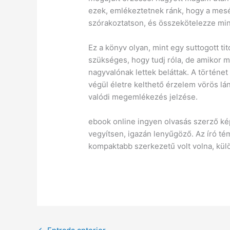
ezek, emlékeztetnek ránk, hogy a mesél
szórakoztatson, és összekötelezze min
Ez a könyv olyan, mint egy suttogott ti
szükséges, hogy tudj róla, de amikor 
nagyvalónak lettek beláttak. A történet
végül életre kelthető érzelem vörös lá
valódi megemlékezés jelzése.
ebook online ingyen olvasás szerző ké
vegyítsen, igazán lenyűgöző. Az író té
kompaktabb szerkezetű volt volna, kü