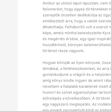
Amikor az utolsó lapot lapoztam, nem 
felismerést, hogy egyes történeteket m
szereplők önzetlen dedikációja az ügy
emlékeztető arra, hogy a valódi szeret
áthatolhatja. Felháborító volt a szerző 
képe, amely mintha belevésztette Kyra 
és megértés érzése, egy igazi inspiráló
hozzáférhető, könnyen belemerülhetünk
történet része vagyunk.
Hogyan kihívják az ilyen könyvek, össz
témákkal, a feltételezéseinket, és arr
gondolkodjunk a világról és a helyünkr
amíg könyv kindle ingyen de amint rátal
nevettem a fiatalabb karakterek viselt 
humort és szívet egyensúlyban tartson
előrelépés a következőben. A történet
egy nagyszerű meglepetés. Az irodalom
egy egyedi perspektívát kínál az emberi