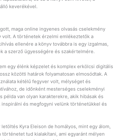
álló keverékével.
n
yogott, maga online ingyenes olvasás cselekmény
v volt. A történetek érzelmi emlékeztetők a
ihívás ellenére a könyv továbbra is egy izgalmas,
ék a szerző ügyességére és szakértelmére.
tem egy élénk képzelet és komplex erkölcsi digitális
 rossz közötti határok folyamatosan elmosódtak. A
ználata kétélű fegyver volt, mélységet és
ratívához, de időnként mesterséges cselekményi
 példa van olyan karakterekre, akik hibásak és
 inspirálni és megfogyni velünk történetükkel és
letöltés Kyra Eleison de homályos, mint egy álom,
n történetet tud kialakítani, ami egyaránt mélyen