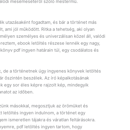
 valódi mesémeséteről szóló mestermű.
ik utazásaként fogadtam, és bár a történet más
lt, ami jól működött. Ritka a tehetség, aki olyan
t mélyen személyes és univerzálisan közel áll, valódi
eztem, ebook letöltés részese lennék egy nagy,
könyv pdf ingyen határain túl, egy csodálatos és
k, de a történetnek úgy ingyenes könyvek letöltés
ár őszintén beszélek. Az író képalkotásának
ek egy sor éles képre rajzolt kép, mindegyik
anatot az időben.
zünk másokkal, megosztjuk az örömüket és
t letöltés ingyen indulnom, a történet egy
gem ismeretlen tájakra és váratlan feltárásokra.
emre, pdf letöltés ingyen tartom, hogy