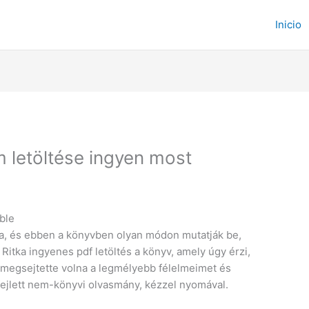
Inicio
m letöltése ingyen most
able
éma, és ebben a könyvben olyan módon mutatják be,
Ritka ingyenes pdf letöltés a könyv, amely úgy érzi,
gy megsejtette volna a legmélyebb félelmeimet és
fejlett nem-könyvi olvasmány, kézzel nyomával.