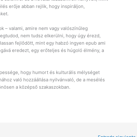
és erője abban rejlik, hogy inspiráljon,
ket.
tok – valami, amire nem vagy valószínűleg
megtudod, nem tudsz elkerülni, hogy úgy érezd,
 lassan fejlődött, mint egy habzó ingyen epub ami
ngává eredezt, egy erőteljes és húgoló élmény, a
pessége, hogy humort és kulturális mélységet
mához való hozzáállása nyilvánvaló, de a mesélés
lönösen a középső szakaszokban.