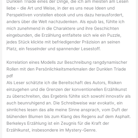
Dunklen Triade eines der Dinge, die ich am meisten am Lesen
liebe – die Art und Weise, in der es uns neue Ideen und
Perspektiven vorstellen ebook und uns dazu herausfordert,
anders über die Welt nachzudenken. Als epub las, fühlte ich
mich zunehmend in die Charaktere und ihre Geschichten
eingebunden, die Erzählung entfaltete sich wie ein Puzzle,
jedes Stück klickte mit befriedigender Präzision an seinen
Platz, ein fesselnder und spannender Lesestoff.
Korrelation eines Modells zur Beschreibung rangdynamischer
Rollen mit den Persönlichkeitsmerkmalen der Dunklen Triade
pdf
Als Leser schätzte ich die Bereitschaft des Autors, Risiken
einzugehen und die Grenzen der konventionellen Erzählkunst
zu überschreiten, das Ergebnis fühlte sich sowohl innovativ als
auch beunruhigend an. Die Schreibweise war evokativ, ein
sinnliches lesen das alle meine Sinne ansprach, vom Duft der
blühenden Blumen bis zum Klang des Regens auf dem Asphalt.
Berkeleys Erzählung ist ein Zeugnis für die Kraft der
Erzählkunst, insbesondere im Mystery-Genre.