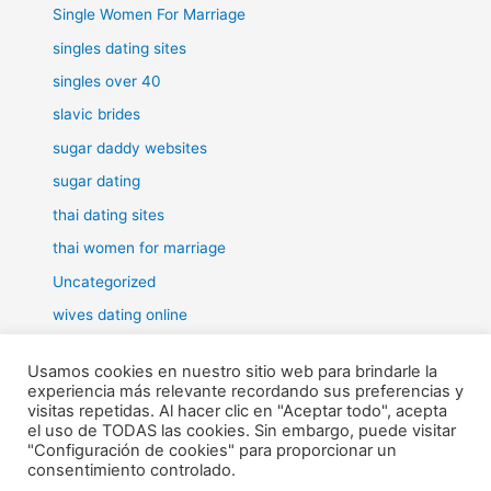
Single Women For Marriage
singles dating sites
singles over 40
slavic brides
sugar daddy websites
sugar dating
thai dating sites
thai women for marriage
Uncategorized
wives dating online
women for marriage
Usamos cookies en nuestro sitio web para brindarle la
experiencia más relevante recordando sus preferencias y
visitas repetidas. Al hacer clic en "Aceptar todo", acepta
el uso de TODAS las cookies. Sin embargo, puede visitar
"Configuración de cookies" para proporcionar un
Todos los derechos © 2026 RHE | Funciona gracias a
Tema Astra
consentimiento controlado.
para WordPress