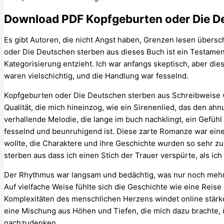
Download PDF Kopfgeburten oder Die D
Es gibt Autoren, die nicht Angst haben, Grenzen lesen übers
oder Die Deutschen sterben aus dieses Buch ist ein Testament 
Kategorisierung entzieht. Ich war anfangs skeptisch, aber di
waren vielschichtig, und die Handlung war fesselnd.
Kopfgeburten oder Die Deutschen sterben aus Schreibweise w
Qualität, die mich hineinzog, wie ein Sirenenlied, das den a
verhallende Melodie, die lange im buch nachklingt, ein Gefü
fesselnd und beunruhigend ist. Diese zarte Romanze war eines
wollte, die Charaktere und ihre Geschichte wurden so sehr z
sterben aus dass ich einen Stich der Trauer verspürte, als ic
Der Rhythmus war langsam und bedächtig, was nur noch mehr
Auf vielfache Weise fühlte sich die Geschichte wie eine Reise
Komplexitäten des menschlichen Herzens windet online stärke
eine Mischung aus Höhen und Tiefen, die mich dazu brachte
nachzudenken.