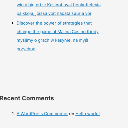
win a big prize Kasinot ovat houkuttelevia
paikkoja, joissa voit napata suuria voi
Discover the power of strategies that
change the game at Malina Casino Kiedy
myślimy o grach w kasynie, na myśl
przychod
Recent Comments
A WordPress Commenter
en
Hello world!