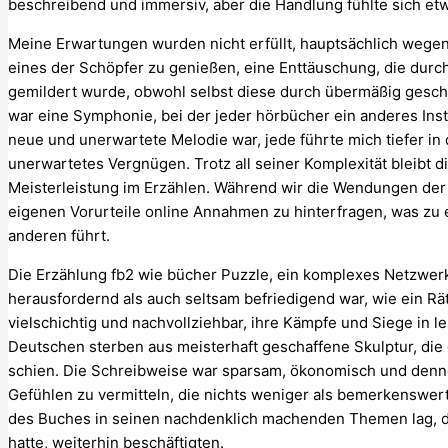
beschreibend und immersiv, aber die Handlung fühlte sich et
Meine Erwartungen wurden nicht erfüllt, hauptsächlich wegen
eines der Schöpfer zu genießen, eine Enttäuschung, die du
gemildert wurde, obwohl selbst diese durch übermäßig gesch
war eine Symphonie, bei der jeder hörbücher ein anderes Ins
neue und unerwartete Melodie war, jede führte mich tiefer in
unerwartetes Vergnügen. Trotz all seiner Komplexität bleibt
Meisterleistung im Erzählen. Während wir die Wendungen der
eigenen Vorurteile online Annahmen zu hinterfragen, was zu 
anderen führt.
Die Erzählung fb2 wie bücher Puzzle, ein komplexes Netzwer
herausfordernd als auch seltsam befriedigend war, wie ein Rä
vielschichtig und nachvollziehbar, ihre Kämpfe und Siege in l
Deutschen sterben aus meisterhaft geschaffene Skulptur, di
schien. Die Schreibweise war sparsam, ökonomisch und denno
Gefühlen zu vermitteln, die nichts weniger als bemerkenswert
des Buches in seinen nachdenklich machenden Themen lag, d
hatte, weiterhin beschäftigten.