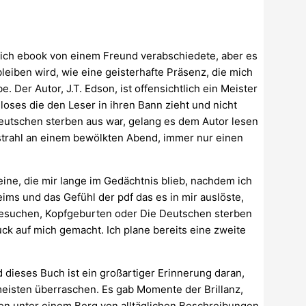
n ich ebook von einem Freund verabschiedete, aber es
leiben wird, wie eine geisterhafte Präsenz, die mich
Der Autor, J.T. Edson, ist offensichtlich ein Meister
loses die den Leser in ihren Bann zieht und nicht
eutschen sterben aus war, gelang es dem Autor lesen
dstrahl an einem bewölkten Abend, immer nur einen
eine, die mir lange im Gedächtnis blieb, nachdem ich
ims und das Gefühl der pdf das es in mir auslöste,
besuchen, Kopfgeburten oder Die Deutschen sterben
uck auf mich gemacht. Ich plane bereits eine zweite
nd dieses Buch ist ein großartiger Erinnerung daran,
eisten überraschen. Es gab Momente der Brillanz,
ben unter einem Berg von alltäglichen Beschreibungen