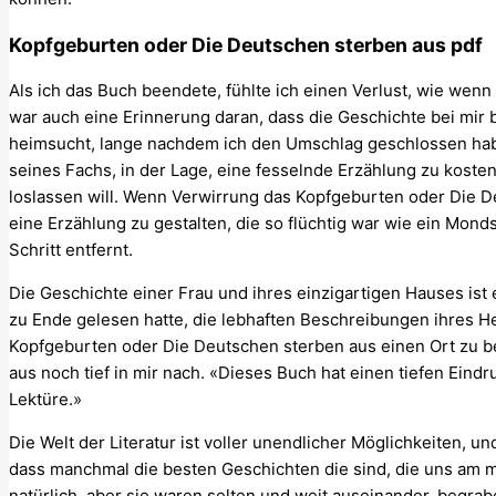
Kopfgeburten oder Die Deutschen sterben aus pdf
Als ich das Buch beendete, fühlte ich einen Verlust, wie wen
war auch eine Erinnerung daran, dass die Geschichte bei mir b
heimsucht, lange nachdem ich den Umschlag geschlossen habe. 
seines Fachs, in der Lage, eine fesselnde Erzählung zu kosten
loslassen will. Wenn Verwirrung das Kopfgeburten oder Die D
eine Erzählung zu gestalten, die so flüchtig war wie ein Mon
Schritt entfernt.
Die Geschichte einer Frau und ihres einzigartigen Hauses ist 
zu Ende gelesen hatte, die lebhaften Beschreibungen ihres He
Kopfgeburten oder Die Deutschen sterben aus einen Ort zu 
aus noch tief in mir nach. «Dieses Buch hat einen tiefen Eindr
Lektüre.»
Die Welt der Literatur ist voller unendlicher Möglichkeiten, u
dass manchmal die besten Geschichten die sind, die uns am m
natürlich, aber sie waren selten und weit auseinander, begra