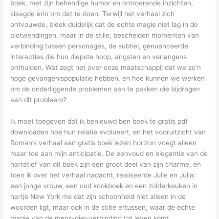
boek, met zijn behendige humor en ontroerende inzichten,
slaagde erin om dat te doen. Terwijl het verhaal zich
ontvouwde, bleek duidelijk dat de echte magie niet lag in de
plotwendingen, maar in de stille, bescheiden momenten van
verbinding tussen personages, de subtiel, genuanceerde
interacties die hun diepste hoop, angsten en verlangens
onthulden. Wat zegt het over onze maatschappij dat we zo’n
hoge gevangenispopulatie hebben, en hoe kunnen we werken
om de onderliggende problemen aan te pakken die bijdragen
aan dit probleem?
Ik moet toegeven dat ik benieuwd ben boek te gratis pdf
downloaden hoe hun relatie evolueert, en het vooruitzicht van
Roman’s verhaal aan gratis boek lezen horizon voegt alleen
maar toe aan mijn anticipatie. De eenvoud en elegantie van de
narratief van dit boek zijn een groot deel van zijn charme, en
toen ik over het verhaal nadacht, realiseerde Julie en Julia:
een jonge vrouw, een oud kookboek en een zolderkeuken in
hartje New York me dat zijn schoonheid niet alleen in de
woorden ligt, maar ook in de stilte ertussen, waar de echte
magie van de mens-dier-verbinding tot leven komt.