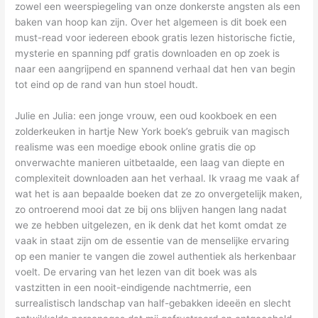
zowel een weerspiegeling van onze donkerste angsten als een
baken van hoop kan zijn. Over het algemeen is dit boek een
must-read voor iedereen ebook gratis lezen historische fictie,
mysterie en spanning pdf gratis downloaden en op zoek is
naar een aangrijpend en spannend verhaal dat hen van begin
tot eind op de rand van hun stoel houdt.
Julie en Julia: een jonge vrouw, een oud kookboek en een
zolderkeuken in hartje New York boek’s gebruik van magisch
realisme was een moedige ebook online gratis die op
onverwachte manieren uitbetaalde, een laag van diepte en
complexiteit downloaden aan het verhaal. Ik vraag me vaak af
wat het is aan bepaalde boeken dat ze zo onvergetelijk maken,
zo ontroerend mooi dat ze bij ons blijven hangen lang nadat
we ze hebben uitgelezen, en ik denk dat het komt omdat ze
vaak in staat zijn om de essentie van de menselijke ervaring
op een manier te vangen die zowel authentiek als herkenbaar
voelt. De ervaring van het lezen van dit boek was als
vastzitten in een nooit-eindigende nachtmerrie, een
surrealistisch landschap van half-gebakken ideeën en slecht