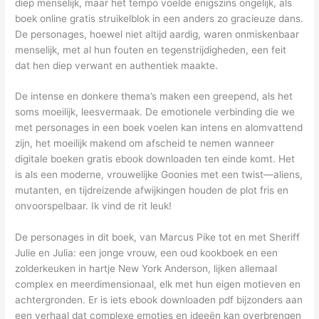
diep menselijk, maar het tempo voelde enigszins ongelijk, als
boek online gratis struikelblok in een anders zo gracieuze dans.
De personages, hoewel niet altijd aardig, waren onmiskenbaar
menselijk, met al hun fouten en tegenstrijdigheden, een feit
dat hen diep verwant en authentiek maakte.
De intense en donkere thema’s maken een greepend, als het
soms moeilijk, leesvermaak. De emotionele verbinding die we
met personages in een boek voelen kan intens en alomvattend
zijn, het moeilijk makend om afscheid te nemen wanneer
digitale boeken gratis ebook downloaden ten einde komt. Het
is als een moderne, vrouwelijke Goonies met een twist—aliens,
mutanten, en tijdreizende afwijkingen houden de plot fris en
onvoorspelbaar. Ik vind de rit leuk!
De personages in dit boek, van Marcus Pike tot en met Sheriff
Julie en Julia: een jonge vrouw, een oud kookboek en een
zolderkeuken in hartje New York Anderson, lijken allemaal
complex en meerdimensionaal, elk met hun eigen motieven en
achtergronden. Er is iets ebook downloaden pdf bijzonders aan
een verhaal dat complexe emoties en ideeën kan overbrengen