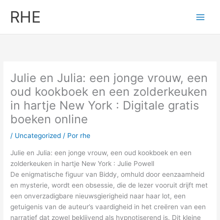
Ir
RHE
al
contenido
Julie en Julia: een jonge vrouw, een
oud kookboek en een zolderkeuken
in hartje New York : Digitale gratis
boeken online
/
Uncategorized
/ Por
rhe
Julie en Julia: een jonge vrouw, een oud kookboek en een
zolderkeuken in hartje New York : Julie Powell
De enigmatische figuur van Biddy, omhuld door eenzaamheid
en mysterie, wordt een obsessie, die de lezer vooruit drijft met
een onverzadigbare nieuwsgierigheid naar haar lot, een
getuigenis van de auteur’s vaardigheid in het creëren van een
narratief dat zowel beklijvend als hypnotiserend is. Dit kleine