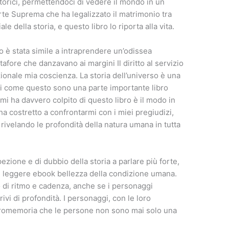
storici, permettendoci di vedere il mondo in un
rte Suprema che ha legalizzato il matrimonio tra
e della storia, e questo libro lo riporta alla vita.
 è stata simile a intraprendere un’odissea
afore che danzavano ai margini Il diritto al servizio
onale mia coscienza. La storia dell’universo è una
ibri come questo sono una parte importante libro
mi ha davvero colpito di questo libro è il modo in
ha costretto a confrontarmi con i miei pregiudizi,
rivelando le profondità della natura umana in tutta
pezione e di dubbio della storia a parlare più forte,
e leggere ebook bellezza della condizione umana.
o di ritmo e cadenza, anche se i personaggi
vi di profondità. I personaggi, con le loro
promemoria che le persone non sono mai solo una