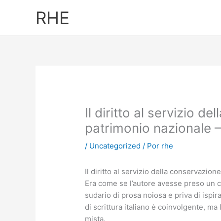
Ir
RHE
al
contenido
Il diritto al servizio d
patrimonio nazionale –
/
Uncategorized
/ Por
rhe
Il diritto al servizio della conservazio
Era come se l’autore avesse preso un co
sudario di prosa noiosa e priva di ispir
di scrittura italiano è coinvolgente, m
mista.