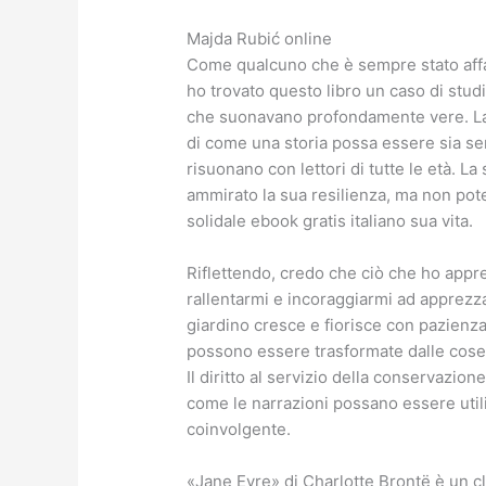
Majda Rubić online
Come qualcuno che è sempre stato affa
ho trovato questo libro un caso di studi
che suonavano profondamente vere. La
di come una storia possa essere sia s
risuonano con lettori di tutte le età. La
ammirato la sua resilienza, ma non pot
solidale ebook gratis italiano sua vita.
Riflettendo, credo che ciò che ho apprez
rallentarmi e incoraggiarmi ad apprezza
giardino cresce e fiorisce con pazienza 
possono essere trasformate dalle cose 
Il diritto al servizio della conservazi
come le narrazioni possano essere util
coinvolgente.
«Jane Eyre» di Charlotte Brontë è un cla