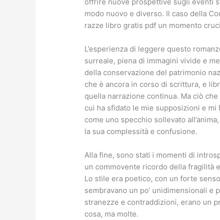
offrire nuove prospettive sugli eventi 
modo nuovo e diverso. Il caso della Co
razze libro gratis pdf un momento crucial
L’esperienza di leggere questo romanzo
surreale, piena di immagini vivide e met
della conservazione del patrimonio nazi
che è ancora in corso di scrittura, e l
quella narrazione continua. Ma ciò che 
cui ha sfidato le mie supposizioni e mi 
come uno specchio sollevato all’anima, 
la sua complessità e confusione.
Alla fine, sono stati i momenti di intros
un commovente ricordo della fragilità 
Lo stile era poetico, con un forte sens
sembravano un po’ unidimensionali e pri
stranezze e contraddizioni, erano un 
cosa, ma molte.