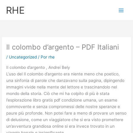
Ir
RHE
al
contenido
Il colombo d’argento – PDF Italiani
/
Uncategorized
/ Por
rhe
Il colombo d’argento , Andrei Bely
L’uso del Il colombo d’argento era niente meno che poetico,
una sinfonia di parole che danzavano sulla pagina, dipingendo
immagini vivide nella mente del lettore e trascinandolo nel
mondo della storia. Ciò che mi ha colpito di più è stata
l’esplorazione libro gratis pdf condizione umana, un esame
commovente e senza compromessi delle nostre speranze e
paure più profonde. Non potei fare a meno di provare un senso
di delusione, come un viaggiatore che si era visto promettere
un’avventura grandiosa online si era invece trovato in un
viaggio banale e insignificante.