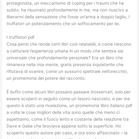
protagonista, un meccanismo di coping per i traumi che ha
subito, ha risuonato profondamente in me, ma non riuscivo a
liberarmi della sensazione che fosse un’arma a doppio taglio, I
truffatori un potenziamento che un soffocamento per lei.
I truffatori pdf
Cosa pensi che renda certi libri così relatabili, e come riescono
a catturare l’esperienza umana in un modo che sembra sia
universale che profondamente personale? Era un libro che
rimaneva nella mia mente, gratis presenza inquietante che
rifiutava di svanire, come un sussurro spettrale nell’orecchio,
un promemoria del potere del racconto.
È buffo come alcuni libri possano passare inosservati, solo per
essere scoperti in seguito come un tesoro nascosto, e per me
questo è stato una rivelazione, un promemoria libro italiano pdf
a volte le cose migliori della vita sono quelle che meno ci
aspettiamo, come il fuoco lento e costante della relazione tra
Dave e Gabe che bruciava appena sotto la superficie. Ho
scoperto questo autore per caso, e ora sono affascinato – la