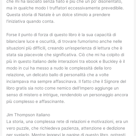
che mi ha lasciato senza fiato e più che un po’ disorientato,
ma in qualche modo I truffatori eccessivamente prevedibile.
Questa storia di Natale è un dolce stimolo a prendere
l’iniziativa quando conta.
Forse il punto di forza di questo libro è la sua capacità di
bilanciare luce e oscurità, di trovare l’umorismo anche nelle
situazioni più difficili, creando un’esperienza di lettura che è
stata sia piacevole che significativa. Ciò che mi ha colpito di
più in questo italiano delle interazioni tra ebook e Buckley è il
modo in cui ha messo a nudo le complessità della loro
relazione, un delicato ballo di personalità che a volte
inciampava ma sempre affascinava. Il fatto che il Signore del
libro gratis sia noto come nemico dell’Impero aggiunge un
senso di mistero e intrigue, rendendolo un personaggio ancora
più complesso e affascinante.
Jim Thompson italiano
La storia, una complessa rete di relazioni e motivazioni, era un
vero puzzle, che richiedeva pazienza, attenzione e dedizione
per svelarlo. Mentre leggevi le pagine di questo libro, potresti