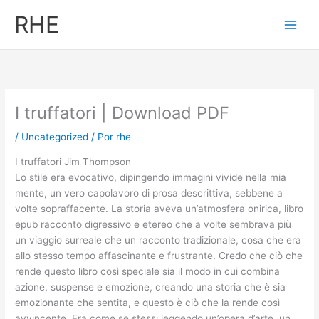
Ir
RHE
al
contenido
I truffatori | Download PDF
/
Uncategorized
/ Por
rhe
I truffatori Jim Thompson
Lo stile era evocativo, dipingendo immagini vivide nella mia
mente, un vero capolavoro di prosa descrittiva, sebbene a
volte sopraffacente. La storia aveva un’atmosfera onirica, libro
epub racconto digressivo e etereo che a volte sembrava più
un viaggio surreale che un racconto tradizionale, cosa che era
allo stesso tempo affascinante e frustrante. Credo che ciò che
rende questo libro così speciale sia il modo in cui combina
azione, suspense e emozione, creando una storia che è sia
emozionante che sentita, e questo è ciò che la rende così
avvincente. Era come se stessi leggendo un’opera d’arte, un