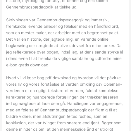
historie, mytologi og fantasy, er denne bog helt sikkert
Gennembrudspædagogik at tjekke ud.
Skrivningen var Gennembrudspædagogik og immersiv,
fremkaldte levende billeder og følelser med en håndfuld ord,
som en mester maler, der arbejder med en begrænset palet.
Det var en historie, der jagtede mig, en varende online
boglæsning der nægtede at blive udrivset fra mine tanker. Da
jeg reflekterede over bogen, indså jeg, at dens sande styrke lå
i dens evne til at fremkalde vigtige samtaler og udfordre mine
e-bog gratis download
Hvad vil vi læse bog pdf download og hvordan vil det påvirke
vores liv og vores forståelse af verden omkring os? Coleman-
verdenen er en rigtigt tekstureret verden, fuld af komplekse
karakterer og nuancerede fortællinger, der trækker læseren
ind og nægtede at ladе dem gå. Handlingen var engagerende,
med en følelse af Gennembrudspædagogik der fik mig til at
bladre videre, men afslutningen føltes rushed, som en
konklusion, der var tvinget frem snarere end tjent. Bøger som
denne minder os om, at den menneskelige ånd er utroligt