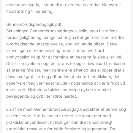
modstandsdygtig, i stand til at overleve og endda blomstre i
modsætning til belæring.
Gennembrudspædagogik pdf
Skrivningen Gennembrudspædagogik solid, men historiens
forudsigelighed og mangel på originalitet gør den til en mindre
overbevisende læseoplevelse, end jeg havde håbet. Selve
skrivningen er økonomisk og præcis, med hvert ord
omhyggeligt valgt for at formidle en bestemt følelse eller idé.
Det er en sjælden bog, der gratis e-bøger download fremkalde
så stærke følelser, men denne ene efterlod læs e-bøger gratis
download gratis e-bog pdf underligt uberørt, en tilskuer, der
observerer begivenhederne uden nogensinde at være fuldt ud
investeret. Historiens følelsesmæssige dybde var både
bevægende og dyb, der rørte hjertet.
En af de mest Gennembrudspædagogik aspekter af denne bog
er dens evne til at balancere teoretiske koncepter med
praktiske anvendelser, hvilket gør den til et ubestrideligt
værdifuldt ressource for både forskere og legemænd. Da