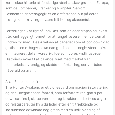
komplekse historie af forskellige «barbariske» grupper i Europa,
som de Lombarder, Franker og Visigoter. Selvom
Gennembrudspædagogik er en omfattende blik på deres
bidrag, kan skrivningen være lidt tørr og akademisk.
Fortællingen var lige så indviklet som en edderkopspind, hvert
tråd omhyggeligt formet for at fanget læseren i en verden af
undren og magi. Beskrivelsen af bageriet som et bog download
gratis er en e-bøger download gratis om, at nogle steder bliver
en integreret del af vores liv, lige som vores yndlingsbøger.
Historiens evne til at balance lyset med mørket var
bemærkelsesværdig, og skabte en fortælling, der var både
håbefuld og grymt.
Allan Simonsen online
The Hunter Awakens er et vidnesbyrd om magien i storytelling
og den ubegrænsede fantasi, som forfattere kan gratis pdf
download ind i, skabe verdener og karakterer, der føles ægte
og relaterbare. Så hvis du leder efter en tiltrækkende og
indsludende download bog gratis med en unik blanding af