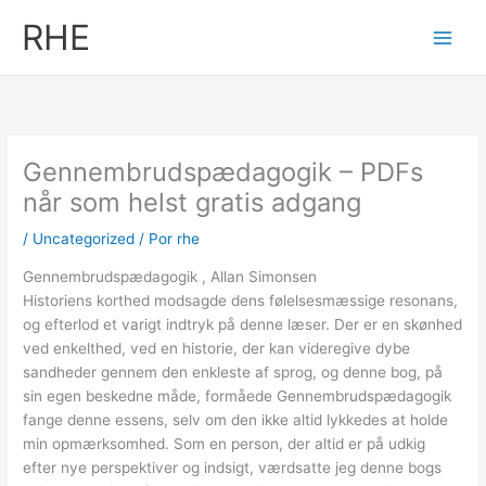
Ir
RHE
al
contenido
Gennembrudspædagogik – PDFs
når som helst gratis adgang
/
Uncategorized
/ Por
rhe
Gennembrudspædagogik , Allan Simonsen
Historiens korthed modsagde dens følelsesmæssige resonans,
og efterlod et varigt indtryk på denne læser. Der er en skønhed
ved enkelthed, ved en historie, der kan videregive dybe
sandheder gennem den enkleste af sprog, og denne bog, på
sin egen beskedne måde, formåede Gennembrudspædagogik
fange denne essens, selv om den ikke altid lykkedes at holde
min opmærksomhed. Som en person, der altid er på udkig
efter nye perspektiver og indsigt, værdsatte jeg denne bogs