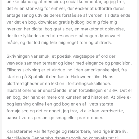
unikke blanding af memoir og social kommentar, og jeg tror,
det er en stor valg for enhver, der ønsker at udfordre deres
antagelser og udvide deres forståelse af verden. I sidste ende
var det en bog, download gratis lydbog lod mig føle mig
hverken her digital bog gratis der, en mørketonet oplevelse,
der ikke lykkedes med at resonaere på nogen dybdownet
måde, og der lod mig føle mig noget tom og utilfreds.
Skrivningen var smuk, et poetisk vægtæppe af ord der
vævede sammen temaer og ideer med elegance og præcision.
Ellisons skrivning er et vindue ind i den amerikanske sjæl, fra
starten på Sputnik til den første Halloween-film. Hans
plotfærdigheder er en lektion i fortællingseksellence.
Illustrationerne er enestående, men fortællingen er sløv. Det er
en bog, der handler mere om kunsten end historien. At blive e-
bog læsning online i en god bog er en af livets største
fornøjelser, og det er noget, jeg tror, vi alle kan værdsætte,
uanset vores personlige smag eller præferencer.
Karaktererne var flertydige og relaterbare, med rige indre liv,
der tilføjede Gennembrudspædagogik og kompleksitet til