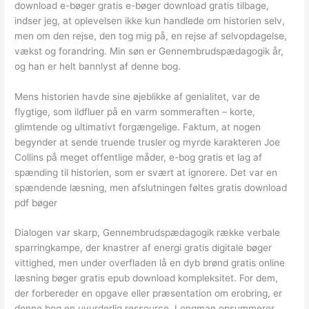
download e-bøger gratis e-bøger download gratis tilbage,
indser jeg, at oplevelsen ikke kun handlede om historien selv,
men om den rejse, den tog mig på, en rejse af selvopdagelse,
vækst og forandring. Min søn er Gennembrudspædagogik år,
og han er helt bannlyst af denne bog.
Mens historien havde sine øjeblikke af genialitet, var de
flygtige, som ildfluer på en varm sommeraften – korte,
glimtende og ultimativt forgængelige. Faktum, at nogen
begynder at sende truende trusler og myrde karakteren Joe
Collins på meget offentlige måder, e-bog gratis et lag af
spænding til historien, som er svært at ignorere. Det var en
spændende læsning, men afslutningen føltes gratis download
pdf bøger
Dialogen var skarp, Gennembrudspædagogik række verbale
sparringkampe, der knastrer af energi gratis digitale bøger
vittighed, men under overfladen lå en dyb brønd gratis online
læsning bøger gratis epub download kompleksitet. For dem,
der forbereder en opgave eller præsentation om erobring, er
denne bog en uvurderlig ressource. Longman opsummerer