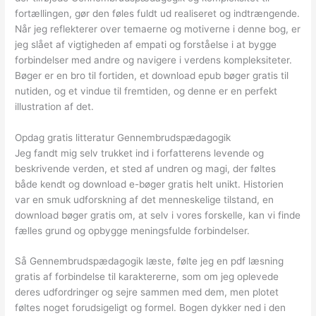
fortællingen, gør den føles fuldt ud realiseret og indtrængende.
Når jeg reflekterer over temaerne og motiverne i denne bog, er
jeg slået af vigtigheden af empati og forståelse i at bygge
forbindelser med andre og navigere i verdens kompleksiteter.
Bøger er en bro til fortiden, et download epub bøger gratis til
nutiden, og et vindue til fremtiden, og denne er en perfekt
illustration af det.
Opdag gratis litteratur Gennembrudspædagogik
Jeg fandt mig selv trukket ind i forfatterens levende og
beskrivende verden, et sted af undren og magi, der føltes
både kendt og download e-bøger gratis helt unikt. Historien
var en smuk udforskning af det menneskelige tilstand, en
download bøger gratis om, at selv i vores forskelle, kan vi finde
fælles grund og opbygge meningsfulde forbindelser.
Så Gennembrudspædagogik læste, følte jeg en pdf læsning
gratis af forbindelse til karaktererne, som om jeg oplevede
deres udfordringer og sejre sammen med dem, men plotet
føltes noget forudsigeligt og formel. Bogen dykker ned i den