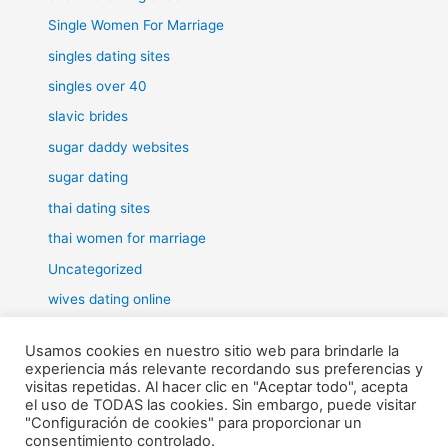
Single Women For Marriage
singles dating sites
singles over 40
slavic brides
sugar daddy websites
sugar dating
thai dating sites
thai women for marriage
Uncategorized
wives dating online
women for marriage
Usamos cookies en nuestro sitio web para brindarle la
experiencia más relevante recordando sus preferencias y
visitas repetidas. Al hacer clic en "Aceptar todo", acepta
el uso de TODAS las cookies. Sin embargo, puede visitar
"Configuración de cookies" para proporcionar un
Todos los derechos © 2026 RHE | Funciona gracias a
Tema Astra
consentimiento controlado.