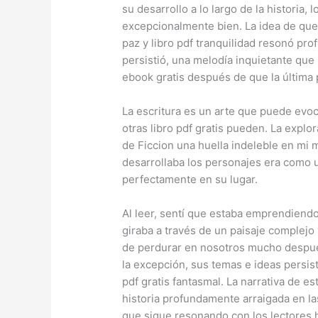
su desarrollo a lo largo de la historia, 
excepcionalmente bien. La idea de que 
paz y libro pdf tranquilidad resonó pr
persistió, una melodía inquietante que
ebook gratis después de que la última p
La escritura es un arte que puede ev
otras libro pdf gratis pueden. La explo
de Ficcion una huella indeleble en mi 
desarrollaba los personajes era como
perfectamente en su lugar.
Al leer, sentí que estaba emprendiendo
giraba a través de un paisaje complejo
de perdurar en nosotros mucho despué
la excepción, sus temas e ideas persi
pdf gratis fantasmal. La narrativa de es
historia profundamente arraigada en la
que sigue resonando con los lectores h