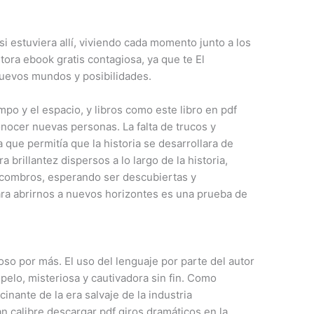
i estuviera allí, viviendo cada momento junto a los
utora ebook gratis contagiosa, ya que te El
uevos mundos y posibilidades.
iempo y el espacio, y libros como este libro en pdf
ocer nuevas personas. La falta de trucos y
 ya que permitía que la historia se desarrollara de
rillantez dispersos a lo largo de la historia,
scombros, esperando ser descubiertas y
ara abrirnos a nuevos horizontes es una prueba de
so por más. El uso del lenguaje por parte del autor
opelo, misteriosa y cautivadora sin fin. Como
cinante de la era salvaje de la industria
n calibre descargar pdf giros dramáticos en la