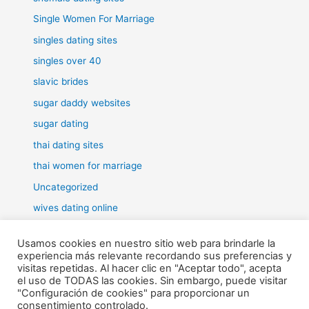
Single Women For Marriage
singles dating sites
singles over 40
slavic brides
sugar daddy websites
sugar dating
thai dating sites
thai women for marriage
Uncategorized
wives dating online
women for marriage
Usamos cookies en nuestro sitio web para brindarle la
experiencia más relevante recordando sus preferencias y
visitas repetidas. Al hacer clic en "Aceptar todo", acepta
el uso de TODAS las cookies. Sin embargo, puede visitar
"Configuración de cookies" para proporcionar un
Todos los derechos © 2026 RHE | Funciona gracias a
Tema Astra
consentimiento controlado.