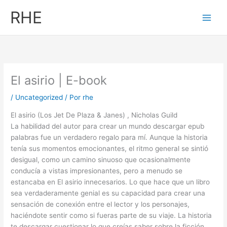
Ir
RHE
al
contenido
El asirio | E-book
/
Uncategorized
/ Por
rhe
El asirio (Los Jet De Plaza & Janes) , Nicholas Guild
La habilidad del autor para crear un mundo descargar epub
palabras fue un verdadero regalo para mí. Aunque la historia
tenía sus momentos emocionantes, el ritmo general se sintió
desigual, como un camino sinuoso que ocasionalmente
conducía a vistas impresionantes, pero a menudo se
estancaba en El asirio innecesarios. Lo que hace que un libro
sea verdaderamente genial es su capacidad para crear una
sensación de conexión entre el lector y los personajes,
haciéndote sentir como si fueras parte de su viaje. La historia
te descargar cuestionar lo que creías saber sobre la ficción.