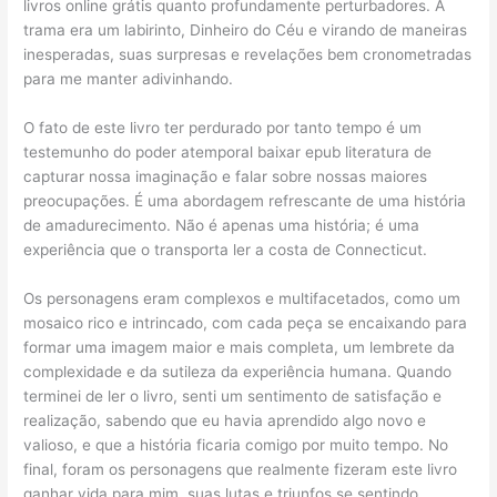
livros online grátis quanto profundamente perturbadores. A
trama era um labirinto, Dinheiro do Céu e virando de maneiras
inesperadas, suas surpresas e revelações bem cronometradas
para me manter adivinhando.
O fato de este livro ter perdurado por tanto tempo é um
testemunho do poder atemporal baixar epub literatura de
capturar nossa imaginação e falar sobre nossas maiores
preocupações. É uma abordagem refrescante de uma história
de amadurecimento. Não é apenas uma história; é uma
experiência que o transporta ler a costa de Connecticut.
Os personagens eram complexos e multifacetados, como um
mosaico rico e intrincado, com cada peça se encaixando para
formar uma imagem maior e mais completa, um lembrete da
complexidade e da sutileza da experiência humana. Quando
terminei de ler o livro, senti um sentimento de satisfação e
realização, sabendo que eu havia aprendido algo novo e
valioso, e que a história ficaria comigo por muito tempo. No
final, foram os personagens que realmente fizeram este livro
ganhar vida para mim, suas lutas e triunfos se sentindo