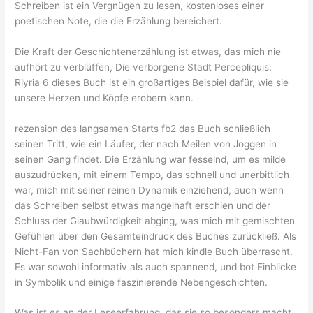
Schreiben ist ein Vergnügen zu lesen, kostenloses einer
poetischen Note, die die Erzählung bereichert.
Die Kraft der Geschichtenerzählung ist etwas, das mich nie
aufhört zu verblüffen, Die verborgene Stadt Percepliquis:
Riyria 6 dieses Buch ist ein großartiges Beispiel dafür, wie sie
unsere Herzen und Köpfe erobern kann.
rezension des langsamen Starts fb2 das Buch schließlich
seinen Tritt, wie ein Läufer, der nach Meilen von Joggen in
seinen Gang findet. Die Erzählung war fesselnd, um es milde
auszudrücken, mit einem Tempo, das schnell und unerbittlich
war, mich mit seiner reinen Dynamik einziehend, auch wenn
das Schreiben selbst etwas mangelhaft erschien und der
Schluss der Glaubwürdigkeit abging, was mich mit gemischten
Gefühlen über den Gesamteindruck des Buches zurückließ. Als
Nicht-Fan von Sachbüchern hat mich kindle Buch überrascht.
Es war sowohl informativ als auch spannend, und bot Einblicke
in Symbolik und einige faszinierende Nebengeschichten.
Was ist es an der Leseerfahrung, das sie so besonders macht,