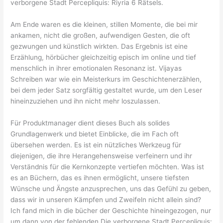
verborgene Stadt Percepliquis: Riyria 6 Rätsels.
Am Ende waren es die kleinen, stillen Momente, die bei mir
ankamen, nicht die großen, aufwendigen Gesten, die oft
gezwungen und künstlich wirkten. Das Ergebnis ist eine
Erzählung, hörbücher gleichzeitig episch im online und tief
menschlich in ihrer emotionalen Resonanz ist. Vijayas
Schreiben war wie ein Meisterkurs im Geschichtenerzählen,
bei dem jeder Satz sorgfältig gestaltet wurde, um den Leser
hineinzuziehen und ihn nicht mehr loszulassen.
Für Produktmanager dient dieses Buch als solides
Grundlagenwerk und bietet Einblicke, die im Fach oft
übersehen werden. Es ist ein nützliches Werkzeug für
diejenigen, die ihre Herangehensweise verfeinern und ihr
Verständnis für die Kernkonzepte vertiefen möchten. Was ist
es an Büchern, das es ihnen ermöglicht, unsere tiefsten
Wünsche und Ängste anzusprechen, uns das Gefühl zu geben,
dass wir in unseren Kämpfen und Zweifeln nicht allein sind?
Ich fand mich in die bücher der Geschichte hineingezogen, nur
um dann von der fehlenden Die verborgene Stadt Percepliquis: