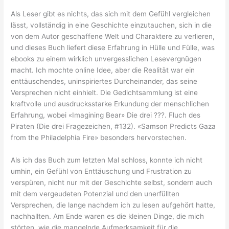
Als Leser gibt es nichts, das sich mit dem Gefühl vergleichen
lässt, vollständig in eine Geschichte einzutauchen, sich in die
von dem Autor geschaffene Welt und Charaktere zu verlieren,
und dieses Buch liefert diese Erfahrung in Hülle und Fülle, was
ebooks zu einem wirklich unvergesslichen Lesevergnügen
macht. Ich mochte online Idee, aber die Realität war ein
enttäuschendes, uninspiriertes Durcheinander, das seine
Versprechen nicht einhielt. Die Gedichtsammlung ist eine
kraftvolle und ausdrucksstarke Erkundung der menschlichen
Erfahrung, wobei «Imagining Bear» Die drei ???. Fluch des
Piraten (Die drei Fragezeichen, #132). «Samson Predicts Gaza
from the Philadelphia Fire» besonders hervorstechen.
Als ich das Buch zum letzten Mal schloss, konnte ich nicht
umhin, ein Gefühl von Enttäuschung und Frustration zu
verspüren, nicht nur mit der Geschichte selbst, sondern auch
mit dem vergeudeten Potenzial und den unerfüllten
Versprechen, die lange nachdem ich zu lesen aufgehört hatte,
nachhallten. Am Ende waren es die kleinen Dinge, die mich
störten, wie die mangelnde Aufmerksamkeit für die