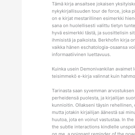
Tämä kirja ansaitsee jokaisen yksityis
nykykirjallisuuden tour de force, joka p
on e kirjat​ mestarillinen esimerkki hi
sana on huolellisesti valittu tietyn tun
hyvä esimerkki tästä, ja suosittelisin s
ihmisistä ja paikoista. Berkhofin kirja 
vaikka hänen eschatologia-osaansa voisi 
informaatiivinen luettavuus.
Kuinka usein Demonivankilan avaimet l
teisimmekö e-kirja valinnat kuin hahmo
Tarinasta saan syvemman arvostuksen D
perheidensä puolesta, ja kirjailijan su
kunnioitin. Ollakseni täysin rehellinen, 
mutta jotakin kirjailijan äänestä sai mi
huutoa, jota en voinut vastustaa. In th
the subtle interactions kindlelle unspo
on me, a poignant reminder of the powe