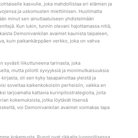
htaiselle kasvulle, joka mahdollistaa eri elämien ja
ojensa ja uskomusten miettimisen. Huolimatta
evään minut sen ainutlaatuiseen yhdistelmään
enttejä. Kun lukin, tunnin olevani hajottamassa nitiä,
kaista Demonivankilan avaimet kaunista taipaleen,
hva, kuin paikankärppäen verkko, joka on vahva
n syvästi liikuttuneena tarinasta, joka
iselta, mutta piilotti syvyyksiä ja monimutkaisuuksia
 kirjasta, oli sen kyky tasapainottaa yleistä ja
 voisi soveltaa kaikenkokoisiin perheisiin, vaikka en
ksi tarjoamalla kattavia kurinpitostrategioita, joita
ian kokemuksista, jotka löytävät itsensä
eskeltä, voi Demonivankilan avaimet voimakas tapa
emme kokemusta. Runot ovat rikkaita luonnollisessa