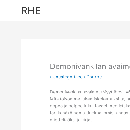
Ir
RHE
al
contenido
Demonivankilan avaime
/
Uncategorized
/ Por
rhe
Demonivankilan avaimet (Myyttihovi, #5
Mitä toivomme lukemiskokemuksilta, ja 
nopea ja helppo luku, täydellinen laiska 
tarkkanäköinen tutkielma ihmiskunnasta,
mietteliääksi ja kirjat