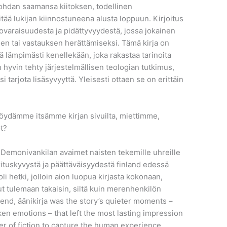
kohdan saamansa kiitoksen, todellinen
itää lukijan kiinnostuneena alusta loppuun. Kirjoitus
enovaraisuudesta ja pidättyvyydestä, jossa jokainen
teen tai vastauksen herättämiseksi. Tämä kirja on
itä lämpimästi kenellekään, joka rakastaa tarinoita
on hyvin tehty järjestelmällisen teologian tutkimus,
tarjota lisäsyvyyttä. Yleisesti ottaen se on erittäin
öydämme itsämme kirjan sivuilta, miettimme,
t?
emonivankilan avaimet naisten tekemille uhreille
orituskyvystä ja päättäväisyydestä finland edessä
oli hetki, jolloin aion luopua kirjasta kokonaan,
nut tulemaan takaisin, siltä kuin merenhenkilön
e end, äänikirja was the story’s quieter moments –
ken emotions – that left the most lasting impression
r of fiction to capture the human experience.