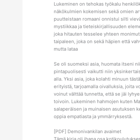
Lukeminen on tehokas työkalu henkilöko
näkökulmien kokemisen sekä omien arv
puutteistaan romaani onnistui silti vi
mystiikkaa ja tieteiskirjallisuuden elem
joka hitauten tesselee yhteen monimut
taipaleen, joka on sekä häpien että va
mutta lataa
Se oli suomeksi asia, huomata itseni nii
pintapuolisesti vaikutti niin yksinkerta
alla. Yksi asia, joka kolahti minuun tästä
erityistä, tarjoamalla oivalluksia, joita
voinut välttää tunnetta, että se jäi lyhye
toivoin. Lukeminen hahmojen kuten Mar
salaperäisen ja muinaisen asutuksen k
oppia empatiasta ja ymmärryksestä.
[PDF] Demonivankilan avaimet
Tämä kirja oli ihana osa kotikoulutuks