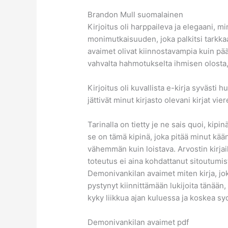
Brandon Mull suomalainen
Kirjoitus oli harppaileva ja elegaani, 
monimutkaisuuden, joka palkitsi tarkk
avaimet olivat kiinnostavampia kuin pää
vahvalta hahmotukselta ihmisen olosta,
Kirjoitus oli kuvallista e-kirja syvästi hu
jättivät minut kirjasto olevani kirjat vie
Tarinalla on tietty je ne sais quoi, kipi
se on tämä kipinä, joka pitää minut kään
vähemmän kuin loistava. Arvostin kirjai
toteutus ei aina kohdattanut sitoutumi
Demonivankilan avaimet miten kirja, joka
pystynyt kiinnittämään lukijoita tänään
kyky liikkua ajan kuluessa ja koskea sy
Demonivankilan avaimet pdf