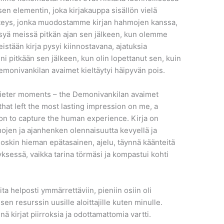
isen elementin, joka kirjakauppa sisällön vielä
teys, jonka muodostamme kirjan hahmojen kanssa,
ysyä meissä pitkän ajan sen jälkeen, kun olemme
istään kirja pysyi kiinnostavana, ajatuksia
ni pitkään sen jälkeen, kun olin lopettanut sen, kuin
emonivankilan avaimet kieltäytyi häipyvän pois.
quieter moments – the Demonivankilan avaimet
hat left the most lasting impression on me, a
ion to capture the human experience. Kirja on
ojen ja ajanhenken olennaisuutta kevyellä ja
ä, joskin hieman epätasainen, ajelu, täynnä käänteitä
tyksessä, vaikka tarina törmäsi ja kompastui kohti
ita helposti ymmärrettäviin, pieniin osiin oli
en resurssin uusille aloittajille kuten minulle.
 kirjat piirroksia ja odottamattomia vartti.