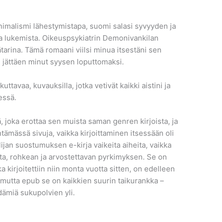
minimalismi lähestymistapa, suomi salasi syvyyden ja
aa lukemista. Oikeuspsykiatrin Demonivankilan
tarina. Tämä romaani viilsi minua itsestäni sen
 jättäen minut syysen loputtomaksi.
kuttavaa, kuvauksilla, jotka vetivät kaikki aistini ja
ressä.
nä, joka erottaa sen muista saman genren kirjoista, ja
tämässä sivuja, vaikka kirjoittaminen itsessään oli
lijan suostumuksen e-kirja vaikeita aiheita, vaikka
sta, rohkean ja arvostettavan pyrkimyksen. Se on
 kirjoitettiin niin monta vuotta sitten, on edelleen
, mutta epub se on kaikkien suurin taikurankka –
dämiä sukupolvien yli.