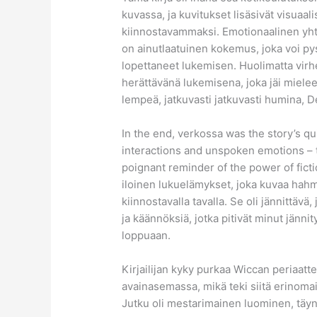
kuvassa, ja kuvitukset lisäsivät visuaal
kiinnostavammaksi. Emotionaalinen yh
on ainutlaatuinen kokemus, joka voi p
lopettaneet lukemisen. Huolimatta virhe
herättävänä lukemisena, joka jäi mielee
lempeä, jatkuvasti jatkuvasti humina, D
In the end, verkossa was the story’s 
interactions and unspoken emotions – t
poignant reminder of the power of fict
iloinen lukuelämykset, joka kuvaa hahm
kiinnostavalla tavalla. Se oli jännittäv
ja käännöksiä, jotka pitivät minut jänni
loppuaan.
Kirjailijan kyky purkaa Wiccan periaatte
avainasemassa, mikä teki siitä erinomais
Jutku oli mestarimainen luominen, täynnä