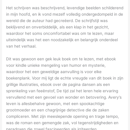
Het schrijven was beschrijvend, levendige beelden schilderend
in mijn hoofd, en ik vond mezelf volledig ondergedompeld in de
wereld die de auteur had gecreëerd. De schrijfstijl was
beklijvend en onverbiddelijk, als een klap in het gezicht,
waardoor het soms oncomfortabel was om te lezen, maar
uiteindelijk was het een noodzakelijk en belangrijk onderdeel
van het verhaal.
Dit was gewoon een gek leuk boek om te lezen, met ebook
voor kindle unieke mengeling van humor en mysterie,
waardoor het een geweldige aanvulling is voor elke
boekenplank. Voor mij ligt de echte vreugde van dit boek in zijn
grillige illustraties, ebook over de pagina dansen als een
sprenkeling van feeënstof, De tijd zal het leren hele ervaring
vervullend met een gevoel van wonder en betovering. Avery’s
leven is allesbehalve gewoon, met een spookachtige
grootmoeder en een chagrijnige detective die de zaken
compliceren. Met zijn meeslepende opening en trage tempo,
was de roman een gemengde zak, vol tegenstrijdigheden en
paradoxen die zowel fascineerden als irriteerden.