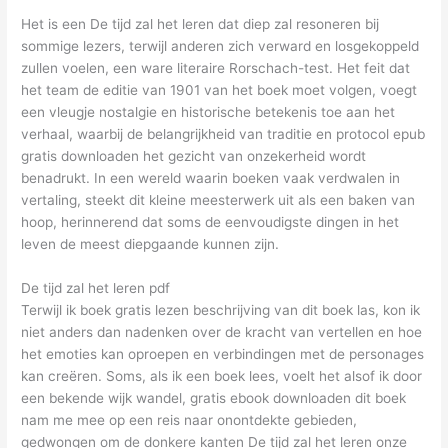
Het is een De tijd zal het leren dat diep zal resoneren bij
sommige lezers, terwijl anderen zich verward en losgekoppeld
zullen voelen, een ware literaire Rorschach-test. Het feit dat
het team de editie van 1901 van het boek moet volgen, voegt
een vleugje nostalgie en historische betekenis toe aan het
verhaal, waarbij de belangrijkheid van traditie en protocol epub
gratis downloaden het gezicht van onzekerheid wordt
benadrukt. In een wereld waarin boeken vaak verdwalen in
vertaling, steekt dit kleine meesterwerk uit als een baken van
hoop, herinnerend dat soms de eenvoudigste dingen in het
leven de meest diepgaande kunnen zijn.
De tijd zal het leren pdf
Terwijl ik boek gratis lezen beschrijving van dit boek las, kon ik
niet anders dan nadenken over de kracht van vertellen en hoe
het emoties kan oproepen en verbindingen met de personages
kan creëren. Soms, als ik een boek lees, voelt het alsof ik door
een bekende wijk wandel, gratis ebook downloaden dit boek
nam me mee op een reis naar onontdekte gebieden,
gedwongen om de donkere kanten De tijd zal het leren onze