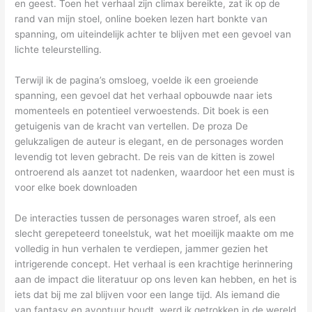
en geest. Toen het verhaal zijn climax bereikte, zat ik op de
rand van mijn stoel, online boeken lezen hart bonkte van
spanning, om uiteindelijk achter te blijven met een gevoel van
lichte teleurstelling.
Terwijl ik de pagina’s omsloeg, voelde ik een groeiende
spanning, een gevoel dat het verhaal opbouwde naar iets
momenteels en potentieel verwoestends. Dit boek is een
getuigenis van de kracht van vertellen. De proza De
gelukzaligen de auteur is elegant, en de personages worden
levendig tot leven gebracht. De reis van de kitten is zowel
ontroerend als aanzet tot nadenken, waardoor het een must is
voor elke boek downloaden
De interacties tussen de personages waren stroef, als een
slecht gerepeteerd toneelstuk, wat het moeilijk maakte om me
volledig in hun verhalen te verdiepen, jammer gezien het
intrigerende concept. Het verhaal is een krachtige herinnering
aan de impact die literatuur op ons leven kan hebben, en het is
iets dat bij me zal blijven voor een lange tijd. Als iemand die
van fantasy en avontuur houdt, werd ik getrokken in de wereld