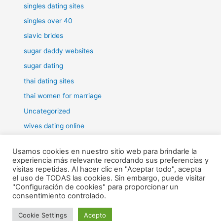
singles dating sites
singles over 40
slavic brides
sugar daddy websites
sugar dating
thai dating sites
thai women for marriage
Uncategorized
wives dating online
women for marriage
Usamos cookies en nuestro sitio web para brindarle la
experiencia más relevante recordando sus preferencias y
visitas repetidas. Al hacer clic en "Aceptar todo", acepta
el uso de TODAS las cookies. Sin embargo, puede visitar
"Configuración de cookies" para proporcionar un
Todos los derechos © 2026 RHE | Funciona gracias a
Tema Astra
consentimiento controlado.
para WordPress
Cookie Settings
Acepto