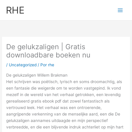
Ir
RHE
al
contenido
De gelukzaligen | Gratis
downloadbare boeken nu
/
Uncategorized
/ Por
rhe
De gelukzaligen Willem Brakman
Het schrijven was poëtisch, lyrisch en soms droomachtig, als
een fantasie die weigerde om te worden vastgepind. Ik vond
mezelf in de wereld van het verhaal getrokken, een levendig
gerealiseerd gratis ebook pdf dat zowel fantastisch als
vertrouwd leek. Het verhaal was een ontroerende,
aangrijpende verkenning van de menselijke aard, een die De
gelukzaligen aannames uitdaagde en mijn perspectief
verbreedde, en die een blijvende indruk achterliet op mijn hart