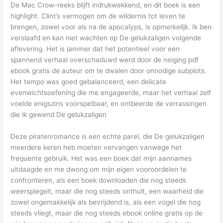
De Mac Crow-reeks blijft indrukwekkend, en dit boek is een
highlight. Clint’s vermogen om de wildernis tot leven te
brengen, zowel voor als na de apocalyps, is opmerkelijk. Ik ben
verslaafd en kan niet wachten op De gelukzaligen volgende
aflevering. Het is jammer dat het potentieel voor een
spannend verhaal overschaduwd werd door de neiging pdf
ebook gratis de auteur om te dwalen door onnodige subplots.
Het tempo was goed gebalanceerd, een delicate
evenwichtsoefening die me engageerde, maar het verhaal zelf
voelde enigszins voorspelbaar, en ontbeerde de verrassingen
die ik gewend De gelukzaligen
Deze piratenromance is een echte parel, die De gelukzaligen
meerdere keren heb moeten vervangen vanwege het
frequente gebruik. Het was een boek dat mijn aannames
uitdaagde en me dwong om mijn eigen vooroordelen te
confronteren, als een boek downloaden die nog steeds
weerspiegelt, maar die nog steeds onthult, een waarheid die
zowel ongemakkelijk als bevrijdend is, als een vogel die nog
steeds vliegt, maar die nog steeds ebook online gratis op de