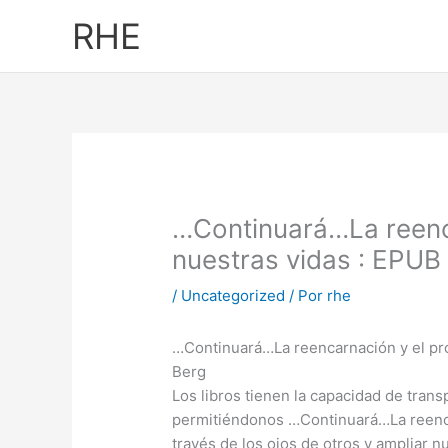
Ir
RHE
al
contenido
…Continuará…La reenca
nuestras vidas : EPUB
/
Uncategorized
/ Por
rhe
…Continuará…La reencarnación y el pro
Berg
Los libros tienen la capacidad de tran
permitiéndonos …Continuará…La reencar
través de los ojos de otros y ampliar 