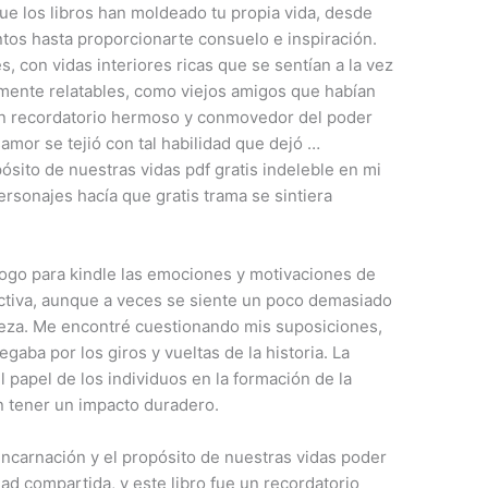
ue los libros han moldeado tu propia vida, desde
ntos hasta proporcionarte consuelo e inspiración.
, con vidas interiores ricas que se sentían a la vez
ente relatables, como viejos amigos que habían
n recordatorio hermoso y conmovedor del poder
amor se tejió con tal habilidad que dejó …
sito de nuestras vidas pdf gratis indeleble en mi
personajes hacía que gratis trama se sintiera
logo para kindle las emociones y motivaciones de
ctiva, aunque a veces se siente un poco demasiado
ileza. Me encontré cuestionando mis suposiciones,
aba por los giros y vueltas de la historia. La
l papel de los individuos en la formación de la
n tener un impacto duradero.
ncarnación y el propósito de nuestras vidas poder
d compartida, y este libro fue un recordatorio