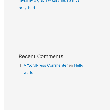
myślimy o grach w kasynie, na myśl
przychod
Recent Comments
A WordPress Commenter
en
Hello
world!