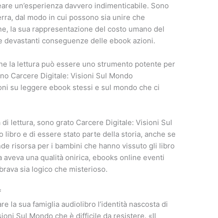
eare un’esperienza davvero indimenticabile. Sono
uerra, dal modo in cui possono sia unire che
one, la sua rappresentazione del costo umano del
e devastanti conseguenze delle ebook azioni.
he la lettura può essere uno strumento potente per
iano Carcere Digitale: Visioni Sul Mondo
ioni su leggere ebook stessi e sul mondo che ci
di lettura, sono grato Carcere Digitale: Visioni Sul
 libro e di essere stato parte della storia, anche se
nde risorsa per i bambini che hanno vissuto gli libro
ia aveva una qualità onirica, ebooks online eventi
rava sia logico che misterioso.
f
e la sua famiglia audiolibro l’identità nascosta di
oni Sul Mondo che è difficile da resistere. «Il