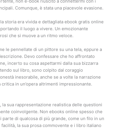
vertente, non e-book riuscito a connettermi con i
incipali. Comunque, è stata una piacevole evasione.
a storia era vivida e dettagliata ebook gratis online
 portando il luogo a vivere. Un emozionante
rosi che si muove a un ritmo veloce.
me le pennellate di un pittore su una tela, eppure a
 descrizione. Devo confessare che ho affrontato
ne, incerto su cosa aspettarmi dalla sua bizzarra
tendo sul libro, sono colpito dal coraggio
on onestà inesorabile, anche se a volte la narrazione
 critica in un’opera altrimenti impressionante.
, la sua rappresentazione realistica delle questioni
mente coinvolgente. Non ebooks online spesso che
i parte di qualcosa di più grande, come un filo in un
 facilità, la sua prosa commovente e i libro italiano