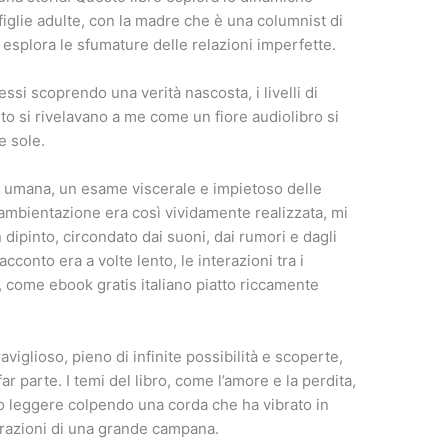
iglie adulte, con la madre che è una columnist di
 esplora le sfumature delle relazioni imperfette.
si scoprendo una verità nascosta, i livelli di
to si rivelavano a me come un fiore audiolibro si
e sole.
he umana, un esame viscerale e impietoso delle
’ambientazione era così vividamente realizzata, mi
dipinto, circondato dai suoni, dai rumori e dagli
cconto era a volte lento, le interazioni tra i
come ebook gratis italiano piatto riccamente
viglioso, pieno di infinite possibilità e scoperte,
r parte. I temi del libro, come l’amore e la perdita,
o leggere colpendo una corda che ha vibrato in
brazioni di una grande campana.