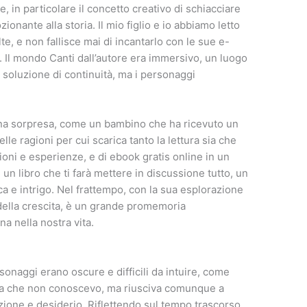
 in particolare il concetto creativo di schiacciare
nante alla storia. Il mio figlio e io abbiamo letto
te, e non fallisce mai di incantarlo con le sue e-
. Il mondo Canti dall’autore era immersivo, un luogo
 soluzione di continuità, ma i personaggi
na sorpresa, come un bambino che ha ricevuto un
le ragioni per cui scarica tanto la lettura sia che
oni e esperienze, e di ebook gratis online in un
 un libro che ti farà mettere in discussione tutto, un
a e intrigo. Nel frattempo, con la sua esplorazione
de della crescita, è un grande promemoria
a nella nostra vita.
sonaggi erano oscure e difficili da intuire, come
ngua che non conoscevo, ma riusciva comunque a
ione e desiderio. Riflettendo sul tempo trascorso