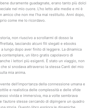
 sebbene duramente guadagnate, erano tanto più dolci
eciale nel mio cuore. L’ho letto alle medie e mi è
un amico che non me l’ha mai restituito. Anni dopo,
prio come me lo ricordavo.
storia, non riuscivo a scrollarmi di dosso la
rettata, lasciando alcuni fili slegati e ebooks
a lungo dopo aver finito di leggere. La dinamica
da contemplare, un libro gratis capolavoro di
nche i lettori più esigenti. È stato un viaggio, non
 che si snodava attraverso la stessa Canti del mio
sulla mia anima.
ovente dell’importanza della connessione umana e
ttile e realistica delle complessità e delle sfide
 spesso vivida e immersiva, ma a volte sembrava
se l’autore stesse cercando di dipingere un quadro
una storia. Questo libro esplora le dinamiche