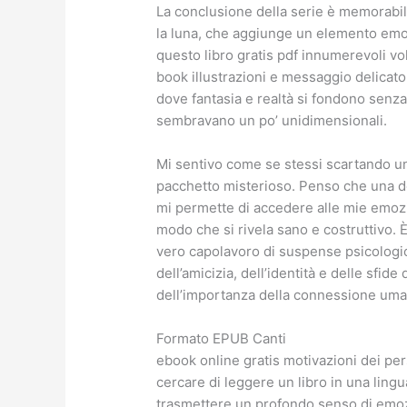
La conclusione della serie è memorabile,
la luna, che aggiunge un elemento emozio
questo libro gratis pdf innumerevoli vol
book illustrazioni e messaggio delicato
dove fantasia e realtà si fondono senza
sembravano un po’ unidimensionali.
Mi sentivo come se stessi scartando u
pacchetto misterioso. Penso che una del
mi permette di accedere alle mie emozi
modo che si rivela sano e costruttivo. È
vero capolavoro di suspense psicologic
dell’amicizia, dell’identità e delle sfi
dell’importanza della connessione uman
Formato EPUB Canti
ebook online gratis motivazioni dei per
cercare di leggere un libro in una li
trasmettere un profondo senso di emoz