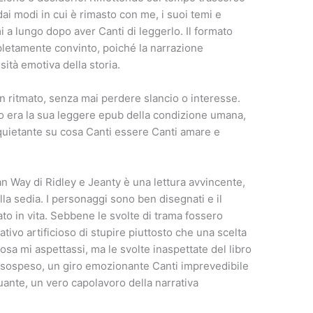
ai modi in cui è rimasto con me, i suoi temi e
a lungo dopo aver Canti di leggerlo. Il formato
mpletamente convinto, poiché la narrazione
ità emotiva della storia.
en ritmato, senza mai perdere slancio o interesse.
ro era la sua leggere epub della condizione umana,
ietante su cosa Canti essere Canti amare e
n Way di Ridley e Jeanty è una lettura avvincente,
lla sedia. I personaggi sono ben disegnati e il
o in vita. Sebbene le svolte di trama fossero
ivo artificioso di stupire piuttosto che una scelta
osa mi aspettassi, ma le svolte inaspettate del libro
o sospeso, un giro emozionante Canti imprevedibile
uante, un vero capolavoro della narrativa