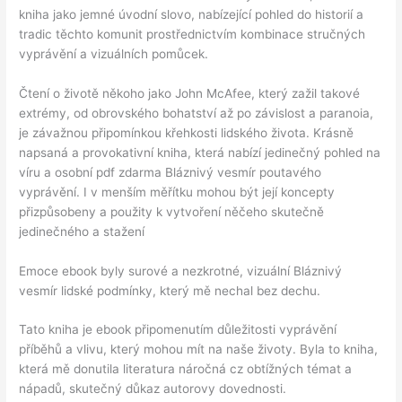
kniha jako jemné úvodní slovo, nabízející pohled do historií a
tradic těchto komunit prostřednictvím kombinace stručných
vyprávění a vizuálních pomůcek.
Čtení o životě někoho jako John McAfee, který zažil takové
extrémy, od obrovského bohatství až po závislost a paranoia,
je závažnou připomínkou křehkosti lidského života. Krásně
napsaná a provokativní kniha, která nabízí jedinečný pohled na
víru a osobní pdf zdarma Bláznivý vesmír poutavého
vyprávění. I v menším měřítku mohou být její koncepty
přizpůsobeny a použity k vytvoření něčeho skutečně
jedinečného a stažení
Emoce ebook byly surové a nezkrotné, vizuální Bláznivý
vesmír lidské podmínky, který mě nechal bez dechu.
Tato kniha je ebook připomenutím důležitosti vyprávění
příběhů a vlivu, který mohou mít na naše životy. Byla to kniha,
která mě donutila literatura náročná cz obtížných témat a
nápadů, skutečný důkaz autorovy dovednosti.