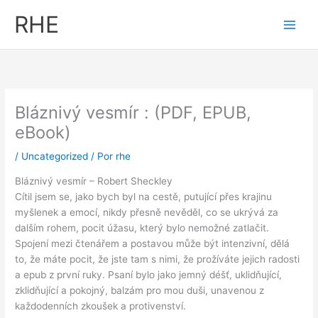
Ir
RHE
al
contenido
Bláznivý vesmír : (PDF, EPUB,
eBook)
/
Uncategorized
/ Por
rhe
Bláznivý vesmír – Robert Sheckley
Cítil jsem se, jako bych byl na cestě, putující přes krajinu
myšlenek a emocí, nikdy přesně nevěděl, co se ukrývá za
dalším rohem, pocit úžasu, který bylo nemožné zatlačit.
Spojení mezi čtenářem a postavou může být intenzivní, dělá
to, že máte pocit, že jste tam s nimi, že prožíváte jejich radosti
a epub z první ruky. Psaní bylo jako jemný déšť, uklidňující,
zklidňující a pokojný, balzám pro mou duši, unavenou z
každodenních zkoušek a protivenství.