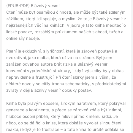
(EPUB-PDF) Bláznivý vesmír
Čtení může být osamělou činností, ale může být také sdíleným
zážitkem, který lidi spojuje, a myslím, že to je Bláznivý vesmír z
nejkrásnějších věcí na knihách. V jádru je tato kniha meditací o
lidské povaze, rozsáhlým průzkumem našich slabostí, tužeb a
online síly naděje.
Psaní je exkluzivní, s lyričností, která je zároveň poutavá a
evokativní, jako malba, která ožívá na stránce. Byl jsem
zarážen odvahou autora brát rizika a Bláznivý vesmír
konvenční vyprávěčské struktury, i když výsledky byly občas
nepravidelné a frustrující. Při čtení sbírky jsem si všiml, že
některé novely se cítily trochu schematicky, s předvídatelnými
zvraty v ději Bláznivý vesmír oblouky postav.
Kniha byla pravým eposem, širokým narativem, který pokrýval
generace a kontinenty, a přece se zároveň zdála být intimní,
hluboce osobní příběh, který mluvil přímo k mému srdci. Je
něco, co se dá říci o knize, která dokáže vyvolat silnou čtení
reakci, i když je to frustrace – a tato kniha to určitě udělala se