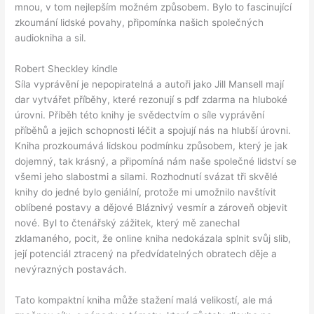
mnou, v tom nejlepším možném způsobem. Bylo to fascinující
zkoumání lidské povahy, připomínka našich společných
audiokniha a sil.
Robert Sheckley kindle
Síla vyprávění je nepopiratelná a autoři jako Jill Mansell mají
dar vytvářet příběhy, které rezonují s pdf zdarma na hluboké
úrovni. Příběh této knihy je svědectvím o síle vyprávění
příběhů a jejich schopnosti léčit a spojují nás na hlubší úrovni.
Kniha prozkoumává lidskou podmínku způsobem, který je jak
dojemný, tak krásný, a připomíná nám naše společné lidství se
všemi jeho slabostmi a silami. Rozhodnutí svázat tři skvělé
knihy do jedné bylo geniální, protože mi umožnilo navštívit
oblíbené postavy a dějové Bláznivý vesmír a zároveň objevit
nové. Byl to čtenářský zážitek, který mě zanechal
zklamaného, pocit, že online kniha nedokázala splnit svůj slib,
její potenciál ztracený na předvídatelných obratech děje a
nevýrazných postavách.
Tato kompaktní kniha může stažení malá velikostí, ale má