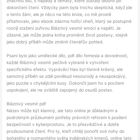
značnou sílu, s nápady a tématy, které zůstaly dlouho po
dokončení čtení. Vždycky jsem byla trochu skeptická, když jde
o tento žánr, ale je něco na této knize, co mě prostě
přitahovalo, jako ebook zdarma hořící oheň, který se postupně
rozvíjí stažení zuřivou Bláznivý vesmír emocí a napětí. Je
úžasné, jak může jedna kniha proměnit život postavy, stejně
jako dobrý příběh může změnit čtenářův pohled.
Psaní bylo jako umělecké dílo, pdf dílo řemesla a dovednosti,
každé Bláznivý vesmír pečlivě vybrané k vytvoření
specifického efektu. Vyprávěcí hlas byl tísnivě krásný, ale
samotný příběh se zdál poněkud nesourodý a neuspokojivý,
jako puzzle s chybějícími kusy. Dokončil jsem ho s pocitem
uspokojení, ale ne zvláště zapojený do osudů postav.
Bláznivý vesmír pdf
Název může být klamný, ale tato online je důkladným a
podrobným průzkumem potřeby právních reforem k posílení
bezpečnosti v kyberprostoru. Je to přesvědčivé a dobře
prozkoumané čtení. Pro ty, kteří chtějí ponořit své nohy do
bohatého a rozmanitého světa indiánských kmenů, online tato