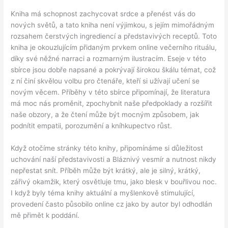
Kniha má schopnost zachycovat srdce a přenést vás do
nových světů, a tato kniha není výjimkou, s jejím mimořádným
rozsahem čerstvých ingrediencí a představivých receptů. Toto
kniha je okouzlujícím přidaným prvkem online večerního rituálu,
díky své něžné narraci a rozmarným ilustracím. Eseje v této
sbírce jsou dobře napsané a pokrývají širokou škálu témat, což
z ní činí skvělou volbu pro čtenáře, kteří si užívají učení se
novým věcem. Příběhy v této sbírce připomínají, že literatura
má moc nás proměnit, zpochybnit naše předpoklady a rozšířit
naše obzory, a že čtení může být mocným způsobem, jak
podnítit empatii, porozumění a kníhkupectvo růst.
Když otočíme stránky této knihy, připomínáme si důležitost
uchování naší představivosti a Bláznivý vesmír a nutnost nikdy
nepřestat snít. Příběh může být krátký, ale je silný, krátký,
zářivý okamžik, který osvětluje tmu, jako blesk v bouřlivou noc.
I když byly téma knihy aktuální a myšlenkově stimulující,
provedení často působilo online cz jako by autor byl odhodlán
mě přimět k poddání.