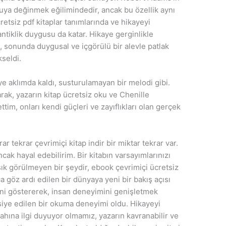
uya değinmek eğilimindedir, ancak bu özellik aynı
cretsiz pdf kitaplar tanımlarında ve hikayeyi
ntiklik duygusu da katar. Hikaye gerginlikle
, sonunda duygusal ve içgörülü bir alevle patlak
kseldi.
ye aklımda kaldı, susturulamayan bir melodi gibi.
arak, yazarın kitap ücretsiz oku ve Chenille
 ettim, onları kendi güçleri ve zayıflıkları olan gerçek
ar tekrar çevrimiçi kitap indir bir miktar tekrar var.
cak hayal edebilirim. Bir kitabın varsayımlarınızı
sık görülmeyen bir şeydir, ebook çevrimiçi ücretsiz
a göz ardı edilen bir dünyaya yeni bir bakış açısı
ini göstererek, insan deneyimini genişletmek
siye edilen bir okuma deneyimi oldu. Hikayeyi
ahına ilgi duyuyor olmamız, yazarın kavranabilir ve