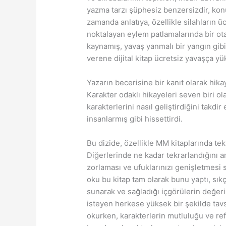
yazma tarzı şüphesiz benzersizdir, kon
zamanda anlatıya, özellikle silahların ü
noktalayan eylem patlamalarında bir ota
kaynamış, yavaş yanmalı bir yangın gibi
verene dijital kitap ücretsiz yavaşça yü
Yazarın becerisine bir kanıt olarak hika
Karakter odaklı hikayeleri seven biri ol
karakterlerini nasıl geliştirdiğini takdir
insanlarmış gibi hissettirdi.
Bu dizide, özellikle MM kitaplarında tekr
Diğerlerinde ne kadar tekrarlandığını an
zorlaması ve ufuklarınızı genişletmesi 
oku bu kitap tam olarak bunu yaptı, sıkç
sunarak ve sağladığı içgörülerin değer
isteyen herkese yüksek bir şekilde tav
okurken, karakterlerin mutluluğu ve ref