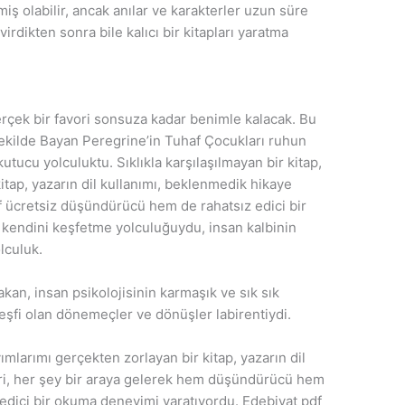
miş olabilir, ancak anılar ve karakterler uzun süre
irdikten sonra bile kalıcı bir kitapları yaratma
erçek bir favori sonsuza kadar benimle kalacak. Bu
şekilde Bayan Peregrine’in Tuhaf Çocukları ruhun
utucu yolculuktu. Sıklıkla karşılaşılmayan bir kitap,
itap, yazarın dil kullanımı, beklenmedik hikaye
f ücretsiz düşündürücü hem de rahatsız edici bir
 kendini keşfetme yolculuğuydu, insan kalbinin
olculuk.
kan, insan psikolojisinin karmaşık ve sık sık
keşfi olan dönemeçler ve dönüşler labirentiydi.
yımlarımı gerçekten zorlayan bir kitap, yazarın dil
ri, her şey bir araya gelerek hem düşündürücü hem
edici bir okuma deneyimi yaratıyordu. Edebiyat pdf