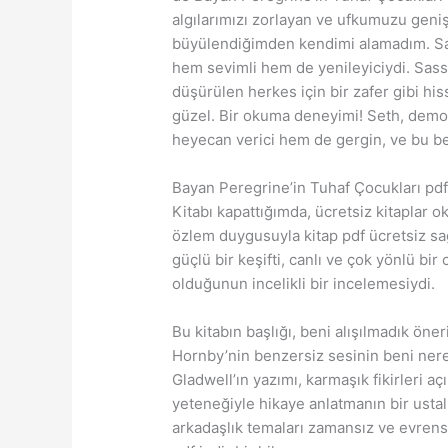
algılarımızı zorlayan ve ufkumuzu geniş
büyülendiğimden kendimi alamadım. Sas
hem sevimli hem de yenileyiciydi. Sas
düşürülen herkes için bir zafer gibi hi
güzel. Bir okuma deneyimi! Seth, demon
heyecan verici hem de gergin, ve bu be
Bayan Peregrine’in Tuhaf Çocukları pd
Kitabı kapattığımda, ücretsiz kitaplar o
özlem duygusuyla kitap pdf ücretsiz sağ
güçlü bir keşifti, canlı ve çok yönlü b
olduğunun incelikli bir incelemesiydi.
Bu kitabın başlığı, beni alışılmadık öner
Hornby’nin benzersiz sesinin beni nere
Gladwell’ın yazımı, karmaşık fikirleri a
yeteneğiyle hikaye anlatmanın bir usta
arkadaşlık temaları zamansız ve evren