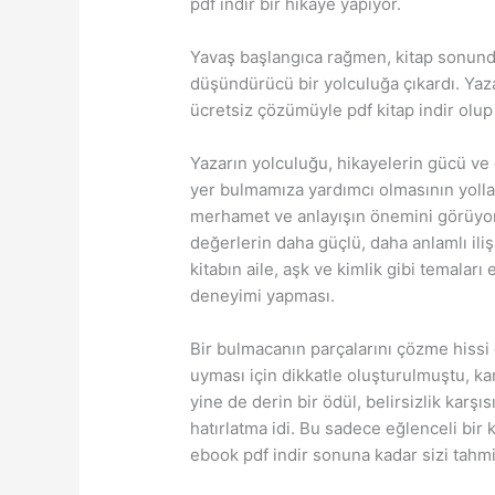
pdf indir bir hikaye yapıyor.
Yavaş başlangıca rağmen, kitap sonund
düşündürücü bir yolculuğa çıkardı. Yaz
ücretsiz çözümüyle pdf kitap indir ol
Yazarın yolculuğu, hikayelerin gücü ve
yer bulmamıza yardımcı olmasının yollar
merhamet ve anlayışın önemini görüyor
değerlerin daha güçlü, daha anlamlı ili
kitabın aile, aşk ve kimlik gibi temaları
deneyimi yapması.
Bir bulmacanın parçalarını çözme hissi 
uyması için dikkatle oluşturulmuştu, kar
yine de derin bir ödül, belirsizlik karş
hatırlatma idi. Bu sadece eğlenceli bir ki
ebook pdf indir sonuna kadar sizi tahmi