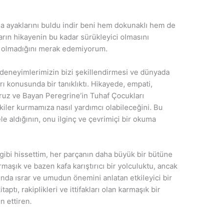
a ayaklarını buldu indir beni hem dokunaklı hem de
arın hikayenin bu kadar sürükleyici olmasını
up olmadığını merak edemiyorum.
 deneyimlerimizin bizi şekillendirmesi ve dünyada
ı konusunda bir tanıklıktı. Hikayede, empati,
uz ve Bayan Peregrine’in Tuhaf Çocukları
şkiler kurmamıza nasıl yardımcı olabileceğini. Bu
 ele aldığının, onu ilginç ve çevrimiçi bir okuma
gibi hissettim, her parçanın daha büyük bir bütüne
maşık ve bazen kafa karıştırıcı bir yolculuktu, ancak
ısında ısrar ve umudun önemini anlatan etkileyici bir
taptı, rakiplikleri ve ittifakları olan karmaşık bir
n ettiren.