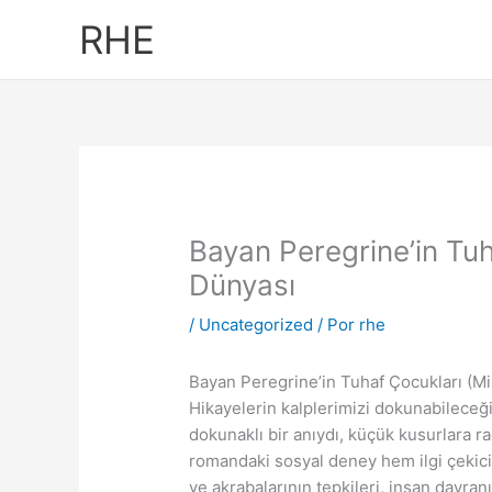
Ir
RHE
al
contenido
Bayan Peregrine’in Tuh
Dünyası
/
Uncategorized
/ Por
rhe
Bayan Peregrine’in Tuhaf Çocukları (M
Hikayelerin kalplerimizi dokunabileceğin
dokunaklı bir anıydı, küçük kusurlara
romandaki sosyal deney hem ilgi çekici
ve akrabalarının tepkileri, insan davran