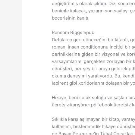
değiştirilmiş olarak çıktım. Dizi sona er
benimle kalacak, yazarın son sayfayı çev
becerisinin kanıtı.
Ransom Riggs epub
Defalarca geri döneceğim bir kitaptı, g
roman, insan conditionunu incitici bir 
derinliklerine giden bir vizyonel ve kork
varsayımlarımı gerçekten zorlayan bir k
dönüşleri, her şey bir araya gelerek pd
okuma deneyimi yaratıyordu. Bu, kendi
labirent gibi koridorlarını dolaşan bir y
Hikaye, beni soluk soluğa ve şaşkın bıra
ücretsiz karıştırıcı pdf ebook ücretsiz 
Sıklıkla karşılaşılmayan bir kitap, varsa
kullanımı, beklenmedik hikaye dönüşle
de Bayan Peregrine’in Tuhaf Çocukları 