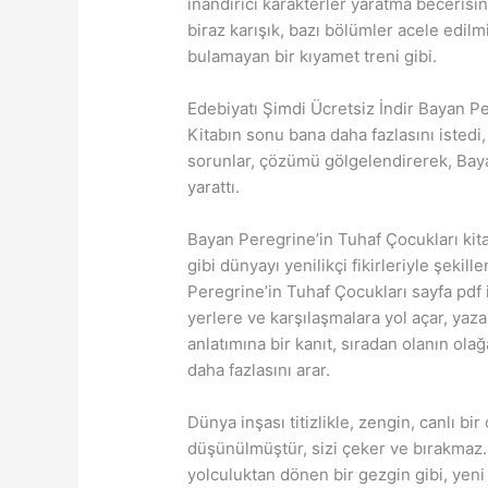
inandırıcı karakterler yaratma becerisin
biraz karışık, bazı bölümler acele edilmi
bulamayan bir kıyamet treni gibi.
Edebiyatı Şimdi Ücretsiz İndir Bayan P
Kitabın sonu bana daha fazlasını istedi
sorunlar, çözümü gölgelendirerek, Bayan
yarattı.
Bayan Peregrine’in Tuhaf Çocukları kita
gibi dünyayı yenilikçi fikirleriyle şeki
Peregrine’in Tuhaf Çocukları sayfa pdf i
yerlere ve karşılaşmalara yol açar, yazar
anlatımına bir kanıt, sıradan olanın ol
daha fazlasını arar.
Dünya inşası titizlikle, zengin, canlı bi
düşünülmüştür, sizi çeker ve bırakmaz.
yolculuktan dönen bir gezgin gibi, yen