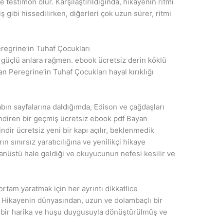
e testimon olur. Karşılaştırıldığında, hikayenin ritmi
ş gibi hissedilirken, diğerleri çok uzun sürer, ritmi
eregrine’in Tuhaf Çocukları
, güçlü anlara rağmen. ebook ücretsiz derin köklü
 Peregrine’in Tuhaf Çocukları hayal kırıklığı
bın sayfalarına daldığımda, Edison ve çağdaşları
llendiren bir geçmiş ücretsiz ebook pdf Bayan
ndir ücretsiz yeni bir kapı açılır, beklenmedik
ın sınırsız yaratıcılığına ve yenilikçi hikaye
ağanüstü hale geldiği ve okuyucunun nefesi kesilir ve
r ortam yaratmak için her ayrıntı dikkatlice
 Hikayenin dünyasından, uzun ve dolambaçlı bir
i bir harika ve huşu duygusuyla dönüştürülmüş ve