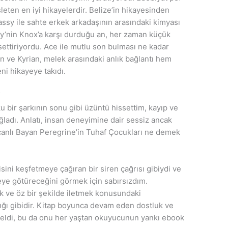
leten en iyi hikayelerdir. Belize’in hikayesinden
sy ile sahte erkek arkadaşının arasındaki kimyası
sy’nin Knox’a karşı durduğu an, her zaman küçük
ssettiriyordu. Ace ile mutlu son bulması ne kadar
 ve Kyrian, melek arasındaki anlık bağlantı hem
ni hikayeye takıdı.
f
ku bir şarkının sonu gibi üzüntü hissettim, kayıp ve
ladı. Anlatı, insan deneyimine dair sessiz ancak
ir canlı Bayan Peregrine’in Tuhaf Çocukları ne demek
isini keşfetmeye çağıran bir siren çağrısı gibiydi ve
ye götüreceğini görmek için sabırsızdım.
çık ve öz bir şekilde iletmek konusundaki
lığı gibidir. Kitap boyunca devam eden dostluk ve
seldi, bu da onu her yaştan okuyucunun yankı ebook