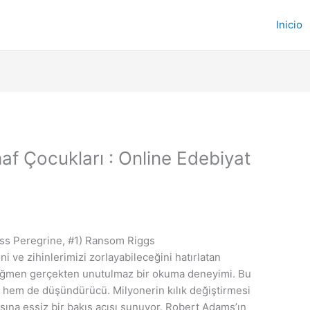
Inicio
af Çocukları : Online Edebiyat
iss Peregrine, #1) Ransom Riggs
i ve zihinlerimizi zorlayabileceğini hatırlatan
 rağmen gerçekten unutulmaz bir okuma deneyimi. Bu
 hem de düşündürücü. Milyonerin kılık değiştirmesi
ışına eşsiz bir bakış açısı sunuyor. Robert Adams’ın