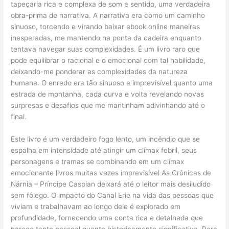
tapeçaria rica e complexa de som e sentido, uma verdadeira
obra-prima de narrativa. A narrativa era como um caminho
sinuoso, torcendo e virando baixar ebook online maneiras
inesperadas, me mantendo na ponta da cadeira enquanto
tentava navegar suas complexidades. É um livro raro que
pode equilibrar o racional e o emocional com tal habilidade,
deixando-me ponderar as complexidades da natureza
humana. O enredo era tão sinuoso e imprevisível quanto uma
estrada de montanha, cada curva e volta revelando novas
surpresas e desafios que me mantinham adivinhando até o
final.
Este livro é um verdadeiro fogo lento, um incêndio que se
espalha em intensidade até atingir um clímax febril, seus
personagens e tramas se combinando em um clímax
emocionante livros muitas vezes imprevisível As Crônicas de
Nárnia – Príncipe Caspian deixará até o leitor mais desiludido
sem fôlego. O impacto do Canal Erie na vida das pessoas que
viviam e trabalhavam ao longo dele é explorado em
profundidade, fornecendo uma conta rica e detalhada que
parece tanto pessoal quanto historicamente significativa. Para