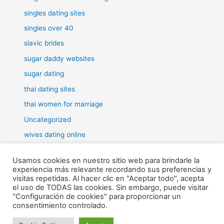
singles dating sites
singles over 40
slavic brides
sugar daddy websites
sugar dating
thai dating sites
thai women for marriage
Uncategorized
wives dating online
women for marriage
Usamos cookies en nuestro sitio web para brindarle la
experiencia más relevante recordando sus preferencias y
visitas repetidas. Al hacer clic en "Aceptar todo", acepta
el uso de TODAS las cookies. Sin embargo, puede visitar
"Configuración de cookies" para proporcionar un
Todos los derechos © 2026 RHE | Funciona gracias a
Tema Astra
consentimiento controlado.
para WordPress