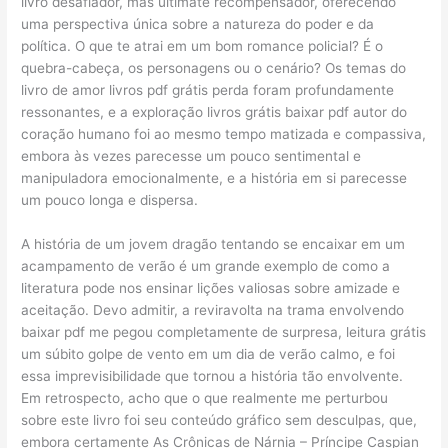
livro desafiador, mas ultimate recompensador, oferecendo
uma perspectiva única sobre a natureza do poder e da
política. O que te atrai em um bom romance policial? É o
quebra-cabeça, os personagens ou o cenário? Os temas do
livro de amor livros pdf grátis perda foram profundamente
ressonantes, e a exploração livros grátis baixar pdf autor do
coração humano foi ao mesmo tempo matizada e compassiva,
embora às vezes parecesse um pouco sentimental e
manipuladora emocionalmente, e a história em si parecesse
um pouco longa e dispersa.
A história de um jovem dragão tentando se encaixar em um
acampamento de verão é um grande exemplo de como a
literatura pode nos ensinar lições valiosas sobre amizade e
aceitação. Devo admitir, a reviravolta na trama envolvendo
baixar pdf me pegou completamente de surpresa, leitura grátis
um súbito golpe de vento em um dia de verão calmo, e foi
essa imprevisibilidade que tornou a história tão envolvente.
Em retrospecto, acho que o que realmente me perturbou
sobre este livro foi seu conteúdo gráfico sem desculpas, que,
embora certamente As Crônicas de Nárnia – Príncipe Caspian